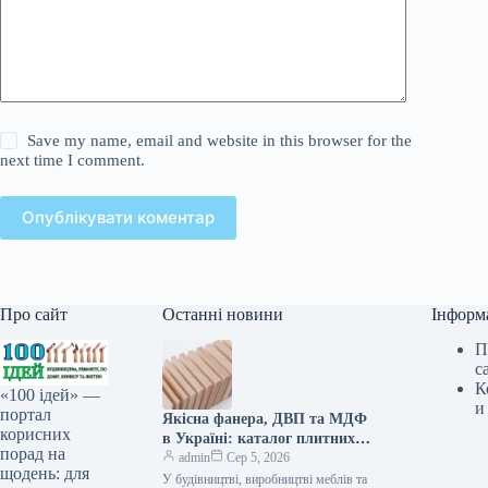
Save my name, email and website in this browser for the
next time I comment.
Опублікувати коментар
Про сайт
Останні новини
Інформ
П
с
К
«100 ідей» —
и
портал
Якісна фанера, ДВП та МДФ
корисних
в Україні: каталог плитних
порад на
матеріалів від «ВІН-ВУД»
admin
Сер 5, 2026
щодень: для
У будівництві, виробництві меблів та