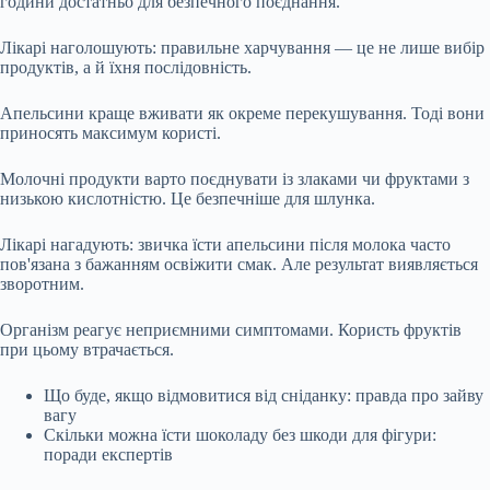
години достатньо для безпечного поєднання.
Лікарі наголошують: правильне харчування — це не лише вибір
продуктів, а й їхня послідовність.
Апельсини краще вживати як окреме перекушування. Тоді вони
приносять максимум користі.
Молочні продукти варто поєднувати із злаками чи фруктами з
низькою кислотністю. Це безпечніше для шлунка.
Лікарі нагадують: звичка їсти апельсини після молока часто
пов'язана з бажанням освіжити смак. Але результат виявляється
зворотним.
Організм реагує неприємними симптомами. Користь фруктів
при цьому втрачається.
Що буде, якщо відмовитися від сніданку: правда про зайву
вагу
Скільки можна їсти шоколаду без шкоди для фігури:
поради експертів