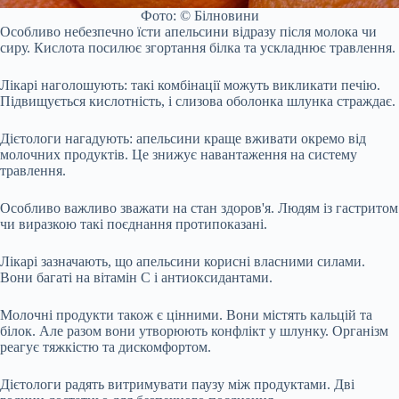
Фото: © Білновини
Особливо небезпечно їсти апельсини відразу після молока чи
сиру. Кислота посилює згортання білка та ускладнює травлення.
Лікарі наголошують: такі комбінації можуть викликати печію.
Підвищується кислотність, і слизова оболонка шлунка страждає.
Дієтологи нагадують: апельсини краще вживати окремо від
молочних продуктів. Це знижує навантаження на систему
травлення.
Особливо важливо зважати на стан здоров'я. Людям із гастритом
чи виразкою такі поєднання протипоказані.
Лікарі зазначають, що апельсини корисні власними силами.
Вони багаті на вітамін С і антиоксидантами.
Молочні продукти також є цінними. Вони містять кальцій та
білок. Але разом вони утворюють конфлікт у шлунку. Організм
реагує тяжкістю та дискомфортом.
Дієтологи радять витримувати паузу між продуктами. Дві