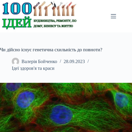
Перейти
до
вмісту
Чи дійсно існує генетична схильність до повноти?
Валерія Бойченко
28.09.2023
Ідеї здоров'я та краси