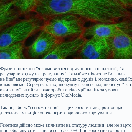
Фрази про те, що “я відмовилася від мучного і солодкого”, “я
регулярно ходжу на тренування”, “я майже нічого не їм, а вага
не йде” ми регулярно чуємо від кращих друзів і, можливо, самі їх
вимовляємо. Серед всіх тих, що худнуть є легенда, що існує “ген
ожиріння”, який заважає зробити тіло мрії навіть за умови
нелюдських зусиль, інформує Ukr.Media.
Так це, або ж “ген ожиріння” — це черговий міф, розповідає
дієтолог-Нутриціолог, експерт зі здорового
харчування.
Генетика дійсно може впливати на статуру людини, але не варто
її перебільшувати — це всього до 10%. І не коректно говорити