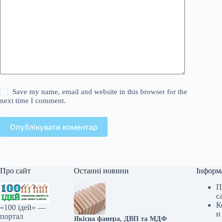
Save my name, email and website in this browser for the
next time I comment.
Опублікувати коментар
Про сайт
Останні новини
Інформ
П
с
К
«100 ідей» —
и
портал
Якісна фанера, ДВП та МДФ