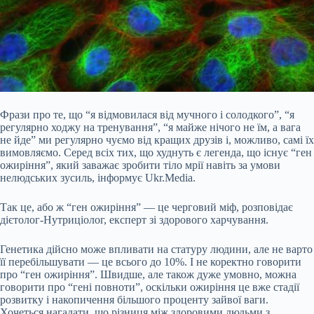
Фрази про те, що “я відмовилася від мучного і солодкого”, “я
регулярно ходжу на тренування”, “я майже нічого не їм, а вага
не йде” ми регулярно чуємо від кращих друзів і, можливо, самі їх
вимовляємо. Серед всіх тих, що худнуть є легенда, що існує “ген
ожиріння”, який заважає зробити тіло мрії навіть за умови
нелюдських зусиль, інформує Ukr.Media.
Так це, або ж “ген ожиріння” — це черговий міф, розповідає
дієтолог-Нутриціолог, експерт зі здорового
харчування.
Генетика дійсно може впливати на статуру людини, але не варто
її перебільшувати — це всього до 10%. І не коректно говорити
про “ген ожиріння”. Швидше, але також дуже умовно, можна
говорити про “гені повноти”, оскільки ожиріння це вже стадії
розвитку і накопичення більшого проценту зайвої ваги.
Хочеться нагадати, що різниця між здоровими людьми з