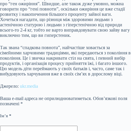
про “ген ожиріння”. Швидше, але також дуже умовно, можна
говорити про “гені повноти”, оскільки ожиріння це вже стадії
розвитку і накопичення більшого проценту зайвої ваги.
Хочеться нагадати, що різниця між здоровими людьми з
астенічною статурою і людьми з гіперстенічною від природи
всього-то 2-4 кг, тобто не варто виправдовувати свою зайву вагу
виключно тим, що ви гиперстеник.
Так звана “спадкова повнота”, найчастіше ховається за
сімейними харчовими традиціями, які передаються з покоління в
покоління. Це і звичка накривати стіл на свята, і певний вибір
продуктів, і організація процесу прийняття їжі, і багато іншого.
Цю модель діти переймають у своїх батьків і, часто, саме так і
вибудовують харчування вже в своїх сім’ях в дорослому віці.
Джерело:
ukr.media
Ваша e-mail адреса не оприлюднюватиметься.
Обов’язкові поля
позначені
*
Ім’я
*