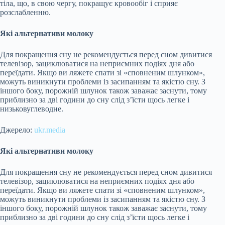
тіла, що, в свою чергу, покращує кровообіг і сприяє
розслабленню.
Які альтернативи молоку
Для покращення сну не рекомендується перед сном дивитися
телевізор, зациклюватися на неприємних подіях дня або
переїдати. Якщо ви ляжете спати зі «сповненим шлунком»,
можуть виникнути проблеми із засипанням та якістю сну. З
іншого боку, порожній шлунок також заважає заснути, тому
приблизно за дві години до сну слід з’їсти щось легке і
низьковуглеводне.
Джерело:
ukr.media
Які альтернативи молоку
Для покращення сну не рекомендується перед сном дивитися
телевізор, зациклюватися на неприємних подіях дня або
переїдати. Якщо ви ляжете спати зі «сповненим шлунком»,
можуть виникнути проблеми із засипанням та якістю сну. З
іншого боку, порожній шлунок також заважає заснути, тому
приблизно за дві години до сну слід з’їсти щось легке і