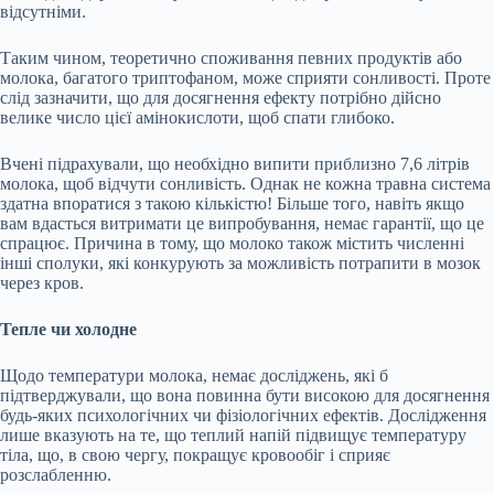
відсутніми.
Таким чином, теоретично споживання певних продуктів або
молока, багатого триптофаном, може сприяти сонливості. Проте
слід зазначити, що для досягнення ефекту потрібно дійсно
велике число цієї амінокислоти, щоб спати глибоко.
Вчені підрахували, що необхідно випити приблизно 7,6 літрів
молока, щоб відчути сонливість. Однак не кожна травна система
здатна впоратися з такою кількістю! Більше того, навіть якщо
вам вдасться витримати це випробування, немає гарантії, що це
спрацює. Причина в тому, що молоко також містить численні
інші сполуки, які конкурують за можливість потрапити в мозок
через кров.
Тепле чи холодне
Щодо температури молока, немає досліджень, які б
підтверджували, що вона повинна бути високою для досягнення
будь-яких психологічних чи фізіологічних ефектів. Дослідження
лише вказують на те, що теплий напій підвищує температуру
тіла, що, в свою чергу, покращує кровообіг і сприяє
розслабленню.