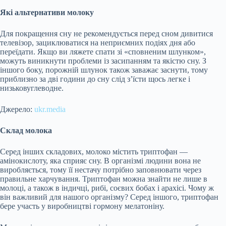
Які альтернативи молоку
Для покращення сну не рекомендується перед сном дивитися
телевізор, зациклюватися на неприємних подіях дня або
переїдати. Якщо ви ляжете спати зі «сповненим шлунком»,
можуть виникнути проблеми із засипанням та якістю сну. З
іншого боку, порожній шлунок також заважає заснути, тому
приблизно за дві години до сну слід з’їсти щось легке і
низьковуглеводне.
Джерело:
ukr.media
Склад молока
Серед інших складових, молоко містить триптофан —
амінокислоту, яка сприяє сну. В організмі людини вона не
виробляється, тому її нестачу потрібно заповнювати через
правильне харчування. Триптофан можна знайти не лише в
молоці, а також в індичці, рибі, соєвих бобах і арахісі. Чому ж
він важливий для нашого організму? Серед іншого, триптофан
бере участь у виробництві гормону мелатоніну.