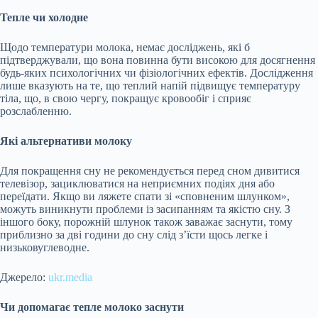
Тепле чи холодне
Щодо температури молока, немає досліджень, які б
підтверджували, що вона повинна бути високою для досягнення
будь-яких психологічних чи фізіологічних ефектів. Дослідження
лише вказують на те, що теплий напій підвищує температуру
тіла, що, в свою чергу, покращує кровообіг і сприяє
розслабленню.
Які альтернативи молоку
Для покращення сну не рекомендується перед сном дивитися
телевізор, зациклюватися на неприємних подіях дня або
переїдати. Якщо ви ляжете спати зі «сповненим шлунком»,
можуть виникнути проблеми із засипанням та якістю сну. З
іншого боку, порожній шлунок також заважає заснути, тому
приблизно за дві години до сну слід з’їсти щось легке і
низьковуглеводне.
Джерело:
ukr.media
Чи допомагає тепле молоко заснути