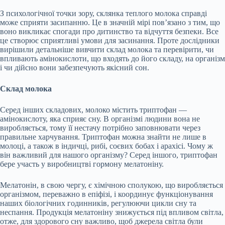
З психологічної точки зору, склянка теплого молока справді
може сприяти засипанню. Це в значній мірі пов’язано з тим, що
воно викликає спогади про дитинство та відчуття безпеки. Все
це
створює сприятливі умови для засинання. Проте дослідники
вирішили детальніше вивчити склад молока та перевірити, чи
впливають амінокислоти, що входять до його складу, на організм
і чи дійсно вони забезпечують якісний сон.
Склад молока
Серед інших складових, молоко містить триптофан —
амінокислоту, яка сприяє сну. В організмі людини вона не
виробляється, тому її нестачу потрібно заповнювати через
правильне харчування. Триптофан можна знайти не лише в
молоці, а також в індичці, рибі, соєвих бобах і арахісі. Чому ж
він важливий для нашого організму? Серед іншого, триптофан
бере участь у виробництві гормону мелатоніну.
Мелатонін, в свою чергу, є хімічною сполукою, що виробляється
організмом, переважно в епіфізі, і координує функціонування
наших біологічних годинників, регулюючи цикли сну та
неспання. Продукція мелатоніну знижується під впливом світла,
отже, для здорового сну важливо, щоб джерела світла були