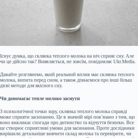
Існує думка, що склянка теплого молока на ніч сприяє сну. Але
чи це дійсно так? Виявляється, не зовсім, повідомляє Ukr.Media.
Давайте розглянемо, який реальний вплив має склянка теплого
молока, випита перед сном, а також дізнаємося про інші більш
дієві методи для якісного сну.
Чи допомагає тепле молоко заснути
З психологічної точки зору, склянка теплого молока справді
може сприяти засипанню. Це в значній мірі пов’язано з тим, що
воно викликає спогади про дитинство та відчуття безпеки. Все
це
створює сприятливі умови для засинання. Проте дослідники
вирішили детальніше вивчити склад молока та перевірити, чи