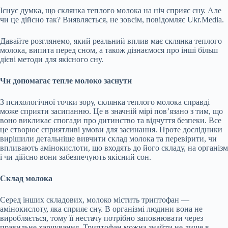
Існує думка, що склянка теплого молока на ніч сприяє сну. Але
чи це дійсно так? Виявляється, не зовсім, повідомляє Ukr.Media.
Давайте розглянемо, який реальний вплив має склянка теплого
молока, випита перед сном, а також дізнаємося про інші більш
дієві методи для якісного сну.
Чи допомагає тепле молоко заснути
З психологічної точки зору, склянка теплого молока справді
може сприяти засипанню. Це в значній мірі пов’язано з тим, що
воно викликає спогади про дитинство та відчуття безпеки. Все
це
створює сприятливі умови для засинання. Проте дослідники
вирішили детальніше вивчити склад молока та перевірити, чи
впливають амінокислоти, що входять до його складу, на організм
і чи дійсно вони забезпечують якісний сон.
Склад молока
Серед інших складових, молоко містить триптофан —
амінокислоту, яка сприяє сну. В організмі людини вона не
виробляється, тому її нестачу потрібно заповнювати через
правильне харчування. Триптофан можна знайти не лише в