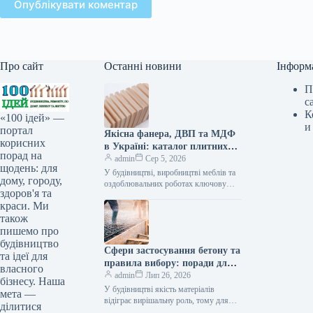
Опублікувати коментар
Про сайт
Останні новини
Інформ
П
с
К
«100 ідей» —
и
портал
Якісна фанера, ДВП та МДФ
корисних
в Україні: каталог плитних
порад на
матеріалів від «ВІН-ВУД»
admin
Сер 5, 2026
щодень: для
У будівництві, виробництві меблів та
дому, городу,
оздоблювальних роботах ключову
здоров'я та
роль відіграє вибір якісної деревинної
краси. Ми
сировини. Компанія «ВІН-ВУД» уже
тривалий час займається…
також
пишемо про
будівництво
Сфери застосування бетону та
та ідеї для
правила вибору: поради для
власного
приватного й промислового
admin
Лип 26, 2026
бізнесу. Наша
будівництва
У будівництві якість матеріалів
мета —
відіграє вирішальну роль, тому для
ділитися
зведення надійних об’єктів важливо