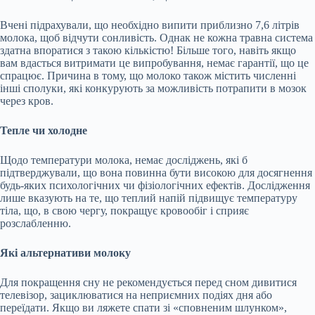
Вчені підрахували, що необхідно випити приблизно 7,6 літрів
молока, щоб відчути сонливість. Однак не кожна травна система
здатна впоратися з такою кількістю! Більше того, навіть якщо
вам вдасться витримати це випробування, немає гарантії, що це
спрацює. Причина в тому, що молоко також містить численні
інші сполуки, які конкурують за можливість потрапити в мозок
через кров.
Тепле чи холодне
Щодо температури молока, немає досліджень, які б
підтверджували, що вона повинна бути високою для досягнення
будь-яких психологічних чи фізіологічних ефектів. Дослідження
лише вказують на те, що теплий напій підвищує температуру
тіла, що, в свою чергу, покращує кровообіг і сприяє
розслабленню.
Які альтернативи молоку
Для покращення сну не рекомендується перед сном дивитися
телевізор, зациклюватися на неприємних подіях дня або
переїдати. Якщо ви ляжете спати зі «сповненим шлунком»,