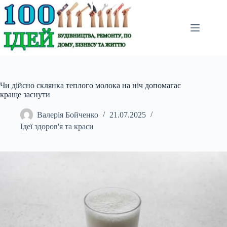
Перейти
до
вмісту
Чи дійсно склянка теплого молока на ніч допомагає
краще заснути
Валерія Бойченко
21.07.2025
Ідеї здоров'я та краси