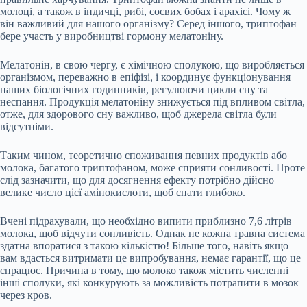
молоці, а також в індичці, рибі, соєвих бобах і арахісі. Чому ж
він важливий для нашого організму? Серед іншого, триптофан
бере участь у виробництві гормону мелатоніну.
Мелатонін, в свою чергу, є хімічною сполукою, що виробляється
організмом, переважно в епіфізі, і координує функціонування
наших біологічних годинників, регулюючи цикли сну та
неспання. Продукція мелатоніну знижується під впливом світла,
отже, для здорового сну важливо, щоб джерела світла були
відсутніми.
Таким чином, теоретично споживання певних продуктів або
молока, багатого триптофаном, може сприяти сонливості. Проте
слід зазначити, що для досягнення ефекту потрібно дійсно
велике число цієї амінокислоти, щоб спати глибоко.
Вчені підрахували, що необхідно випити приблизно 7,6 літрів
молока, щоб відчути сонливість. Однак не кожна травна система
здатна впоратися з такою кількістю! Більше того, навіть якщо
вам вдасться витримати це випробування, немає гарантії, що це
спрацює. Причина в тому, що молоко також містить численні
інші сполуки, які конкурують за можливість потрапити в мозок
через кров.