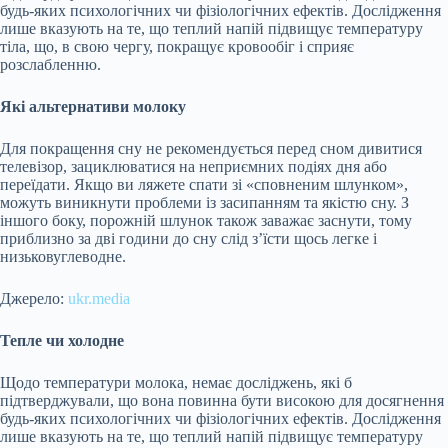
будь-яких психологічних чи фізіологічних ефектів. Дослідження
лише вказують на те, що теплий напій підвищує температуру
тіла, що, в свою чергу, покращує кровообіг і сприяє
розслабленню.
Які альтернативи молоку
Для покращення сну не рекомендується перед сном дивитися
телевізор, зациклюватися на неприємних подіях дня або
переїдати. Якщо ви ляжете спати зі «сповненим шлунком»,
можуть виникнути проблеми із засипанням та якістю сну. З
іншого боку, порожній шлунок також заважає заснути, тому
приблизно за дві години до сну слід з’їсти щось легке і
низьковуглеводне.
Джерело:
ukr.media
Тепле чи холодне
Щодо температури молока, немає досліджень, які б
підтверджували, що вона повинна бути високою для досягнення
будь-яких психологічних чи фізіологічних ефектів. Дослідження
лише вказують на те, що теплий напій підвищує температуру