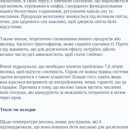
Мелатонін, в свою чергу, є хімічною сполукою, що виробляється
організмом, переважно в епіфізі, і координує функціонування
наших біологічних годинників, регулюючи цикли сну та
неспання. Продукція мелатоніну знижується під впливом світла,
отже, для здорового сну важливо, щоб джерела світла були
відсутніми.
Таким чином, теоретично споживання певних продуктів або
молока, багатого триптофаном, може сприяти сонливості. Проте
слід зазначити, що для досягнення ефекту потрібно дійсно
велике число цієї амінокислоти, щоб спати глибоко.
Вчені підрахували, що необхідно випити приблизно 7,6 літрів
молока, щоб відчути сонливість. Однак не кожна травна система
здатна впоратися з такою кількістю! Більше того, навіть якщо
вам вдасться витримати це випробування, немає гарантії, що це
спрацює. Причина в тому, що молоко також містить численні
інші сполуки, які конкурують за можливість потрапити в мозок
через кров.
Тепле чи холодне
Щодо температури молока, немає досліджень, які б
підтверджували, що вона повинна бути високою для досягнення