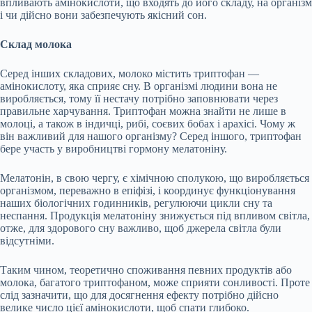
впливають амінокислоти, що входять до його складу, на організм
і чи дійсно вони забезпечують якісний сон.
Склад молока
Серед інших складових, молоко містить триптофан —
амінокислоту, яка сприяє сну. В організмі людини вона не
виробляється, тому її нестачу потрібно заповнювати через
правильне харчування. Триптофан можна знайти не лише в
молоці, а також в індичці, рибі, соєвих бобах і арахісі. Чому ж
він важливий для нашого організму? Серед іншого, триптофан
бере участь у виробництві гормону мелатоніну.
Мелатонін, в свою чергу, є хімічною сполукою, що виробляється
організмом, переважно в епіфізі, і координує функціонування
наших біологічних годинників, регулюючи цикли сну та
неспання. Продукція мелатоніну знижується під впливом світла,
отже, для здорового сну важливо, щоб джерела світла були
відсутніми.
Таким чином, теоретично споживання певних продуктів або
молока, багатого триптофаном, може сприяти сонливості. Проте
слід зазначити, що для досягнення ефекту потрібно дійсно
велике число цієї амінокислоти, щоб спати глибоко.