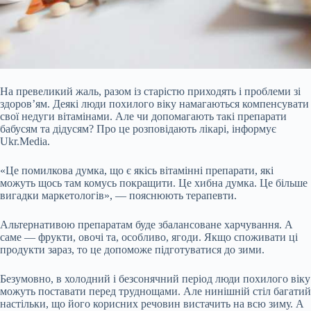
На превеликий жаль, разом із старістю приходять і проблеми зі
здоров’ям. Деякі люди похилого віку намагаються компенсувати
свої недуги вітамінами. Але чи допомагають такі препарати
бабусям та дідусям? Про це розповідають лікарі, інформує
Ukr.Media.
«Це помилкова думка,
що є якісь вітамінні препарати, які
можуть щось там комусь покращити. Це хибна думка. Це більше
вигадки маркетологів», — пояснюють терапевти.
Альтернативою препаратам буде збалансоване харчування. А
саме — фрукти, овочі та, особливо, ягоди. Якщо споживати ці
продукти зараз, то це допоможе підготуватися до зими.
Безумовно, в холодний і безсонячний період люди похилого віку
можуть поставати перед труднощами. Але нинішній стіл багатий
настільки, що його корисних речовин вистачить на всю зиму. А