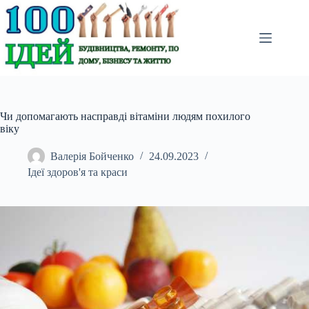
Перейти
до
вмісту
Чи допомагають насправді вітаміни людям похилого
віку
Валерія Бойченко
24.09.2023
Ідеї здоров'я та краси