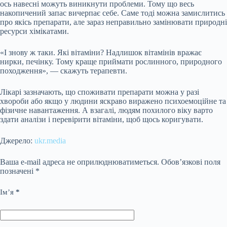
ось навесні можуть виникнути проблеми. Тому що весь
накопичений запас вичерпає себе. Саме тоді можна замислитись
про якісь препарати, але зараз неправильно замінювати природні
ресурси хімікатами.
«І знову ж таки. Які вітаміни? Надлишок вітамінів вражає
нирки, печінку. Тому краще приймати рослинного, природного
походження», — скажуть терапевти.
Лікарі зазначають, що споживати препарати можна у разі
хвороби або якщо у людини яскраво виражено психоемоційне та
фізичне навантаження. А взагалі, людям похилого віку варто
здати аналізи і перевірити вітаміни, щоб щось коригувати.
Джерело:
ukr.media
Ваша e-mail адреса не оприлюднюватиметься.
Обов’язкові поля
позначені
*
Ім’я
*