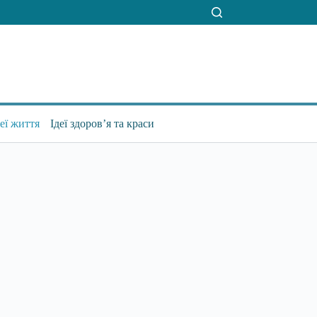
деї життя
Ідеї здоров’я та краси