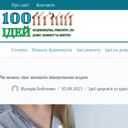
Перейти
Про сайт
Контакти
до
вмісту
Головна
Новини будівництва
Ідеї ремонту
Ідеї по дом
Чи можна ліки запивати мінеральною водою
Валерія Бойченко
05.09.2023
Ідеї здоров'я та кра