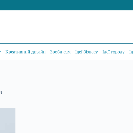
у
Креативний дизайн
Зроби сам
Ідеї бізнесу
Ідеї городу
І
си