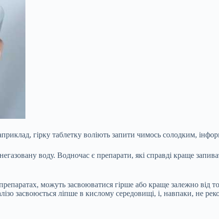
априклад, гірку таблетку воліють запити чимось солодким, інфор
егазовану воду. Водночас є препарати, які справді краще запи
 препаратах, можуть засвоюватися гірше або краще залежно від тог
залізо засвоюється ліпше в кислому середовищі, і, навпаки, не 