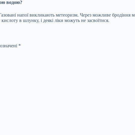
ною водою?
 Газовані напої викликають метеоризм. Через можливе бродіння 
кислоту в шлунку, і деякі ліки можуть не засвоїтися.
позначені
*