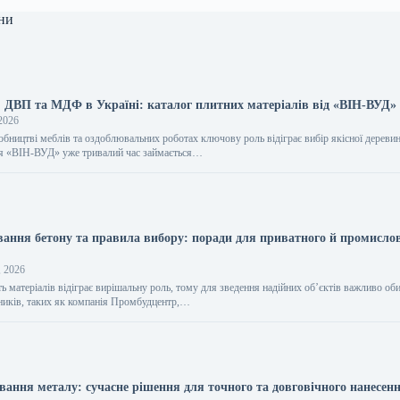
ни
, ДВП та МДФ в Україні: каталог плитних матеріалів від «ВІН-ВУД»
2026
обництві меблів та оздоблювальних роботах ключову роль відіграє вибір якісної дереви
ія «ВІН-ВУД» уже тривалий час займається…
вання бетону та правила вибору: поради для приватного й промисло
, 2026
ть матеріалів відіграє вирішальну роль, тому для зведення надійних об’єктів важливо об
ників, таких як компанія Промбудцентр,…
вання металу: сучасне рішення для точного та довговічного нанесен