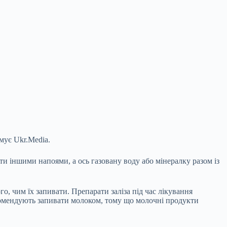
мує Ukr.Media.
вати іншими
напоями, а ось газовану воду або мінералку разом із
о, чим їх запивати. Препарати заліза під час лікування
рекомендують запивати молоком, тому що молочні продукти