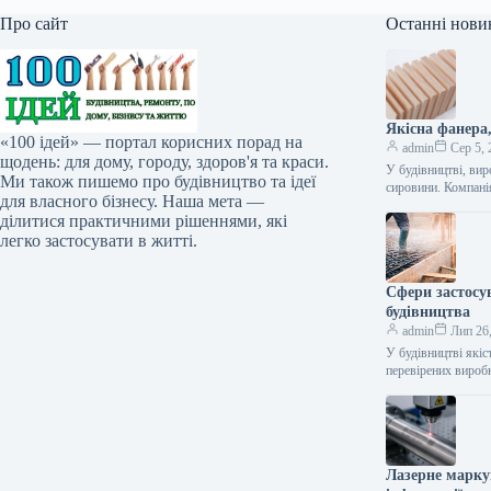
Про сайт
Останні нови
Якісна фанера
«100 ідей» — портал корисних порад на
admin
Сер 5, 
щодень: для дому, городу, здоров'я та краси.
У будівництві, вир
Ми також пишемо про будівництво та ідеї
сировини. Компан
для власного бізнесу. Наша мета —
ділитися практичними рішеннями, які
легко застосувати в житті.
Сфери застосу
будівництва
admin
Лип 26
У будівництві якіс
перевірених вироб
Лазерне марку