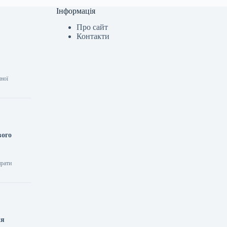
Інформація
Про сайт
Контакти
нної
вого
ирати
ня