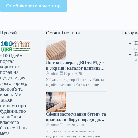
Опублікувати коментар
Про сайт
Останні новини
Інформ
П
с
К
«100 ідей» —
и
портал
Якісна фанера, ДВП та МДФ
корисних
в Україні: каталог плитних
порад на
матеріалів від «ВІН-ВУД»
admin
Сер 5, 2026
щодень: для
У будівництві, виробництві меблів та
дому, городу,
оздоблювальних роботах ключову
здоров'я та
роль відіграє вибір якісної деревинної
краси. Ми
сировини. Компанія «ВІН-ВУД» уже
тривалий час займається…
також
пишемо про
будівництво
Сфери застосування бетону та
та ідеї для
правила вибору: поради для
власного
приватного й промислового
admin
Лип 26, 2026
бізнесу. Наша
будівництва
У будівництві якість матеріалів
мета —
відіграє вирішальну роль, тому для