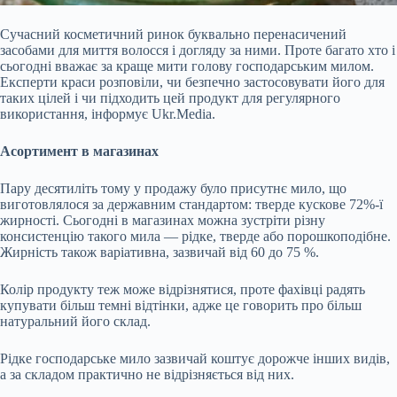
Сучасний косметичний ринок буквально перенасичений
засобами для миття волосся і догляду за ними. Проте багато хто і
сьогодні вважає за краще мити голову господарським милом.
Експерти краси розповіли, чи безпечно застосовувати його для
таких цілей і чи підходить цей
продукт для регулярного
використання, інформує Ukr.Media.
Асортимент в магазинах
Пару десятиліть тому у продажу було присутнє мило, що
виготовлялося за державним стандартом: тверде кускове 72%-ї
жирності. Сьогодні в магазинах можна зустріти різну
консистенцію такого мила — рідке, тверде або порошкоподібне.
Жирність також варіативна, зазвичай від 60 до 75 %.
Колір продукту теж може відрізнятися, проте фахівці радять
купувати більш темні відтінки, адже це говорить про більш
натуральний його склад.
Рідке господарське мило зазвичай коштує дорожче інших видів,
а за складом практично не відрізняється від них.