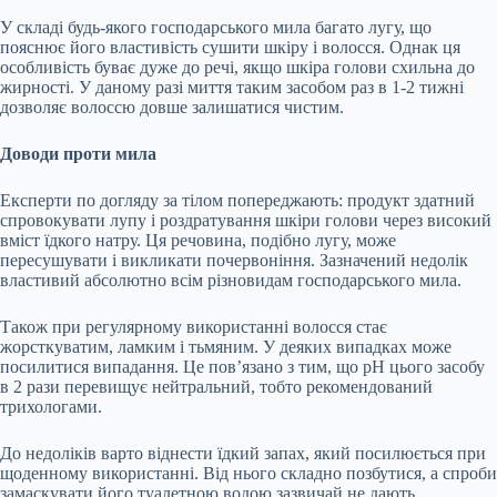
У складі будь-якого господарського мила багато лугу, що
пояснює його властивість сушити шкіру і волосся. Однак ця
особливість буває дуже до речі, якщо шкіра голови схильна до
жирності. У даному разі миття таким засобом раз в 1-2 тижні
дозволяє волоссю довше залишатися чистим.
Доводи проти мила
Експерти по догляду за тілом попереджають: продукт здатний
спровокувати лупу і роздратування шкіри голови через високий
вміст їдкого натру. Ця речовина, подібно лугу, може
пересушувати і викликати почервоніння. Зазначений недолік
властивий абсолютно всім різновидам господарського мила.
Також при регулярному використанні волосся стає
жорсткуватим, ламким і тьмяним. У деяких випадках може
посилитися випадання. Це пов’язано з тим, що pH цього засобу
в 2 рази перевищує нейтральний, тобто рекомендований
трихологами.
До недоліків варто віднести їдкий запах, який посилюється при
щоденному використанні. Від нього складно позбутися, а спроби
замаскувати його туалетною водою зазвичай не дають