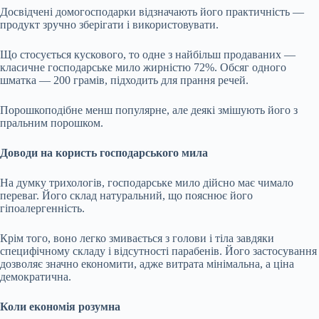
Досвідчені домогосподарки відзначають його практичність —
продукт зручно зберігати і використовувати.
Що стосується кускового, то одне з найбільш продаваних —
класичне господарське мило жирністю 72%. Обсяг одного
шматка — 200 грамів, підходить для прання речей.
Порошкоподібне менш популярне, але деякі змішують його з
пральним порошком.
Доводи на користь господарського мила
На думку трихологів, господарське мило дійсно має чимало
переваг. Його склад натуральний, що пояснює його
гіпоалергенність.
Крім того, воно легко змивається з голови і тіла завдяки
специфічному складу і відсутності парабенів. Його застосування
дозволяє значно економити, адже витрата мінімальна, а ціна
демократична.
Коли економія розумна