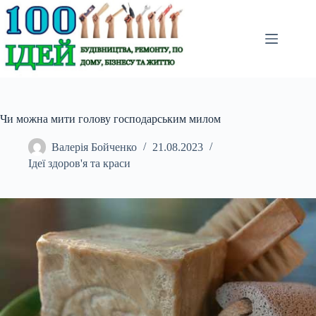
Перейти
до
вмісту
Чи можна мити голову господарським милом
Валерія Бойченко
21.08.2023
Ідеї здоров'я та краси