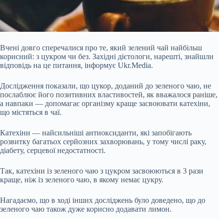
Вчені довго сперечалися про те, який зелений чай найбільш
корисний: з цукром чи без. Західні дієтологи, нарешті, знайшли
відповідь на це питання, інформує Ukr.Media.
Дослідження показали, що цукор, доданий до зеленого чаю, не
послаблює його позитивних властивостей, як вважалося раніше,
а навпаки — допомагає організму краще засвоювати катехіни,
що містяться в чаї.
Катехіни — найсильніші антиоксиданти, які запобігають
розвитку багатьох серйозних захворювань, у тому числі раку,
діабету, серцевої
недостатності.
Так, катехіни із зеленого чаю з цукром засвоюються в 3 рази
краще, ніж із зеленого чаю, в якому немає цукру.
Нагадаємо, що в ході інших досліджень було доведено, що до
зеленого чаю також дуже корисно додавати лимон.