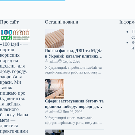
Про сайт
Останні новини
Інформ
П
с
К
«100 ідей» —
и
портал
Якісна фанера, ДВП та МДФ
корисних
в Україні: каталог плитних
порад на
матеріалів від «ВІН-ВУД»
admin
Сер 5, 2026
щодень: для
У будівництві, виробництві меблів та
дому, городу,
оздоблювальних роботах ключову
здоров'я та
роль відіграє вибір якісної деревинної
краси. Ми
сировини. Компанія «ВІН-ВУД» уже
тривалий час займається…
також
пишемо про
будівництво
Сфери застосування бетону та
та ідеї для
правила вибору: поради для
власного
приватного й промислового
admin
Лип 26, 2026
бізнесу. Наша
будівництва
У будівництві якість матеріалів
мета —
відіграє вирішальну роль, тому для
ділитися
зведення надійних об’єктів важливо
практичними
обирати перевірених виробників, таких