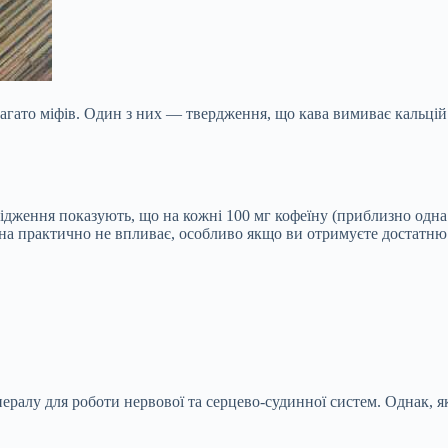
агато міфів. Один з них — твердження, що кава вимиває кальцій з
ідження показують, що на кожні 100 мг кофеїну (приблизно одна 
она практично не впливає, особливо якщо ви отримуєте достатню 
лу для роботи нервової та серцево-судинної систем. Однак, як і