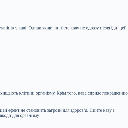
анінів у каві. Однак якщо ви п’єте каву не одразу після їди, цей
 захищають клітини організму. Крім того, кава сприяє покращенню
ей ефект не становить загрози для здоров’я. Пийте каву з
шкоди для організму!