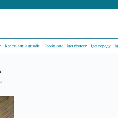
у
Креативний дизайн
Зроби сам
Ідеї бізнесу
Ідеї городу
І
и
си