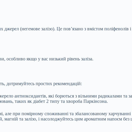
 джерел (негемове залізо). Це пов’язано з вмістом поліфенолів і т
, особливо якщо у вас низький рівень заліза.
сть, дотримуйтесь простих рекомендацій:
 джерело антиоксидантів, які борються з вільними радикалами та
вань, таких як діабет 2 типу та хвороба Паркінсона.
мі, але при помірному споживанні та збалансованому харчуванні ц
й, магній та залізо, і насолоджуйтесь цим ароматним напоєм без 