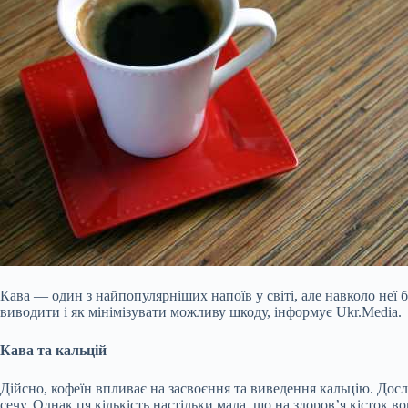
Кава — один з найпопулярніших напоїв у світі, але навколо неї б
виводити і як мінімізувати можливу шкоду, інформує Ukr.Media.
Кава та кальцій
Дійсно, кофеїн впливає на засвоєння та виведення кальцію. Досл
сечу. Однак ця кількість настільки мала, що на
здоров’я кісток в