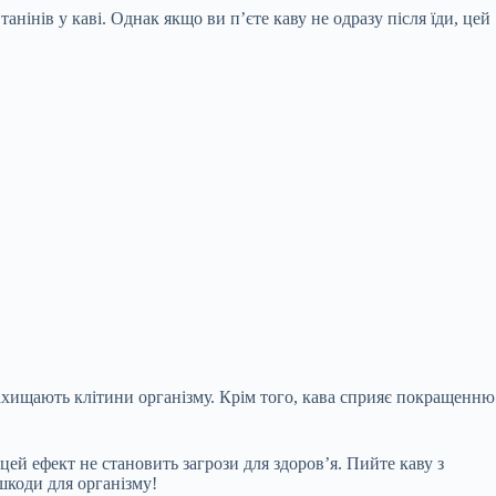
анінів у каві. Однак якщо ви п’єте каву не одразу після їди, цей
 захищають клітини організму. Крім того, кава сприяє покращенню
ей ефект не становить загрози для здоров’я. Пийте каву з
шкоди для організму!