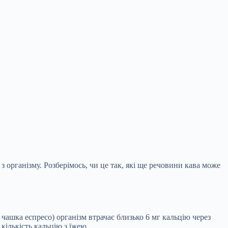
 організму. Розберімось, чи це так, які ще речовини кава може
чашка еспресо) організм втрачає близько 6 мг кальцію через
кількість кальцію з їжею.