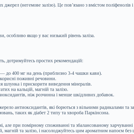
 джерел (негемове залізо). Це пов’язано з вмістом поліфенолів і т
, особливо якщо у вас низький рівень заліза.
сть, дотримуйтесь простих рекомендацій:
— до 400 мг на день (приблизно 3-4 чашки кави).
 корисні поживні речовини.
я шлунка і прискорити виведення мінералів.
атих на кальцій, магній та залізо.
тиоксидантів, ніж розчинна і менше шкідливих добавок.
 джерело антиоксидантів, які борються з вільними радикалами та
вань, таких як діабет 2 типу та хвороба Паркінсона.
мі, але при помірному споживанні та збалансованому харчуванні ц
й, магній та залізо, і насолоджуйтесь цим ароматним напоєм без 