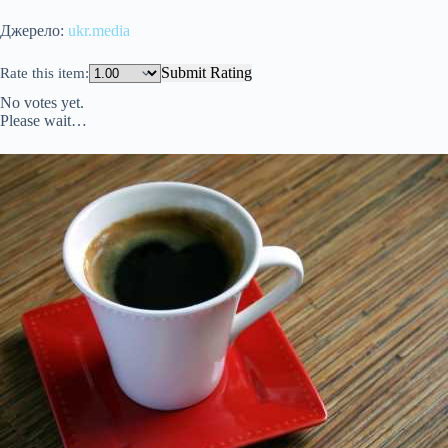
Джерело:
ukr.media
Submit Rating
Rate this item:
No votes yet.
Please wait…