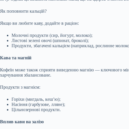
Як поповнити кальцій?
Якщо ви любите каву, додайте в раціон:
Молочні продукти (сир, йогурт, молоко);
Листові зелені овочі (шпинат, броколі);
Продукти, збагачені кальцієм (наприклад, рослинне молоко
Кава та магній
Кофеїн може також сприяти виведенню магнію — ключового мінера
харчування збалансоване.
Продукти з магнієм:
Горіхи (мигдаль, кеш’ю);
Насіння (гарбузове, лляне);
Цільнозернові продукти.
Вплив кави на залізо