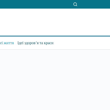
деї життя
Ідеї здоров’я та краси