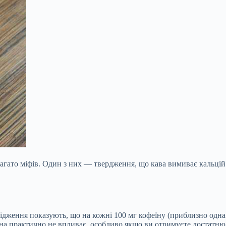
агато міфів. Один з них — твердження, що кава вимиває кальцій з
ідження показують, що на кожні 100 мг кофеїну (приблизно одна 
она практично не впливає, особливо якщо ви отримуєте достатню 