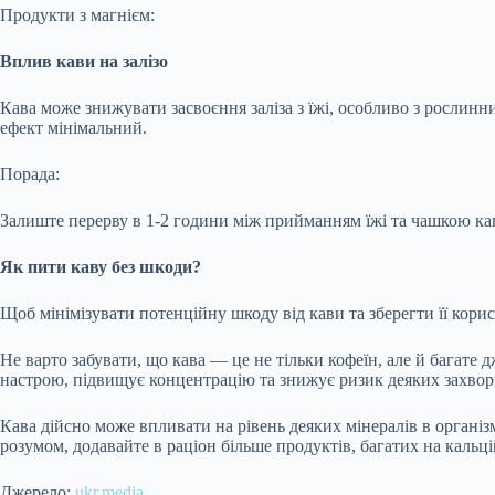
Продукти з магнієм:
Вплив кави на залізо
Кава може знижувати засвоєння заліза з їжі, особливо з рослинних
ефект мінімальний.
Порада:
Залиште перерву в 1-2 години між прийманням їжі та чашкою кави
Як пити каву без шкоди?
Щоб мінімізувати потенційну шкоду від кави та зберегти її кори
Не варто забувати, що кава — це не тільки кофеїн, але й багате
настрою, підвищує концентрацію та знижує ризик деяких захворю
Кава дійсно може впливати на рівень деяких мінералів в організ
розумом, додавайте в раціон більше продуктів, багатих на кальці
Джерело:
ukr.media