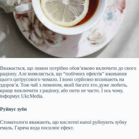
Вважається, що лимон потрібно обов’язково включити до свого
раціону. Але виявляється, що “побічних ефектів” вживання
цього цитрусового чимало. І вони серйозно впливають на
здоров’я. Тож чай з лимоном, який багато хто дуже любить,
краще виключити з раціону, або пити не часто. І ось чому,
інформує Ukr.Media.
Руйнує зуби
Стоматологи вважають, що кислотні напої руйнують зубну
емаль. Гаряча вода посилює ефект.