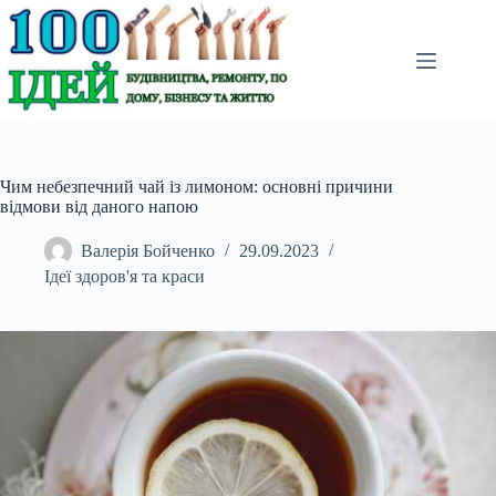
Перейти
до
вмісту
Чим небезпечний чай із лимоном: основні причини
відмови від даного напою
Валерія Бойченко
29.09.2023
Ідеї здоров'я та краси