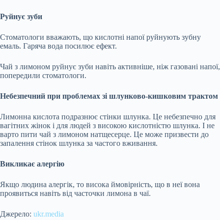
Руйнує зуби
Стоматологи вважають, що кислотні напої руйнують зубну
емаль. Гаряча вода посилює ефект.
Чай з лимоном руйнує зуби навіть активніше, ніж газовані напої,
попередили
стоматологи.
Небезпечний при проблемах зі шлунково-кишковим трактом
Лимонна кислота подразнює стінки шлунка. Це небезпечно для
вагітних жінок і для людей з високою кислотністю шлунка. І не
варто пити чай з лимоном натщесерце. Це може призвести до
запалення стінок шлунка за частого вживання.
Викликає алергію
Якщо людина алергік, то висока ймовірність, що в неї вона
проявиться навіть від часточки лимона в чаї.
Джерело:
ukr.media