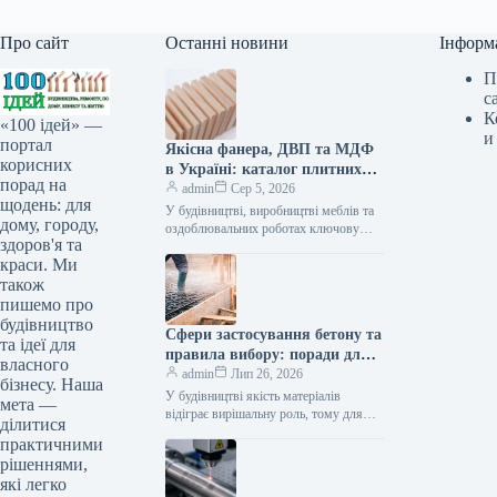
Про сайт
Останні новини
Інформ
П
с
К
«100 ідей» —
и
портал
Якісна фанера, ДВП та МДФ
корисних
в Україні: каталог плитних
порад на
матеріалів від «ВІН-ВУД»
admin
Сер 5, 2026
щодень: для
У будівництві, виробництві меблів та
дому, городу,
оздоблювальних роботах ключову
здоров'я та
роль відіграє вибір якісної деревинної
краси. Ми
сировини. Компанія «ВІН-ВУД» уже
тривалий час займається…
також
пишемо про
будівництво
Сфери застосування бетону та
та ідеї для
правила вибору: поради для
власного
приватного й промислового
admin
Лип 26, 2026
бізнесу. Наша
будівництва
У будівництві якість матеріалів
мета —
відіграє вирішальну роль, тому для
ділитися
зведення надійних об’єктів важливо
практичними
обирати перевірених виробників, таких
рішеннями,
як компанія Промбудцентр,…
які легко