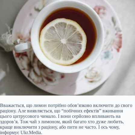
Вважається, що лимон потрібно обов’язково включити до свого
раціону. Але виявляється, що “побічних ефектів” вживання
цього цитрусового чимало. І вони серйозно впливають на
здоров’я. Тож чай з лимоном, який багато хто дуже любить,
краще виключити з раціону, або пити не часто. І ось чому,
інформує Ukr.Media.