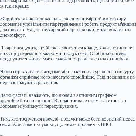
його марним. Однак дієтологи підкреслюють, що сирий сир все
ж таки краще.
Жирність також впливає на засвоєння: помірний вміст жиру
допомагає уповільнити перетравлення і робить продукт м'якшим
для шлунка. Надто знежирений сир, навпаки, може викликати
дискомфорт.
Лікарі нагадують, що білок засвоюється краще, коли людина не
їсть сир упереміш із важкими продуктами. Особливо погано
поєднуються жирне м'ясо, смажені страви та солодка випічка.
Якщо сир вживати з ягодами або ложкою натурального йогурту,
організм сприймає його набагато спокійніше. Такі поєднання не
перевантажують травлення.
Деякі фахівці вважають, що людям з активним графіком
зручніше їсти сир вранці. Він дає тривале почуття ситості та
допомагає уникнути перекушування.
Тим, хто тренується ввечері, продукт може бути корисний перед
сном. Але тільки за умови, що немає проблем із ШКТ.