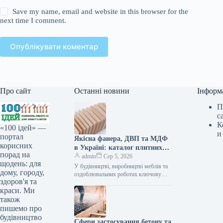
Save my name, email and website in this browser for the
next time I comment.
Опублікувати коментар
Про сайт
Останні новини
Інформ
П
с
К
«100 ідей» —
и
портал
Якісна фанера, ДВП та МДФ
корисних
в Україні: каталог плитних
порад на
матеріалів від «ВІН-ВУД»
admin
Сер 5, 2026
щодень: для
У будівництві, виробництві меблів та
дому, городу,
оздоблювальних роботах ключову
здоров'я та
роль відіграє вибір якісної деревинної
краси. Ми
сировини. Компанія «ВІН-ВУД» уже
тривалий час займається…
також
пишемо про
будівництво
Сфери застосування бетону та