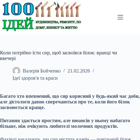
Перейти
до
вмісту
Коли потрібно їсти сир, щоб засвоївся білок: вранці чи
ввечері
Валерія Бойченко
21.02.2026
Ідеї здоров'я та краси
Багато хто впевнений, що сир корисний у будь-який час доби,
але дієтологи давно сперечаються про те, коли його білок
засвоюється краще.
Питання здається простим, але нюансів у ньому набагато
більше, ніж очікують любителі молочних продуктів.
Фахівці нагадують, що сир містить казеїн — повільний білок,