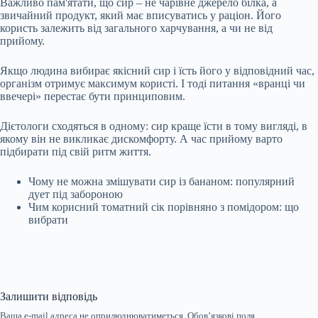
Важливо пам'ятати, що сир – не чарівне джерело білка, а
звичайний продукт, який має вписуватись у раціон. Його
користь залежить від загального харчування, а чи не від
прийому.
Якщо людина вибирає якісний сир і їсть його у відповідний час,
організм отримує максимум користі. І тоді питання «вранці чи
ввечері» перестає бути принциповим.
Дієтологи сходяться в одному: сир краще їсти в тому вигляді, в
якому він не викликає дискомфорту. А час прийому варто
підбирати під свій ритм життя.
Чому не можна змішувати сир із бананом: популярний
дует під забороною
Чим корисний томатний сік порівняно з помідором: що
вибрати
Залишити відповідь
Ваша e-mail адреса не оприлюднюватиметься.
Обов’язкові поля