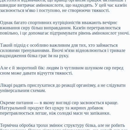
швидше витрачає амінокислоти, що надходять. У цей час казеїн
засвоюється м'яко і поступово, не створюючи тяжкості.
Однак багато спортивних нутріціоністів вважають вечірнє
вживання сиру більш виправданим. Казеїн перетравлюється
повільно, і це допомагає підтримувати рівень амінокислот уночі.
Такий підхід є особливо важливим для тих, хто займається
силовими тренуваннями. Вночі м'язи відновлюються і тривале
надходження білка грає їм на руку.
Але є й зворотний бік: людям із чутливим шлунком сир перед
сном може давати відчуття тяжкості.
Лікарі радять прислухатися до реакції організму, а не слідувати
універсальним схемам.
Окреме питання — в якому вигляді сир засвоюється краще.
Натуральний продукт без цукру та жирних добавок
перетравлюється легше, ніж солодкі маси чи запіканки.
Термічна обробка трохи змінює структуру білка, але не робить