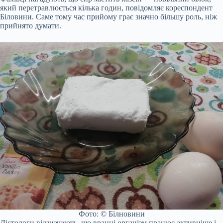
який перетравлюється кілька годин, повідомляє кореспондент
Біловини. Саме тому час прийому грає значно більшу роль, ніж
прийнято думати.
Фото: © Білновини
Дієтологи відзначають, що вранці організм працює активніше і