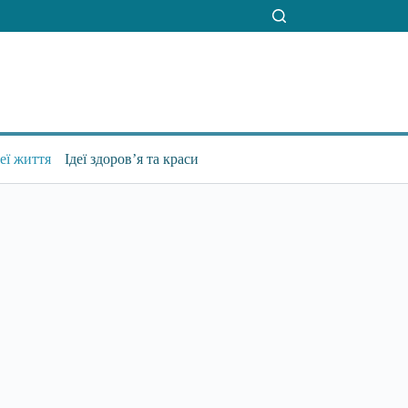
деї життя
Ідеї здоров’я та краси