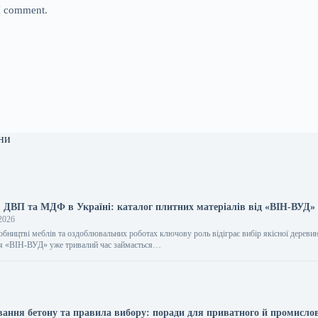
 I comment.
ни
, ДВП та МДФ в Україні: каталог плитних матеріалів від «ВІН-ВУД»
2026
обництві меблів та оздоблювальних роботах ключову роль відіграє вибір якісної дереви
ія «ВІН-ВУД» уже тривалий час займається…
вання бетону та правила вибору: поради для приватного й промисло