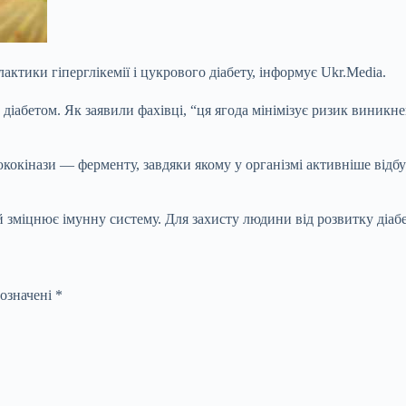
актики гіперглікемії і цукрового діабету, інформує Ukr.Media.
діабетом. Як заявили фахівці, “ця ягода мінімізує ризик виникне
кокінази — ферменту, завдяки якому у організмі активніше відб
 зміцнює імунну систему. Для захисту людини від розвитку діабе
позначені
*