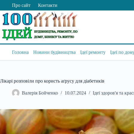
Перейти
Про сайт
Контакти
до
вмісту
Головна
Новини будівництва
Ідеї ремонту
Ідеї по дом
Лікарі розповіли про користь аґрусу для діабетиків
Валерія Бойченко
10.07.2024
Ідеї здоров'я та кра