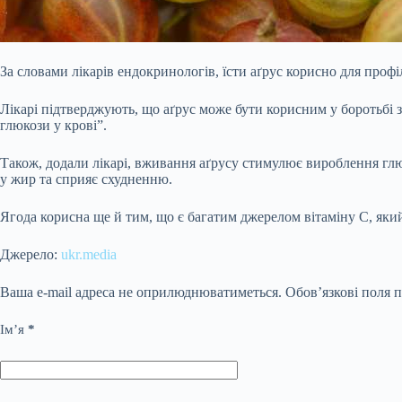
За словами лікарів ендокринологів, їсти аґрус корисно для профіл
Лікарі підтверджують, що аґрус може бути корисним у боротьбі з 
глюкози у крові”.
Також, додали лікарі, вживання аґрусу стимулює вироблення глю
у жир та сприяє схудненню.
Ягода корисна ще й тим, що є багатим джерелом вітаміну С, який
Джерело:
ukr.media
Ваша e-mail адреса не оприлюднюватиметься.
Обов’язкові поля 
Ім’я
*