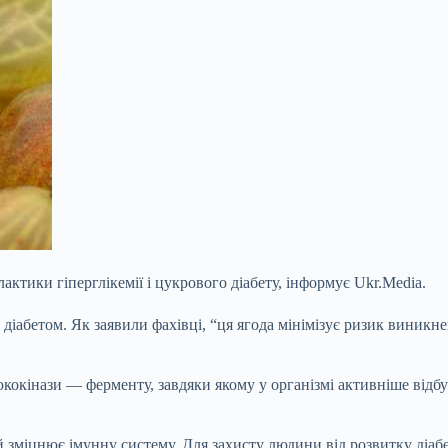
актики гіперглікемії і цукрового діабету, інформує Ukr.Media.
діабетом. Як заявили фахівці, “ця ягода мінімізує ризик виникне
кокінази — ферменту, завдяки якому у організмі активніше відб
 зміцнює імунну систему. Для захисту людини від розвитку діабе