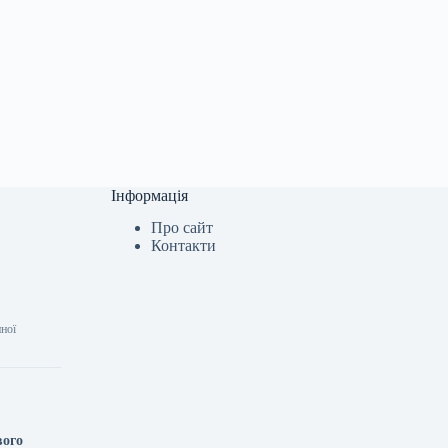
Інформація
Про сайт
Контакти
нної
вого