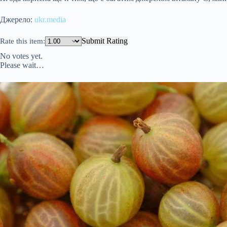
Джерело:
ukr.media
Submit Rating
Rate this item:
No votes yet.
Please wait…