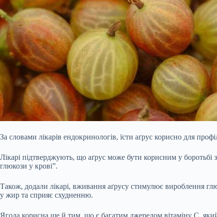
За словами лікарів ендокринологів, їсти аґрус корисно для профіл
Лікарі підтверджують, що аґрус може бути корисним у боротьбі з 
глюкози у крові”.
Також, додали лікарі, вживання аґрусу стимулює вироблення глю
у жир та сприяє схудненню.
Ягода корисна ще й тим, що є багатим джерелом вітаміну С, який