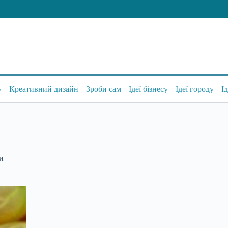
у
Креативний дизайн
Зроби сам
Ідеї бізнесу
Ідеї городу
І
си