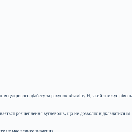
ння цукрового діабету за рахунок вітаміну Н, який знижує рівень
увається розщеплення вуглеводів, що
не дозволяє відкладатися їм
ту це має велике значення.