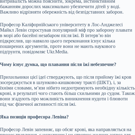
витривалість можна пояснити, зокрема, інстинктивним
бажанням дорослих максимально убезпечити дітей у воді.
Важливо відрізняти обережність від безпідставних заборон.
Професор Каліфорнійського університету в Лос-Анджелесі
Майкл Левін спростував популярний міф про заборону плавати
в морі або басейні незабаром після їжі. В інтерв’ю він
підкреслив, що навколо цього переконання існує кілька
поширених аргументів, проте вони не мають наукового
підґрунтя, повідомляє Ukr.Media.
Чому існує думка, що плавання після їжі небезпечне?
Прихильники цієї ідеї стверджують, що після прийому їжі кров
зосереджується в шлунково-кишковому тракті (ШКТ), і, за
їхніми словами, м’язи нібито недоотримують необхідну кількість
крові, в результаті чого стають більш схильними до судом. Також
вони згадують про можливість виникнення нудоти і блювоти
під час фізичної активності після їжі.
Яка позиція професора Левіна?
Професор Левін запевняє, що обсяг крові, яка направляється на
процес травлення, є незначним і не створює жодних загроз для