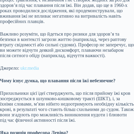
здоров’я під час плавання після їжі. Він додав, що ще в 1960-х
роках проводилися дослідження, які продемонстрували, що
вживання їжі не впливає негативно на витривалість навіть
професійних плавців.
Важливо розуміти, що йдеться про ризики для здоров’я та
безпеки в контексті загрози життю (наприклад, через раптову
втрату свідомості або сильні судоми). Професор не заперечує, що
ви можете відчути деякий дискомфорт, плаваючи незабаром
після ситного обіду (наприклад, відчуття важкості).
Джерело:
ukr.media
Чому існує думка, що плавання після їжі небезпечне?
Прихильники цієї ідеї стверджують, що після прийому їжі кров
зосереджується в шлунково-кишковому тракті (ШКТ), і, за
їхніми словами, м’язи нібито недоотримують необхідну кількість
крові, в результаті чого стають більш схильними до судом. Також
вони згадують про можливість виникнення нудоти і блювоти
під час фізичної активності після їжі.
Яка позиція професора Левіна?