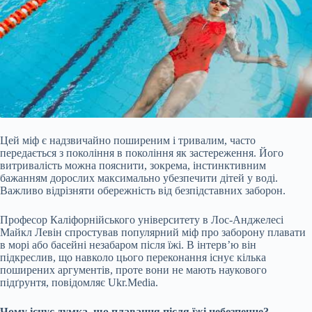
Цей міф є надзвичайно поширеним і тривалим, часто
передається з покоління в покоління як застереження. Його
витривалість можна пояснити, зокрема, інстинктивним
бажанням дорослих максимально убезпечити дітей у воді.
Важливо відрізняти обережність від безпідставних заборон.
Професор Каліфорнійського університету в Лос-Анджелесі
Майкл Левін спростував популярний міф про заборону плавати
в морі або басейні незабаром після їжі. В інтерв’ю він
підкреслив, що навколо цього переконання існує кілька
поширених аргументів, проте вони не мають наукового
підґрунтя, повідомляє Ukr.Media.
Чому існує думка, що плавання після їжі небезпечне?