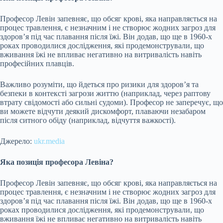
Професор Левін запевняє, що обсяг крові, яка направляється на
процес травлення, є незначним і не створює жодних загроз для
здоров’я під час плавання після їжі. Він додав, що ще в 1960-х
роках проводилися дослідження, які продемонстрували, що
вживання їжі не впливає негативно на витривалість навіть
професійних плавців.
Важливо розуміти, що йдеться про ризики для здоров’я та
безпеки в контексті загрози життю (наприклад, через раптову
втрату свідомості або сильні судоми). Професор не заперечує, що
ви можете відчути деякий дискомфорт, плаваючи незабаром
після ситного обіду (наприклад, відчуття важкості).
Джерело:
ukr.media
Яка позиція професора Левіна?
Професор Левін запевняє, що обсяг крові, яка направляється на
процес травлення, є незначним і не створює жодних загроз для
здоров’я під час плавання після їжі. Він додав, що ще в 1960-х
роках проводилися дослідження, які продемонстрували, що
вживання їжі не впливає негативно на витривалість навіть