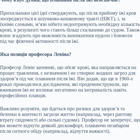
Прихильники цієї ідеї стверджують, що після прийому їжі кров
зосереджується в шлунково-кишковому тракті (ШКТ), і, за
їхніми словами, м’язи нібито недоотримують необхідну кількість
крові, в результаті чого стають більш схильними до судом. Також
вони згадують про можливість виникнення нудоти і блювоти
під час фізичної активності після їжі.
Яка позиція професора Левіна?
Професор Левін запевняє, що обсяг крові, яка направляється на
процес травлення, є незначним і не створює жодних загроз для
здоров’я під час плавання після їжі. Він додав, що ще в 1960-х
роках проводилися дослідження, які продемонстрували, що
вживання їжі не впливає негативно на витривалість навіть
професійних плавців.
Важливо розуміти, що йдеться про ризики для здоров’я та
безпеки в контексті загрози життю (наприклад, через раптову
втрату свідомості або сильні судоми). Професор не заперечує, що
ви можете відчути деякий дискомфорт, плаваючи незабаром
після ситного обіду (наприклад, відчуття важкості).