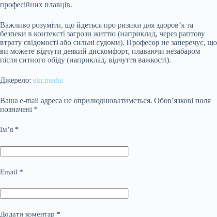
професійних плавців.
Важливо розуміти, що йдеться про ризики для здоров’я та
безпеки в контексті загрози життю (наприклад, через раптову
втрату свідомості або сильні судоми). Професор не заперечує, що
ви можете відчути деякий дискомфорт, плаваючи незабаром
після ситного обіду (наприклад, відчуття важкості).
Джерело:
ukr.media
Ваша e-mail адреса не оприлюднюватиметься.
Обов’язкові поля
позначені
*
Ім’я
*
Email
*
Додати коментар
*