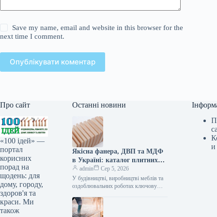
Save my name, email and website in this browser for the
next time I comment.
Опублікувати коментар
Про сайт
Останні новини
Інформ
П
с
К
«100 ідей» —
и
портал
Якісна фанера, ДВП та МДФ
корисних
в Україні: каталог плитних
порад на
матеріалів від «ВІН-ВУД»
admin
Сер 5, 2026
щодень: для
У будівництві, виробництві меблів та
дому, городу,
оздоблювальних роботах ключову
здоров'я та
роль відіграє вибір якісної деревинної
краси. Ми
сировини. Компанія «ВІН-ВУД» уже
тривалий час займається…
також