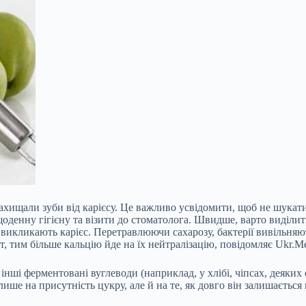
 захищали зуби від карієсу. Це важливо усвідомити, щоб не шукат
оденну гігієну та візити до стоматолога. Швидше, варто виділити
 викликають карієс. Перетравлюючи сахарозу, бактерії вивільняют
, тим більше кальцію йде на їх нейтралізацію, повідомляє Ukr.Me
 інші ферментовані вуглеводи (наприклад, у хлібі, чіпсах, деяки
ше на присутність цукру, але й на те, як довго він залишається