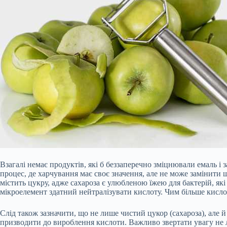
Взагалі немає продуктів, які б беззаперечно зміцнювали емаль і
процес, де харчування має своє значення, але не може замінити щ
містить цукру, адже сахароза є улюбленою їжею для бактерій, які
мікроелемент здатний нейтралізувати кислоту. Чим більше кислот
Слід також зазначити, що не лише чистий цукор (сахароза), але й
призводити до вироблення кислоти. Важливо звертати увагу не ли