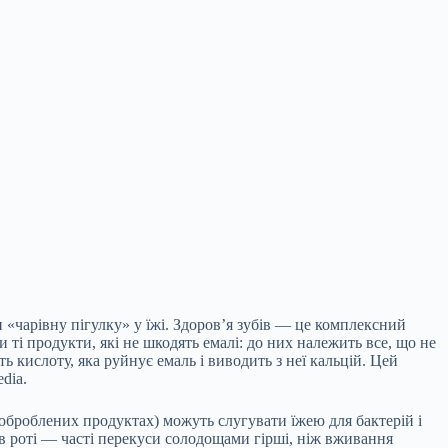
и «чарівну пігулку» у їжі. Здоров’я зубів — це комплексний
 ті продукти, які не шкодять емалі: до них належить все, що не
ь кислоту, яка руйнує емаль і виводить з неї кальцій. Цей
dia.
х оброблених продуктах) можуть слугувати їжею для бактерій і
 в роті — часті перекуси солодощами гірші, ніж вживання