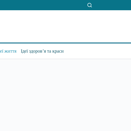
деї життя
Ідеї здоров’я та краси