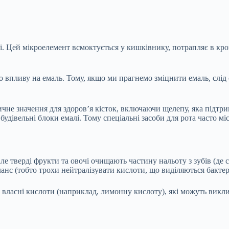
ні. Цей мікроелемент всмоктується у кишківнику, потрапляє в кров
го впливу на емаль. Тому, якщо ми прагнемо зміцнити емаль, слі
ичне значення для здоров’я кісток, включаючи щелепу, яка підтри
удівельні блоки емалі. Тому спеціальні засоби для рота часто мі
ле тверді фрукти та овочі очищають частину нальоту з зубів (де
нс (тобто трохи нейтралізувати кислоти, що виділяються бактер
ть власні кислоти (наприклад, лимонну кислоту), які можуть ви