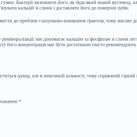
 гумки. Бактерії засвоюють його, як будь-який інший вуглевод, а
язувати кальцій зі слини і доставляти його до поверхні зубів.
вести до проблем з шлунково-кишковим трактом, тому масове до
у ремінералізації: він допомагає кальцію та фосфатам зі слини л
екту його концентрація має бути достатньою (часто рекомендують
міститься цукор, але в невеликій кількості, тому справжній гірки
позначені
*