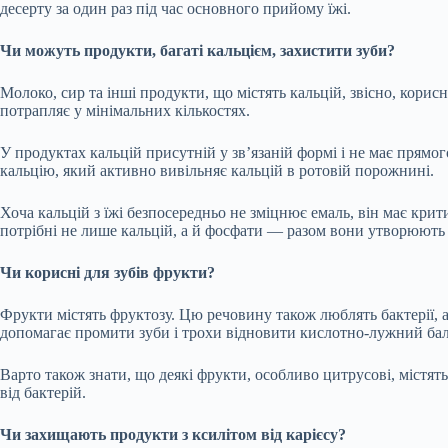
десерту за один раз під час основного прийому їжі.
Чи можуть продукти, багаті кальцієм, захистити зуби?
Молоко, сир та інші продукти, що містять кальцій, звісно, корис
потрапляє у мінімальних кількостях.
У продуктах кальцій присутній у зв’язаній формі і не має прямо
кальцію, який активно вивільняє кальцій в ротовій порожнині.
Хоча кальцій з їжі безпосередньо не зміцнює емаль, він має крит
потрібні не лише кальцій, а й фосфати — разом вони утворюють б
Чи корисні для зубів фрукти?
Фрукти містять фруктозу. Цю речовину також люблять бактерії, а
допомагає промити зуби і трохи відновити кислотно-лужний бала
Варто також знати, що деякі фрукти, особливо цитрусові, містя
від бактерій.
Чи захищають продукти з ксилітом від карієсу?