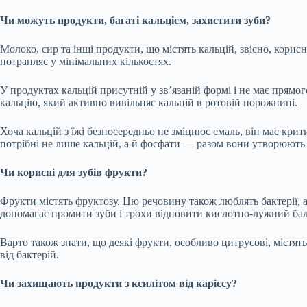
Чи можуть продукти, багаті кальцієм, захистити зуби?
Молоко, сир та інші продукти, що містять кальцій, звісно, корис
потрапляє у мінімальних кількостях.
У продуктах кальцій присутній у зв’язаній формі і не має прямо
кальцію, який активно вивільняє кальцій в ротовій порожнині.
Хоча кальцій з їжі безпосередньо не зміцнює емаль, він має крит
потрібні не лише кальцій, а й фосфати — разом вони утворюють б
Чи корисні для зубів фрукти?
Фрукти містять фруктозу. Цю речовину також люблять бактерії, а
допомагає промити зуби і трохи відновити кислотно-лужний бала
Варто також знати, що деякі фрукти, особливо цитрусові, містя
від бактерій.
Чи захищають продукти з ксилітом від карієсу?