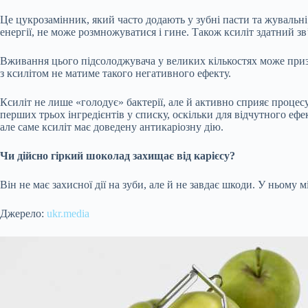
Це цукрозамінник, який часто додають у зубні пасти та жувальні
енергії, не може розмножуватися і гине. Також ксиліт здатний зв’
Вживання цього підсолоджувача у великих кількостях може приз
з ксилітом не матиме такого негативного ефекту.
Ксиліт не лише «голодує» бактерії, але й активно сприяє процес
перших трьох інгредієнтів у списку, оскільки для відчутного еф
але саме ксиліт має доведену антикаріозну дію.
Чи дійсно гіркий шоколад захищає від карієсу?
Він не має захисної дії на зуби, але й не завдає шкоди. У ньому 
Джерело:
ukr.media