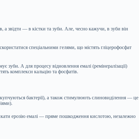
, а звідти — в кістки та зуби. Але, чесно кажучи, в зуби він
д скористатися спеціальними гелями, що містять гліцерофосфат
мує зуби. А для процесу відновлення емалі (ремінералізації)
стять комплекси кальцію та фосфатів.
 скупчуються бактерії), а також стимулюють слиновиділення — це
іями).
кликати ерозію емалі — пряме пошкодження кислотою, незалежно