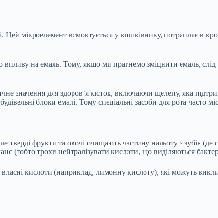
ні. Цей мікроелемент всмоктується у кишківнику, потрапляє в кров
го впливу на емаль. Тому, якщо ми прагнемо зміцнити емаль, слі
ичне значення для здоров’я кісток, включаючи щелепу, яка підтри
удівельні блоки емалі. Тому спеціальні засоби для рота часто мі
ле тверді фрукти та овочі очищають частину нальоту з зубів (де
нс (тобто трохи нейтралізувати кислоти, що виділяються бактер
ть власні кислоти (наприклад, лимонну кислоту), які можуть ви