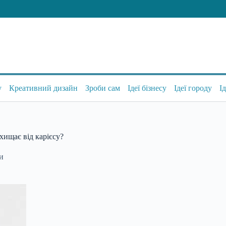
у
Креативний дизайн
Зроби сам
Ідеї бізнесу
Ідеї городу
І
хищає від карієсу?
си