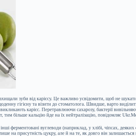
 захищали зуби від карієсу. Це важливо усвідомити, щоб не шукат
оденну гігієну та візити до стоматолога. Швидше, варто виділити
 викликають карієс. Перетравлюючи сахарозу, бактерії вивільняют
, тим більше кальцію йде на їх нейтралізацію, повідомляє Ukr.Me
 інші ферментовані вуглеводи (наприклад, у хлібі, чіпсах, деяки
ше на присутність цукру, але й на те, як довго він залишається