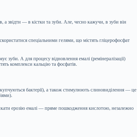
, а звідти — в кістки та зуби. Але, чесно кажучи, в зуби він
д скористатися спеціальними гелями, що містять гліцерофосфат
мує зуби. А для процесу відновлення емалі (ремінералізації)
стять комплекси кальцію та фосфатів.
 скупчуються бактерії), а також стимулюють слиновиділення — це
іями).
кликати ерозію емалі — пряме пошкодження кислотою, незалежно