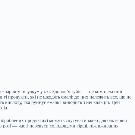
и «чарівну пігулку» у їжі. Здоров’я зубів — це комплексний
 ті продукти, які не шкодять емалі: до них належить все, що не
ь кислоту, яка руйнує емаль і виводить з неї кальцій. Цей
dia.
х оброблених продуктах) можуть слугувати їжею для бактерій і
 в роті — часті перекуси солодощами гірші, ніж вживання