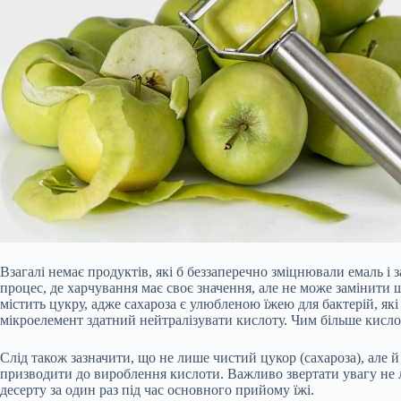
Взагалі немає продуктів, які б беззаперечно зміцнювали емаль і
процес, де харчування має своє значення, але не може замінити щ
містить цукру, адже сахароза є улюбленою їжею для бактерій, які
мікроелемент здатний нейтралізувати кислоту. Чим більше кислот
Слід також зазначити, що не лише чистий цукор (сахароза), але й
призводити до вироблення кислоти. Важливо звертати увагу не ли
десерту за один раз під час основного прийому їжі.