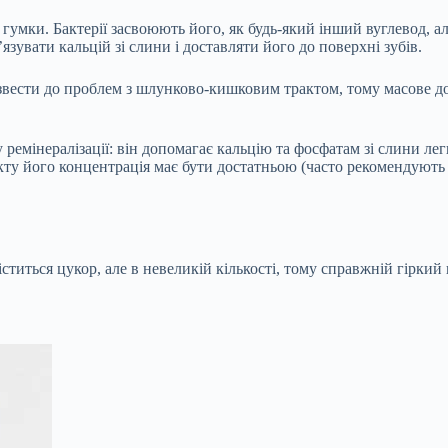
 гумки. Бактерії засвоюють його, як будь-який інший вуглевод, а
язувати кальцій зі слини і доставляти його до поверхні зубів.
вести до проблем з шлунково-кишковим трактом, тому масове до
у ремінералізації: він допомагає кальцію та фосфатам зі слини л
екту його концентрація має бути достатньою (часто рекомендують
міститься цукор, але в невеликій кількості, тому справжній гірки