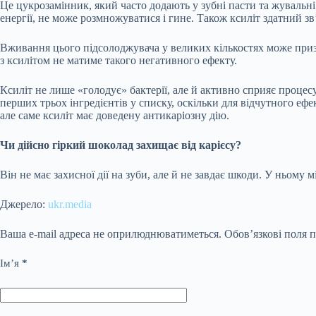
Це цукрозамінник, який часто додають у зубні пасти та жувальні
енергії, не може розмножуватися і гине. Також ксиліт здатний зв’
Вживання цього підсолоджувача у великих кількостях може приз
з ксилітом не матиме такого негативного ефекту.
Ксиліт не лише «голодує» бактерії, але й активно сприяє процес
перших трьох інгредієнтів у списку, оскільки для відчутного еф
але саме ксиліт має доведену антикаріозну дію.
Чи дійсно гіркий шоколад захищає від карієсу?
Він не має захисної дії на зуби, але й не завдає шкоди. У ньому 
Джерело:
ukr.media
Ваша e-mail адреса не оприлюднюватиметься.
Обов’язкові поля 
Ім’я
*