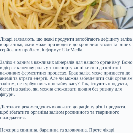
Лікарі заявляють, що деякі продукти запобігають дефіциту заліза
в організмі, який може призводити до хронічної втоми та інших
серйозних проблем, інформує Ukr.Media.
Залізо є одним з важливих мінералів для нашого організму. Воно
відіграє ключову роль у транспортуванні кисню
до клітин і
важливих ферментних процесах. Брак заліза може призвести до
анемії та втрати енергії. Але чи можна забезпечити свій організм
залізом, не турбуючись про зайву вагу? Так, існують продукти,
багаті на залізо, які можна споживати щодня без ризику для
фігури.
Дієтологи рекомендують включати до раціону різні продукти,
щоб збагатити організм залізом рослинного та тваринного
походження.
Нежирна свинина, баранина та яловичина. Проте лікарі