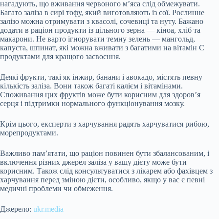
нагадують, що вживання червоного м’яса слід обмежувати.
Багато заліза в сирі тофу, який виготовляють із сої. Рослинне
залізо можна отримувати з квасолі, сочевиці та нуту. Бажано
додати в раціон продукти із цільного зерна — кіноа, хліб та
макарони. Не варто ігнорувати темну зелень — мангольд,
капуста, шпинат, які можна вживати з багатими на вітамін С
продуктами для кращого засвоєння.
Деякі фрукти, такі як інжир, банани і авокадо, містять певну
кількість заліза. Вони також багаті калієм і вітамінами.
Споживання цих фруктів може бути корисним для здоров’я
серця і підтримки нормального функціонування мозку.
Крім цього, експерти з харчування радять харчуватися рибою,
морепродуктами.
Важливо пам’ятати, що раціон повинен бути збалансованим, і
включення різних джерел заліза у вашу дієту може бути
корисним. Також слід консультуватися з лікарем або фахівцем з
харчування перед зміною дієти, особливо, якщо у вас є певні
медичні проблеми чи обмеження.
Джерело:
ukr.media