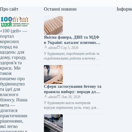
Про сайт
Останні новини
Інформ
«100 ідей» —
портал
Якісна фанера, ДВП та МДФ
корисних
в Україні: каталог плитних
порад на
матеріалів від «ВІН-ВУД»
admin
Сер 5, 2026
щодень: для
У будівництві, виробництві меблів та
дому, городу,
оздоблювальних роботах ключову
здоров'я та
роль відіграє вибір якісної деревинної
краси. Ми
сировини. Компанія «ВІН-ВУД» уже
тривалий час займається…
також
пишемо про
будівництво
Сфери застосування бетону та
та ідеї для
правила вибору: поради для
власного
приватного й промислового
admin
Лип 26, 2026
бізнесу. Наша
будівництва
У будівництві якість матеріалів
мета —
відіграє вирішальну роль, тому для
ділитися
зведення надійних об’єктів важливо
практичними
обирати перевірених виробників, таких
рішеннями,
як компанія Промбудцентр,…
які легко
застосувати в