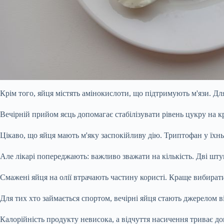
Крім того, яйця містять амінокислоти, що підтримують м'язи. Для
Вечірній прийом яєць допомагає стабілізувати рівень цукру на кр
Цікаво, що яйця мають м'яку заспокійливу дію. Триптофан у їхн
Але лікарі попереджають: важливо зважати на кількість. Дві шту
Смажені яйця на олії втрачають частину користі. Краще вибирати
Для тих хто займається спортом, вечірні яйця стають джерелом в
Калорійність продукту невисока, а відчуття насичення триває дов