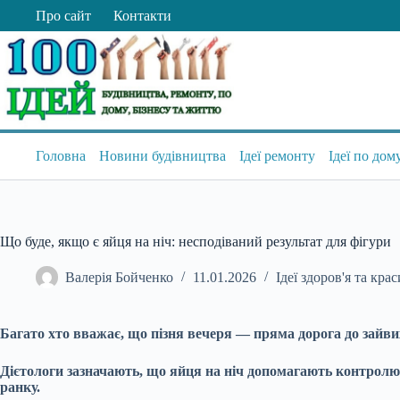
Перейти
Про сайт
Контакти
до
вмісту
Головна
Новини будівництва
Ідеї ремонту
Ідеї по дом
Що буде, якщо є яйця на ніч: несподіваний результат для фігури
Валерія Бойченко
11.01.2026
Ідеї здоров'я та крас
Багато хто вважає, що пізня вечеря — пряма дорога до зайви
Дієтологи зазначають, що яйця на ніч допомагають контролю
ранку.