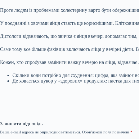
Проте людям із проблемами холестерину варто бути обережнішим
У поєднанні з овочами яйця стають ще кориснішими. Клітковина
Дієтологи відзначають, що звичка є яйця ввечері допомагає тим,
Саме тому все більше фахівців включають яйця у вечірні дієти.
Кожен, хто спробував замінити важку вечерю на яйця, відзначає л
Скільки води потрібно для схуднення: цифра, яка змінює в
Де ховається цукор у «здорових» продуктах: пастка для тих
Залишити відповідь
Ваша e-mail адреса не оприлюднюватиметься.
Обов’язкові поля позначені
*