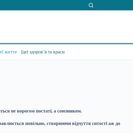
деї життя
Ідеї здоров’я та краси
ться не ворогом постаті, а союзником.
равлюється повільно, створюючи відчуття ситості аж до