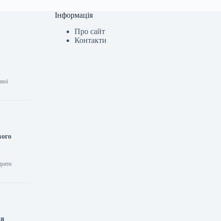
Інформація
Про сайт
Контакти
нної
вого
ирати
ня