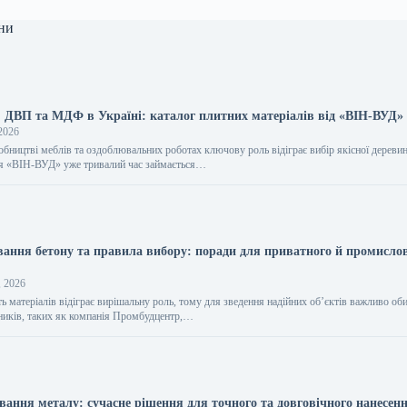
ни
, ДВП та МДФ в Україні: каталог плитних матеріалів від «ВІН-ВУД»
2026
обництві меблів та оздоблювальних роботах ключову роль відіграє вибір якісної дереви
ія «ВІН-ВУД» уже тривалий час займається…
вання бетону та правила вибору: поради для приватного й промисло
, 2026
ть матеріалів відіграє вирішальну роль, тому для зведення надійних об’єктів важливо об
ників, таких як компанія Промбудцентр,…
вання металу: сучасне рішення для точного та довговічного нанесен