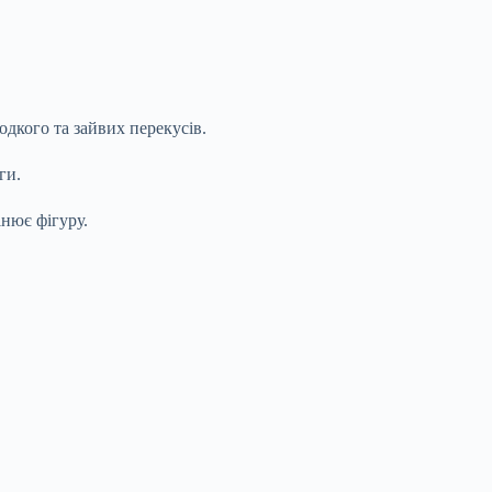
одкого та зайвих перекусів.
ги.
інює фігуру.