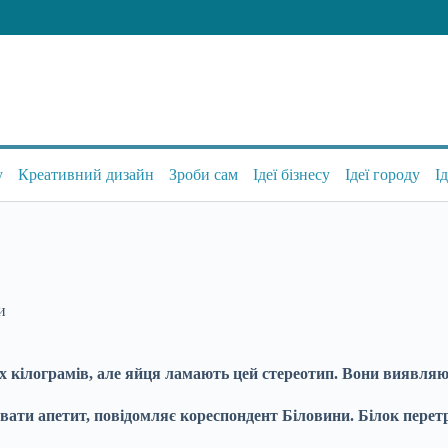
у
Креативний дизайн
Зроби сам
Ідеї бізнесу
Ідеї городу
І
и
х кілограмів, але яйця ламають цей стереотип. Вони виявляю
вати апетит, повідомляє кореспондент Біловини. Білок перет