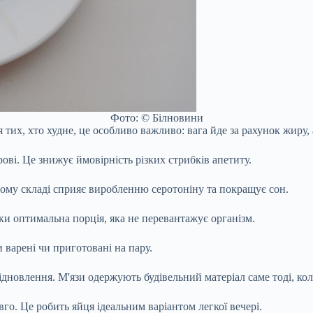
Фото: © Білновини
 тих, хто худне, це особливо важливо: вага йде за рахунок жиру, 
ові. Це знижує ймовірність різких стрибків апетиту.
ьому складі сприяє виробленню серотоніну та покращує сон.
ки оптимальна порція, яка не перевантажує організм.
 варені чи приготовані на пару.
ідновлення. М'язи одержують будівельний матеріал саме тоді, кол
го. Це робить яйця ідеальним варіантом легкої вечері.