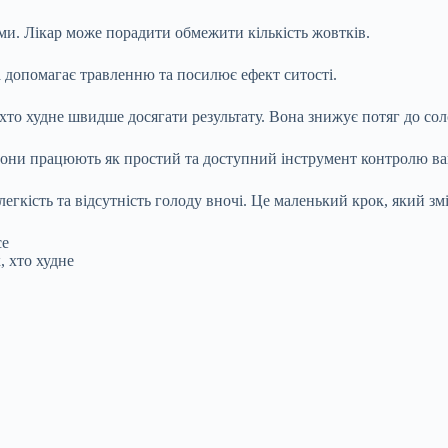
и. Лікар може порадити обмежити кількість жовтків.
 допомагає травленню та посилює ефект ситості.
 хто худне швидше досягати результату. Вона знижує потяг до сол
 Вони працюють як простий та доступний інструмент контролю ва
егкість та відсутність голоду вночі. Це маленький крок, який зм
се
, хто худне