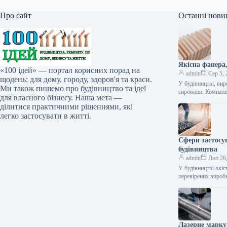
Про сайт
Останні нови
Якісна фанера
«100 ідей» — портал корисних порад на
admin
Сер 5, 
щодень: для дому, городу, здоров'я та краси.
У будівництві, вир
Ми також пишемо про будівництво та ідеї
сировини. Компан
для власного бізнесу. Наша мета —
ділитися практичними рішеннями, які
легко застосувати в житті.
Сфери застосу
будівництва
admin
Лип 26
У будівництві якіс
перевірених вироб
Лазерне марку