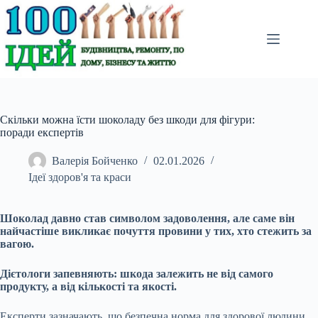
Перейти
до
вмісту
Скільки можна їсти шоколаду без шкоди для фігури:
поради експертів
Валерія Бойченко
02.01.2026
Ідеї здоров'я та краси
Шоколад давно став символом задоволення, але саме він
найчастіше викликає почуття провини у тих, хто стежить за
вагою.
Дієтологи запевняють: шкода залежить не від самого
продукту, а від кількості та якості.
Експерти зазначають, що безпечна норма для здорової людини