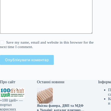
Save my name, email and website in this browser for the
next time I comment.
Опублікувати коментар
Про сайт
Останні новини
Інформ
П
с
К
«100 ідей» —
и
портал
Якісна фанера, ДВП та МДФ
корисних
в Україні: каталог плитних