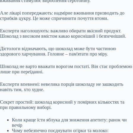
вживання стимулює вироблення серотоніну.
Але лікарі попереджають: надмірне вживання призводить до
стрибків цукру. Це може спричинити почуття втоми.
Експерти наголошують: важливо обирати якісний продукт.
Шоколад з високим вмістом какао корисніший і безпечніший.
Дієтологи відзначають, що шоколад може бути частиною
здорового харчування. Головне – пам'ятати про міру.
Шоколад не варто вважати ворогом постаті. Він стає проблемою
лише при переїданні.
Експерти впевнені: невелика порція шоколаду не зашкодить
навіть тим, хто худне.
Секрет простий: шоколад корисний у помірних кількостях та
при правильному виборі.
Коли краще їсти яблука для зниження апетиту: ранок чи
вечір
Чому небезпечно поєднувати огірки та молоко: