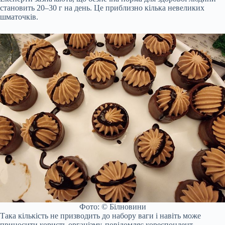
становить 20–30 г на день. Це приблизно кілька невеликих
шматочків.
Фото: © Білновини
Така кількість не призводить до набору ваги і навіть може
приносити користь організму, повідомляє кореспондент