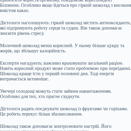
Біловини. Особливо якщо йдеться про гіркий шоколад з високим
вмістом какао.
Дієтологи наголошують: гіркий шоколад містить антиоксиданти,
які підтримують роботу серця та судин. Він також допомагає
знизити рівень стресу.
Молочний шоколад менш корисний. У ньому більше цукру та
жирів, що збільшує калорійність.
Експерти нагадують: важливо враховувати загальний раціон.
Навіть корисний продукт може стати проблемою при переїданні.
Шоколад краще їсти у першій половині дня. Тоді енергія
витрачається активніше.
Увечері солодощі можуть стати зайвим навантаженням.
Особливо для тих, хто прагне схуднути.
Дієтологи радять поєднувати шоколад із фруктами чи горіхами.
Це робить перекус більш збалансованим.
Шоколад також допомагає контролювати настрій. Його