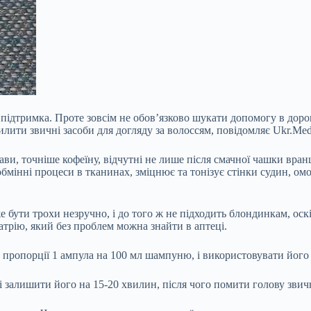
а підтримка. Проте зовсім не обов’язково шукати допомогу в дор
илити звичні засоби для догляду за
волоссям, повідомляє Ukr.Med
ави, точніше кофеїну, відчутні не лише після смачної чашки вранц
обмінні процеси в тканинах, зміцнює та тонізує стінки судин, ом
е бути трохи незручно, і до того ж не підходить блондинкам, оск
трію, який без проблем можна знайти в аптеці.
ропорції 1 ампула на 100 мл шампуню, і використовувати його 
і залишити його на 15-20 хвилин, після чого помити голову звич