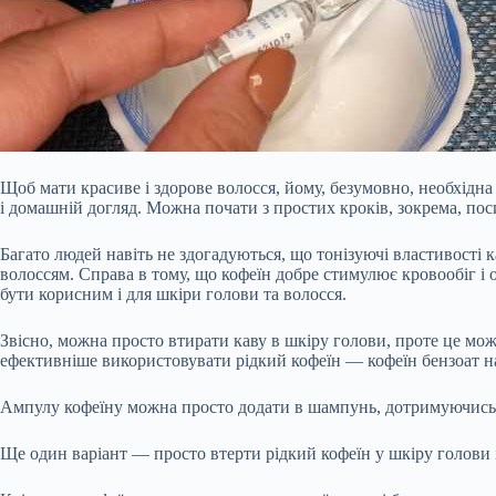
Щоб мати красиве і здорове волосся, йому, безумовно, необхідн
і домашній догляд. Можна почати з простих кроків, зокрема, пос
Багато людей навіть не здогадуються, що тонізуючі властивості к
волоссям. Справа в тому, що кофеїн добре стимулює кровообіг і 
бути корисним і для шкіри голови та волосся.
Звісно, можна просто втирати каву в шкіру голови, проте це мож
ефективніше використовувати рідкий кофеїн — кофеїн бензоат на
Ампулу кофеїну можна просто додати в шампунь, дотримуючись п
Ще один варіант — просто втерти рідкий кофеїн у шкіру голови 