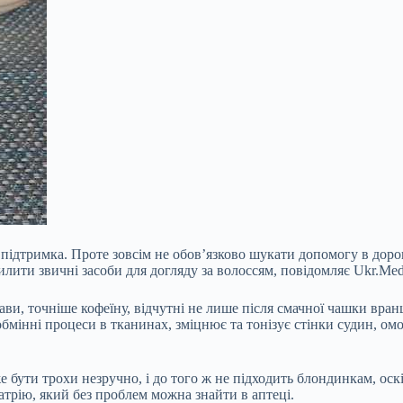
а підтримка. Проте зовсім не обов’язково шукати допомогу в дор
илити звичні засоби для догляду за
волоссям, повідомляє Ukr.Med
ави, точніше кофеїну, відчутні не лише після смачної чашки вранц
обмінні процеси в тканинах, зміцнює та тонізує стінки судин, ом
е бути трохи незручно, і до того ж не підходить блондинкам, оск
трію, який без проблем можна знайти в аптеці.