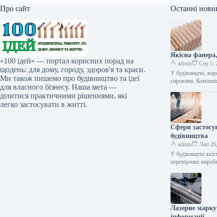
Про сайт
Останні нови
Якісна фанера
«100 ідей» — портал корисних порад на
admin
Сер 5, 
щодень: для дому, городу, здоров'я та краси.
У будівництві, вир
Ми також пишемо про будівництво та ідеї
сировини. Компан
для власного бізнесу. Наша мета —
ділитися практичними рішеннями, які
легко застосувати в житті.
Сфери застосу
будівництва
admin
Лип 26
У будівництві якіс
перевірених вироб
Лазерне марку
інформації