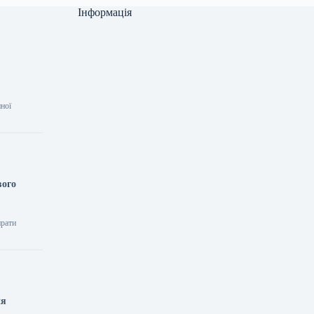
Інформація
нної
вого
ирати
ня