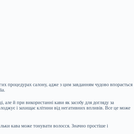
огих процедурах салону, адже з цим завданням чудово впорається
ia.
і, але й при використанні кави як засобу для догляду за
олоджує і захищає клітини від негативних впливів. Все це може
ільки кава може тонувати волосся. Значно простіше і