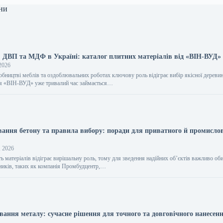
ни
, ДВП та МДФ в Україні: каталог плитних матеріалів від «ВІН-ВУД»
2026
обництві меблів та оздоблювальних роботах ключову роль відіграє вибір якісної дереви
ія «ВІН-ВУД» уже тривалий час займається…
вання бетону та правила вибору: поради для приватного й промисло
, 2026
ть матеріалів відіграє вирішальну роль, тому для зведення надійних об’єктів важливо об
ників, таких як компанія Промбудцентр,…
вання металу: сучасне рішення для точного та довговічного нанесен