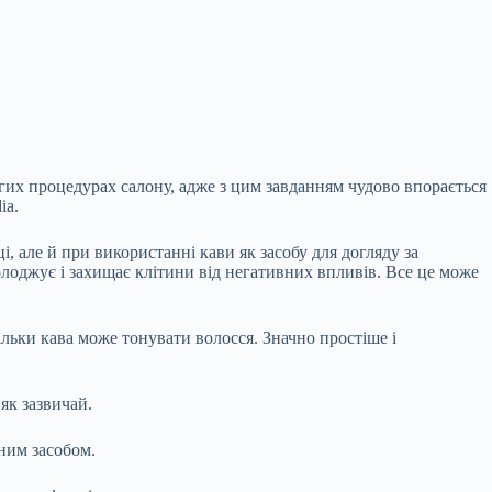
огих процедурах салону, адже з цим завданням чудово впорається
ia.
і, але й при використанні кави як засобу для догляду за
олоджує і захищає клітини від негативних впливів. Все це може
ільки кава може тонувати волосся. Значно простіше і
як зазвичай.
ним засобом.