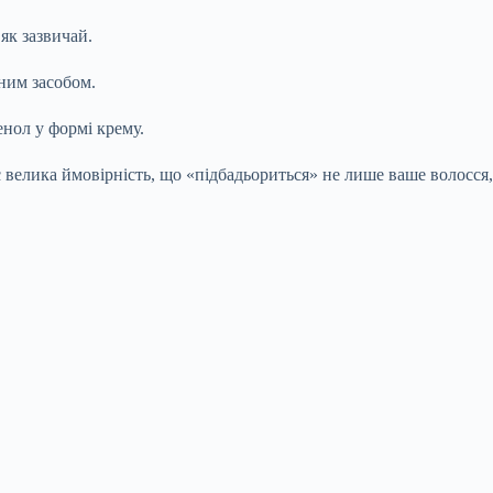
як зазвичай.
ним засобом.
енол у формі крему.
є велика ймовірність, що «підбадьориться» не лише ваше волосся,