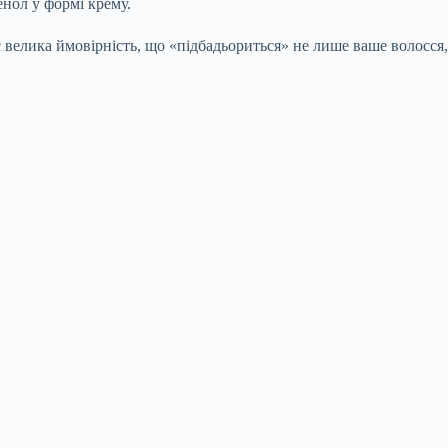
енол у формі крему.
є велика ймовірність, що «підбадьориться» не лише ваше волосся,