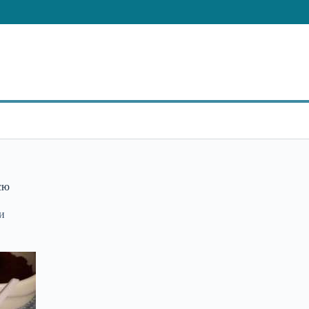
сю
си