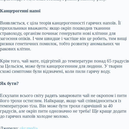
Канцерогенні напої
Виявляється, є ціла теорія канцерогенності гарячих напоїв. Її
прихильники вважають: якщо окріп пошкодив тканини
стравоходу, організм починає генерувати нові клітини для
загоєння опіків. І чим швидше і частіше він це робить, тим вищі
ризики генетичних помилок, тобто розвитку аномальних чи
ракових клітин.
Крім того, чай мате, підігрітий до температури понад 65 градусів
за Цельсієм, може бути канцерогенним для людини. У тварин
схожі симптоми були відзначені, коли пили гарячу воду.
Як бути?
Ескулапи всього світу радять заварювати чай не окропом і пити
його трохи остиглим. Найкраще, якщо чай співвідноситься із
температурою тіла. Він може бути трохи гарячіший за 40
градусів, але окріп пити однозначно не треба! Ще краще додати
до гарячих напоїв холодне молоко.
Джерело:
ukr.media