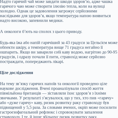
Надто гарячий чай може завдати шкоди здоров’ю, адже чашка
гарячого чаю може створити
ілюзію тепла, коли на вулиці
холодно. Однак це задоволення загрожує серйозними
наслідками для здоров’я, якщо температура напою виявиться
надто високою, запевнили медики.
А онкологи б’ють на сполох з цього приводу.
Будь-яка їжа або напій гарячіший за 43 градуси за Цельсієм може
обпекти шкіру, а температура вище 71 градуса негайно її
ошпарить. Якщо ви заварили собі каву водою, нагрітою до 90-95
градусів, і одразу почали її пити, стравохід може серйозно
постраждати, попереджають лікарі.
Ціле дослідження
На тему зв’язку гарячих напоїв та онкології проведено ціле
наукове дослідження. Вчені проаналізували спосіб життя
півмільйона британців — зіставляли їхнє здоров’я з їхніми
звичками. У результаті з’ясувалося, що у тих, хто пив «гарячу»
або «дуже гарячу» каву, ризик розвитку раку стравоходу був
підвищений у 5,5 раза. За словами вчених, окріп може посилити
гастроезофагеальний рефлюкс і спровокувати запалення
стравоходу. І те, й інше збільшує ризик розвитку раку.