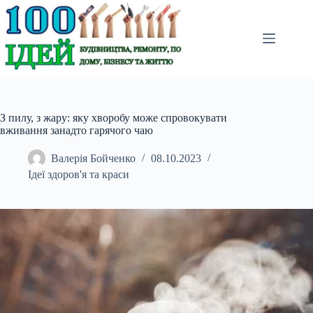
Перейти
до
вмісту
З пилу, з жару: яку хворобу може спровокувати
вживання занадто гарячого чаю
Валерія Бойченко
08.10.2023
Ідеї здоров'я та краси