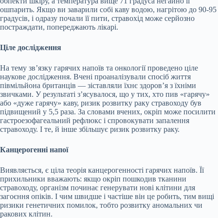
обпекти шкіру, а температура вище 71 градуса негайно її
ошпарить. Якщо ви заварили собі каву водою, нагрітою до 90-95
градусів, і одразу почали її пити, стравохід може серйозно
постраждати, попереджають лікарі.
Ціле дослідження
На тему зв’язку гарячих напоїв та онкології проведено ціле
наукове дослідження. Вчені проаналізували спосіб життя
півмільйона британців — зіставляли їхнє здоров’я з їхніми
звичками. У результаті з’ясувалося, що у тих, хто пив «гарячу»
або «дуже гарячу» каву, ризик розвитку раку стравоходу був
підвищений у 5,5 раза. За словами вчених, окріп може посилити
гастроезофагеальний рефлюкс і спровокувати запалення
стравоходу. І те, й інше збільшує ризик розвитку раку.
Канцерогенні напої
Виявляється, є ціла теорія канцерогенності гарячих напоїв. Її
прихильники вважають: якщо окріп пошкодив тканини
стравоходу, організм починає генерувати нові клітини для
загоєння опіків. І чим швидше і частіше він це робить, тим вищі
ризики генетичних помилок, тобто розвитку аномальних чи
ракових клітин.