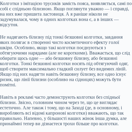
Колготки з імітацією трусиків замість пояса, виявляється, самі по
собі є спідньою білизною. Якщо поглянути уважно — і справді,
на них вже пришита ластовиця. А я раніше ніколи не
задумувалася, чому в одних колготках вона є, а в інших —
відсутня.
Не надягають білизну під тонкі безшовні колготки, завдання
яких полягає в створенні чисто косметичного ефекту голої
шкіри. Особливо, якщо такі колготки поєднуються з
обтягуючими нарядами (але не короткими). Вважається, що слід
обирати щось одне — або безшовну білизну, або безшовні
колготки. Тонкі безшовні колготки носять під обтягуючий одяг,
щоб створити максимально гладкий силует без видимих ліній.
Якщо під них надягти навіть безшовну білизну, все одно існує
ризик, що лінії білизни (особливо на сідницях) можуть бути
помітні.
Навіть в рекламі часто демонструють колготки без спідньої
білизни. Звісно, головним чином через те, що це виглядає
естетично. Але також і тому, що на Заході (де, в основному, і
виробляють всі відомі капронові колготки) вважають, що так
правильно. Напевно, у більшості наших жінок інша думка, але
принаймні тепер ви дізнаєтеся трохи більше про колготки.