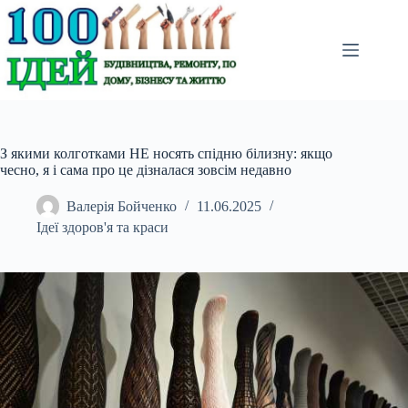
Перейти
до
вмісту
З якими колготками НЕ носять спідню білизну: якщо
чесно, я і сама про це дізналася зовсім недавно
Валерія Бойченко
11.06.2025
Ідеї здоров'я та краси