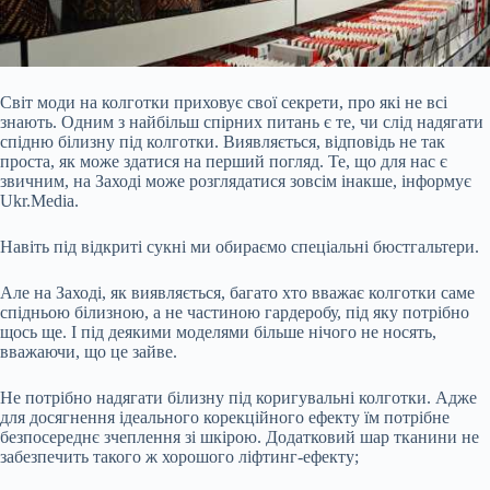
Світ моди на колготки приховує свої секрети, про які не всі
знають. Одним з найбільш спірних питань є те, чи слід надягати
спідню білизну під колготки. Виявляється, відповідь не так
проста, як може здатися на перший погляд. Те, що для нас є
звичним, на Заході може розглядатися зовсім інакше, інформує
Ukr.Media.
Навіть під відкриті сукні ми обираємо спеціальні бюстгальтери.
Але на Заході, як виявляється, багато хто вважає колготки саме
спідньою білизною, а не частиною гардеробу, під яку потрібно
щось ще. І під деякими моделями більше нічого не носять,
вважаючи, що це зайве.
Не потрібно надягати білизну під коригувальні колготки. Адже
для досягнення ідеального корекційного ефекту їм потрібне
безпосереднє зчеплення зі шкірою. Додатковий шар тканини не
забезпечить такого ж хорошого ліфтинг-ефекту;