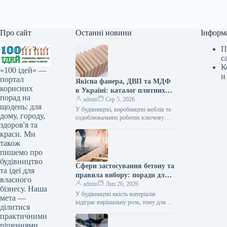
Про сайт
Останні новини
Інформ
П
с
К
«100 ідей» —
и
портал
Якісна фанера, ДВП та МДФ
корисних
в Україні: каталог плитних
порад на
матеріалів від «ВІН-ВУД»
admin
Сер 5, 2026
щодень: для
У будівництві, виробництві меблів та
дому, городу,
оздоблювальних роботах ключову
здоров'я та
роль відіграє вибір якісної деревинної
краси. Ми
сировини. Компанія «ВІН-ВУД» уже
тривалий час займається…
також
пишемо про
будівництво
Сфери застосування бетону та
та ідеї для
правила вибору: поради для
власного
приватного й промислового
admin
Лип 26, 2026
бізнесу. Наша
будівництва
У будівництві якість матеріалів
мета —
відіграє вирішальну роль, тому для
ділитися
зведення надійних об’єктів важливо
практичними
обирати перевірених виробників, таких
рішеннями,
як компанія Промбудцентр,…