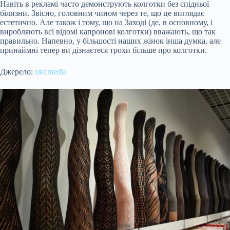
Навіть в рекламі часто демонструють колготки без спідньої
білизни. Звісно, головним чином через те, що це виглядає
естетично. Але також і тому, що на Заході (де, в основному, і
виробляють всі відомі капронові колготки) вважають, що так
правильно. Напевно, у більшості наших жінок інша думка, але
принаймні тепер ви дізнаєтеся трохи більше про колготки.
Джерело:
ukr.media