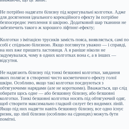
Не потрібно надягати білизну під коригувальні колготки. Адже
для досягнення ідеального корекційного ефекту їм потрібне
безпосереднє зчеплення зі шкірою. Додатковий шар тканини не
забезпечить такого ж хорошого ліфтинг-ефекту;
Колготки з імітацією трусиків замість пояса, виявляється, самі по
собі є спідньою білизною. Якщо поглянути уважно — і справді,
на них вже пришита ластовиця. А я раніше ніколи не
задумувалася, чому в одних колготках вона є, а в інших —
відсутня.
Не надягають білизну під тонкі безшовні колготки, завдання
яких полягає в створенні чисто косметичного ефекту голої
шкіри. Особливо, якщо такі колготки поєднуються з
обтягуючими нарядами (але не короткими). Вважається, що слід
обирати щось одне — або безшовну білизну, або безшовні
колготки. Тонкі безшовні колготки носять під обтягуючий одяг,
щоб створити максимально гладкий силует без видимих ліній.
Якщо під них надягти навіть безшовну білизну, все одно існує
ризик, що лінії білизни (особливо на сідницях) можуть бути
помітні.