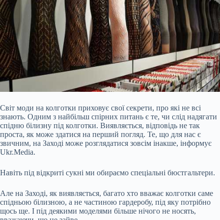
Світ моди на колготки приховує свої секрети, про які не всі
знають. Одним з найбільш спірних питань є те, чи слід надягати
спідню білизну під колготки. Виявляється, відповідь не так
проста, як може здатися на перший погляд. Те, що для нас є
звичним, на Заході може розглядатися зовсім інакше, інформує
Ukr.Media.
Навіть під відкриті сукні ми обираємо спеціальні бюстгальтери.
Але на Заході, як виявляється, багато хто вважає колготки саме
спідньою білизною, а не частиною гардеробу, під яку потрібно
щось ще. І під деякими моделями більше нічого не носять,
вважаючи, що це зайве.