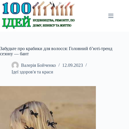
Перейти
до
вмісту
Забудьте про крабики для волосся: Головний б’юті-тренд
сезону — бант
Валерія Бойченко
12.09.2023
Ідеї здоров'я та краси