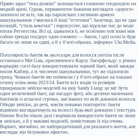
Прямо зараз “тиха розкіш” залишається головною тенденцією на
модній арені. Однак, перманентне бажання виглядати «дорого»
захопило не всіх, так що паралельно з великою армією
шанувальників з’явилися й інші “естетики”: балеткор, що не здає
позицій, “стиль кокетки” і regencycore, що відсилає нас до моди
епохи Регентства. Всі ці, здавалося б, не особливо пов’язані між
собою тренди поєднує один елемент — банти, і цієї осені їх буде
багато не лише на одязі, а й у б’юті-образах, інформує Ukr.Media.
Популярність бантів як аксесуари для волосся злетіла після
останнього Met Gala, присвяченого Карлу Лагерфельду: у різних
варіаціях гості балу використовували чорний бант, який завжди
носив Кайзер, а їх численні шанувальники, тут же підхопили
тренд. Чимало бантів ми побачили і у б’юті-образах на показах
сезону осінь-зима 2023/24. Банти всіх видів та розмірів
прикрашали зачіски моделей на шоу Sandy Liang: це міг бути
один величезний бант, що нагадує фату, або десятки маленьких
бантиків із атласної стрічки, зав’язаних по всій довжині волосся.
Обидві зачіски, до речі, зовсім неважко повторити: банти
відмінно виглядатимуть на волоссі будь-якої довжини і текстури.
Simone Rocha пішли далі і вирішили використати банти не лише
в зачісках, а й у макіяжі моделей, помістивши їх під очима.
Варіант, звичайно, не найпридатніший для реального життя, але
виглядає він безумовно ефектно.