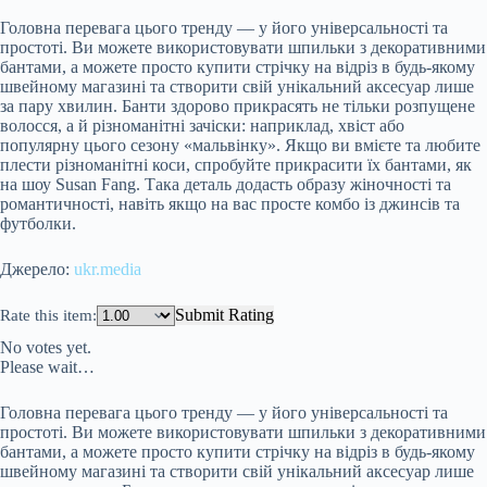
Головна перевага цього тренду — у його універсальності та
простоті. Ви можете використовувати шпильки з декоративними
бантами, а можете просто купити стрічку на відріз в будь-якому
швейному магазині та створити свій унікальний аксесуар лише
за пару хвилин. Банти здорово прикрасять не тільки розпущене
волосся, а й різноманітні зачіски: наприклад, хвіст або
популярну цього сезону «мальвінку». Якщо ви вмієте та любите
плести різноманітні коси, спробуйте прикрасити їх бантами, як
на шоу Susan Fang. Така деталь додасть образу жіночності та
романтичності, навіть якщо на вас просте комбо із джинсів та
футболки.
Джерело:
ukr.media
Submit Rating
Rate this item:
No votes yet.
Please wait…
Головна перевага цього тренду — у його універсальності та
простоті. Ви можете використовувати шпильки з декоративними
бантами, а можете просто купити стрічку на відріз в будь-якому
швейному магазині та створити свій унікальний аксесуар лише