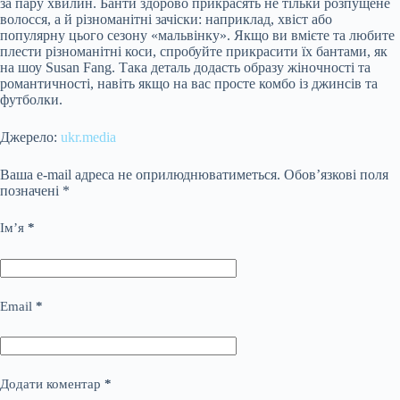
за пару хвилин. Банти здорово прикрасять не тільки розпущене
волосся, а й різноманітні зачіски: наприклад, хвіст або
популярну цього сезону «мальвінку». Якщо ви вмієте та любите
плести різноманітні коси, спробуйте прикрасити їх бантами, як
на шоу Susan Fang. Така деталь додасть образу жіночності та
романтичності, навіть якщо на вас просте комбо із джинсів та
футболки.
Джерело:
ukr.media
Ваша e-mail адреса не оприлюднюватиметься.
Обов’язкові поля
позначені
*
Ім’я
*
Email
*
Додати коментар
*