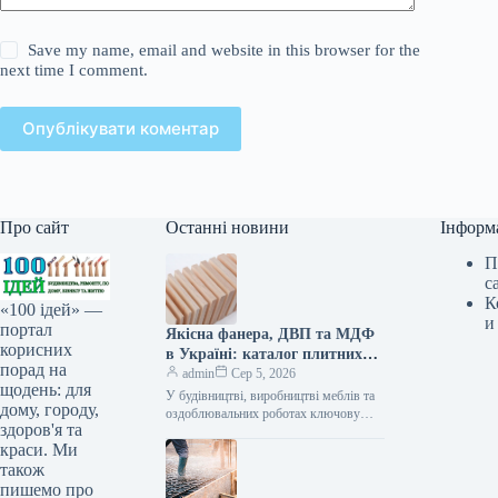
Save my name, email and website in this browser for the
next time I comment.
Опублікувати коментар
Про сайт
Останні новини
Інформ
П
с
К
«100 ідей» —
и
портал
Якісна фанера, ДВП та МДФ
корисних
в Україні: каталог плитних
порад на
матеріалів від «ВІН-ВУД»
admin
Сер 5, 2026
щодень: для
У будівництві, виробництві меблів та
дому, городу,
оздоблювальних роботах ключову
здоров'я та
роль відіграє вибір якісної деревинної
краси. Ми
сировини. Компанія «ВІН-ВУД» уже
тривалий час займається…
також
пишемо про