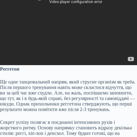
Реггетон
Ще одне танцювальний напрям, який струсне організм як треба.
Після першого тренування навіть може скластися відчуття, що
ви за цей час вже схудли. Але, на жаль, поспішаємо запевнити,
що тут, як і в будь-якій справі, без регулярності та самовіддачі —
нікуди. Однак прихильники реггетона стверджують, що перші
результати можна помітити вже після 2-3 тренувань.
Секрет успіху полягає в поєднанні інтенсивних рухів і
жорсткого ритму. Основу напрямку становить відразу декілька
стилів: реггі, хіп-хоп і денсхол. Тому будьте готові, що на