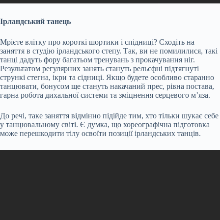
Ірландський танець
Мрієте влітку про короткі шортики і спідниці? Сходіть на
заняття в студію ірландського степу. Так, ви не помилилися, такі
танці дадуть фору багатьом тренувань з прокачування ніг.
Результатом регулярних занять стануть рельєфні підтягнуті
стрункі стегна, ікри та сідниці. Якщо будете особливо старанно
танцювати, бонусом ще стануть накачаний прес, рівна постава,
гарна робота дихальної системи та зміцнення серцевого м’яза.
До речі, таке заняття відмінно підійде тим, хто тільки шукає себе
у танцювальному світі. Є думка, що хореографічна підготовка
може перешкодити тілу освоїти позиції ірландських танців.