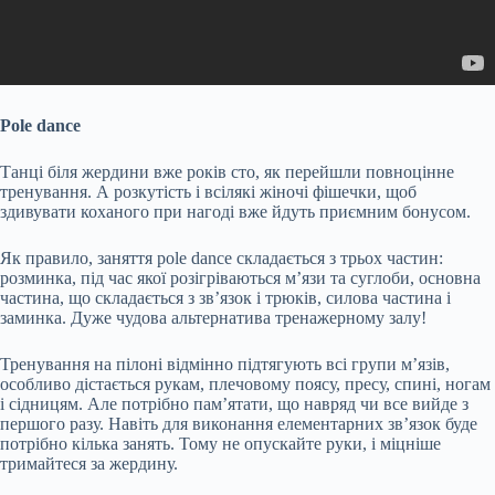
Pole dance
Танці біля жердини вже років сто, як перейшли повноцінне
тренування. А розкутість і всілякі жіночі фішечки, щоб
здивувати коханого при нагоді вже йдуть приємним бонусом.
Як правило, заняття pole dance складається з трьох частин:
розминка, під час якої розігріваються м’язи та суглоби, основна
частина, що складається з зв’язок і трюків, силова частина і
заминка. Дуже чудова альтернатива тренажерному залу!
Тренування на пілоні відмінно підтягують всі групи м’язів,
особливо дістається рукам, плечовому поясу, пресу, спині, ногам
і сідницям. Але потрібно пам’ятати, що навряд чи все вийде з
першого разу. Навіть для виконання елементарних зв’язок буде
потрібно кілька занять. Тому не опускайте руки, і міцніше
тримайтеся за жердину.