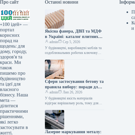
Про сайт
Останні новини
Інформ
П
с
К
«100 ідей» —
и
портал
Якісна фанера, ДВП та МДФ
корисних
в Україні: каталог плитних
порад на
матеріалів від «ВІН-ВУД»
admin
Сер 5, 2026
щодень: для
У будівництві, виробництві меблів та
дому, городу,
оздоблювальних роботах ключову
здоров'я та
роль відіграє вибір якісної деревинної
краси. Ми
сировини. Компанія «ВІН-ВУД» уже
тривалий час займається…
також
пишемо про
будівництво
Сфери застосування бетону та
та ідеї для
правила вибору: поради для
власного
приватного й промислового
admin
Лип 26, 2026
бізнесу. Наша
будівництва
У будівництві якість матеріалів
мета —
відіграє вирішальну роль, тому для
ділитися
зведення надійних об’єктів важливо
практичними
обирати перевірених виробників, таких
рішеннями,
як компанія Промбудцентр,…
які легко
застосувати в
Лазерне маркування металу:
житті.