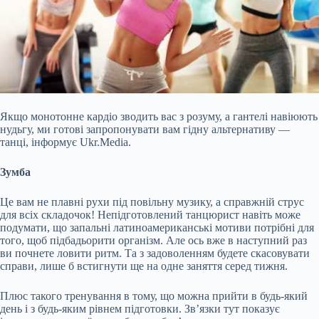
Якщо монотонне кардіо зводить вас з розуму, а гантелі навіюють
нудьгу, ми готові запропонувати вам гідну альтернативу —
танці, інформує Ukr.Media.
Зумба
Це вам не плавні рухи під повільну музику, а справжній струс
для всіх складочок! Непідготовлений танцюрист
навіть може
подумати, що запальні латиноамериканські мотиви потрібні для
того, щоб підбадьорити організм. Але ось вже в наступний раз
ви почнете ловити ритм. Та з задоволенням будете скасовувати
справи, лише б встигнути ще на одне заняття серед тижня.
Плюс такого тренування в тому, що можна прийти в будь-який
день і з будь-яким рівнем підготовки. Зв’язки тут показує