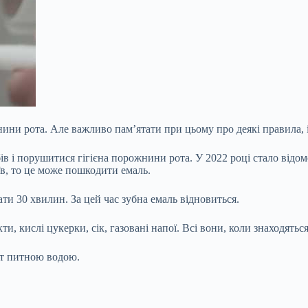
нини рота. Але важливо пам’ятати при цьому про деякі правила, 
бів і порушитися гігієна порожнини рота. У 2022 році стало від
їв, то це може пошкодити емаль.
ати 30
хвилин. За цей час зубна емаль відновиться.
, кислі цукерки, сік, газовані напої. Всі вони, коли знаходяться
от питною водою.