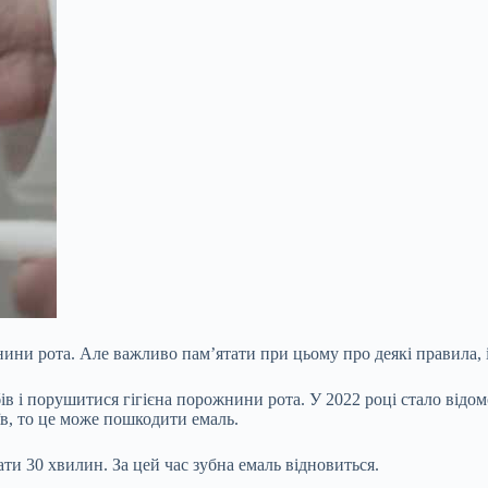
нини рота. Але важливо пам’ятати при цьому про деякі правила, 
бів і порушитися гігієна порожнини рота. У 2022 році стало від
їв, то це може пошкодити емаль.
ати 30
хвилин. За цей час зубна емаль відновиться.