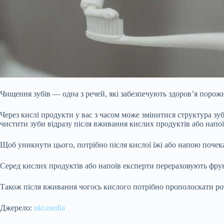
Чищення зубів — одна з речей, які забезпечують здоров’я порож
Через кислі продукти у вас з часом може змінитися структура зу
чистити зуби відразу після вживання кислих продуктів або напо
Щоб уникнути цього, потрібно після кислої їжі або напою почек
Серед кислих продуктів або напоїв експерти перераховують фрукти
Також після вживання чогось кислого потрібно прополоскати р
Джерело:
ukr.media