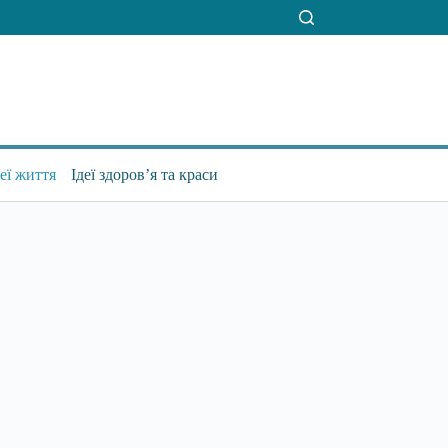
деї життя
Ідеї здоров’я та краси