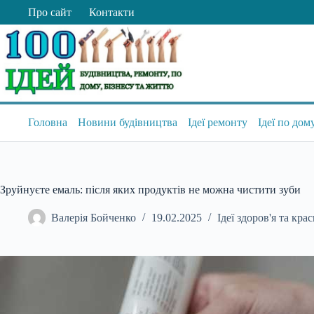
Перейти
Про сайт
Контакти
до
вмісту
Головна
Новини будівництва
Ідеї ремонту
Ідеї по дом
Зруйнуєте емаль: після яких продуктів не можна чистити зуби
Валерія Бойченко
19.02.2025
Ідеї здоров'я та кра