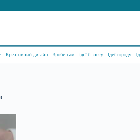
у
Креативний дизайн
Зроби сам
Ідеї бізнесу
Ідеї городу
І
си