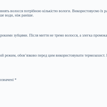
внять волосся потрібною кількістю вологи.
Використовуємо їх ра
ьше води, ніж раніше.
рокими зубцями. Після миття не тремо волосся, а злегка промока
й режим, обов’язково перед цим використовувати термозахист. 
позначені
*