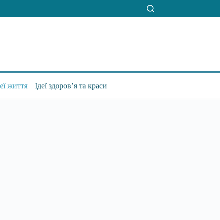
деї життя
Ідеї здоров’я та краси