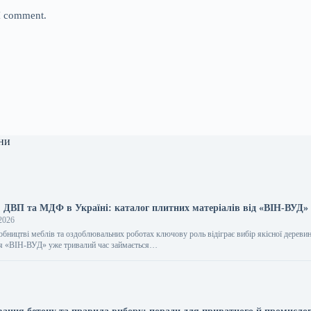
 I comment.
ни
, ДВП та МДФ в Україні: каталог плитних матеріалів від «ВІН-ВУД»
2026
обництві меблів та оздоблювальних роботах ключову роль відіграє вибір якісної дереви
ія «ВІН-ВУД» уже тривалий час займається…