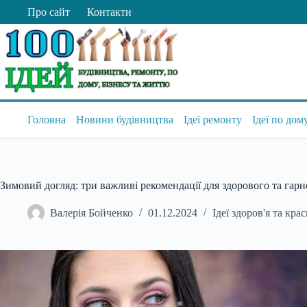
Перейти
Про сайт
Контакти
до
вмісту
Головна
Новини будівництва
Ідеї ремонту
Ідеї по дом
Зимовий догляд: три важливі рекомендації для здорового та гарн
Валерія Бойченко
01.12.2024
Ідеї здоров'я та кра