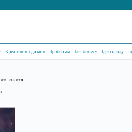
у
Креативний дизайн
Зроби сам
Ідеї бізнесу
Ідеї городу
І
ого волосся
си