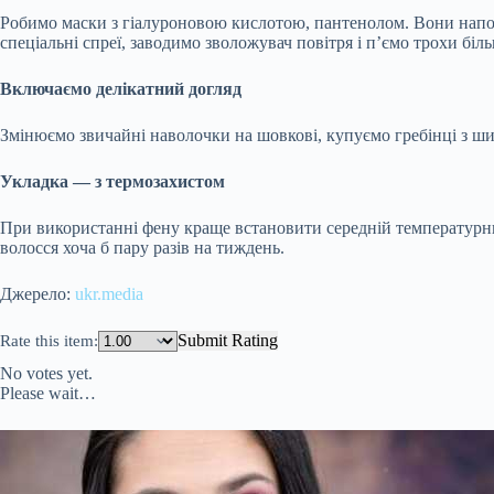
Робимо маски з гіалуроновою кислотою, пантенолом. Вони напо
спеціальні спреї, заводимо зволожувач повітря і п’ємо трохи біл
Включаємо делікатний догляд
Змінюємо звичайні наволочки на шовкові, купуємо гребінці з ши
Укладка — з термозахистом
При використанні фену краще встановити середній температурни
волосся хоча б пару разів на тиждень.
Джерело:
ukr.media
Submit Rating
Rate this item:
No votes yet.
Please wait…