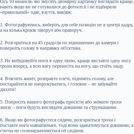
Ось 10 нюансів, які змусять двомірну картинку виглядати краще,
навіть якщо ви не готувалися до фотосесії і не підбирали
«правильний» одяг, взуття, макіяж:
1. Фотографуючись, виберіть для себе позицію не в центрі кадру,
а на кілька кроків ліворуч або праворуч.
2. Розгорніться на 45 градусів по відношенню до камери і
поверніть голову в напрямку об'єктива.
3. Не вибудовуйте ноги в одну лінію, краще виставте одну ногу
трохи вперед, а всю вагу перенесіть на ногу, що стоїть ззаду.
4. Втягніть живіт, розправте плечі, підніміть голову, але
постарайтеся не напружуватись, і головне – не забувайте
дихати!
5. Попросіть вашого фотографа присісти або знімати трохи
знизу – ноги будуть виглядати довшими та стрункішими.
6. Якщо ви фотографуєтеся сидячи, розгорніться трохи і
поставте ноги навшпиньки, тоді вони здаватимуться довшими, а
стегна не сплющуватимуться об сидіння.