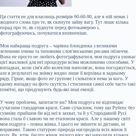
Ця стаття не для власниць розмірів 90-60-90, але в ній немає і
жодного слова про те, як скинути зайву вагу. Тут лише кілька
порад про те, як схуднути перед фотокамерою і,
фотографуючись, почуватися впевненіше.
Моя найкраща подруга – чарівна блондинка з великими
зеленими очима та типовими слов'янськими рисами обличчя.
Вона не просто не любить фотографуватися, моя подруга уникає
цієї жахливої для неї процедури всіма можливими способами. У
випадках, коли сім'я або колектив наполягає, вона
погоджується,
але в результаті на знімку видно лише її верхівка в задньому
ряду. Гірше, якщо фото не групове і сховатися нема за кого. У
цьому випадку на фото скутість і стиснення самої себе часто такі
помітні, що придушують будь-які інші емоції.
У чому проблема, запитаєте ви? Моя подруга не відповідає
сучасним стандартам краси. Саме сучасним, тому що Рубенс без
сумніву прийшов би від неї в захват, та й у Стародавній Русі
вона стала б славою чи не еталоном краси. Але у нашому світі
моя подруга – повна жінка. І цього не змінити ні дієтами, ні
вправами. Такою статурою природа нагородила всіх жінок її
роду. Як, втім, багато жінок зрілого віку, які народили кількох