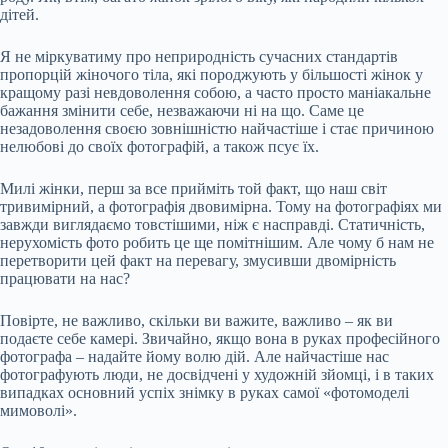
дітей.
Я не міркуватиму про неприродність сучасних стандартів
пропорцій жіночого тіла, які породжують у більшості жінок у
кращому разі невдоволення собою, а часто просто маніакальне
бажання змінити себе, незважаючи ні на що. Саме це
незадоволення своєю зовнішністю найчастіше і стає причиною
нелюбові до своїх фотографій, а також псує їх.
Милі жінки, перш за все прийміть той факт, що наш світ
тривимірний, а фотографія двовимірна. Тому на фотографіях ми
завжди виглядаємо товстішими, ніж є насправді. Статичність,
нерухомість фото робить це ще помітнішим. Але чому б нам не
перетворити цей факт на перевагу, змусивши двомірність
працювати на нас?
Повірте, не важливо, скільки ви важите, важливо – як ви
подаєте себе камері. Звичайно, якщо вона в руках професійного
фотографа – надайте йому волю дій. Але найчастіше нас
фотографують люди, не досвідчені у художній зйомці, і в таких
випадках основний успіх знімку в руках самої «фотомоделі
мимоволі».