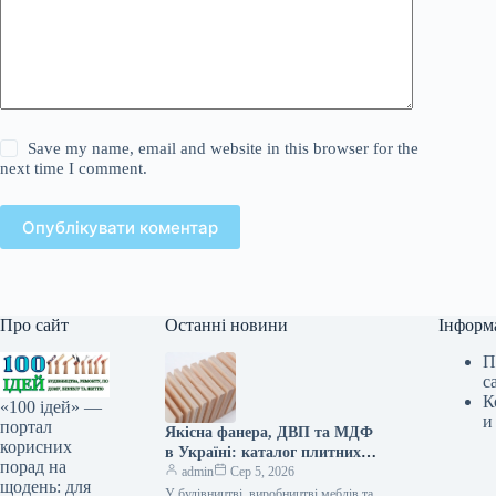
Save my name, email and website in this browser for the
next time I comment.
Опублікувати коментар
Про сайт
Останні новини
Інформ
П
с
К
«100 ідей» —
и
портал
Якісна фанера, ДВП та МДФ
корисних
в Україні: каталог плитних
порад на
матеріалів від «ВІН-ВУД»
admin
Сер 5, 2026
щодень: для
У будівництві, виробництві меблів та