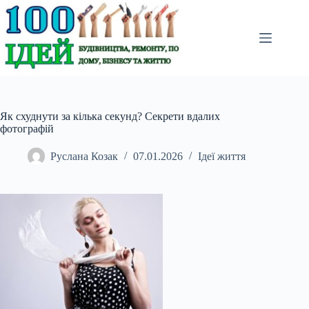
Перейти
до
вмісту
Як схуднути за кілька секунд? Секрети вдалих
фотографій
Руслана Козак
07.01.2026
Ідеї життя