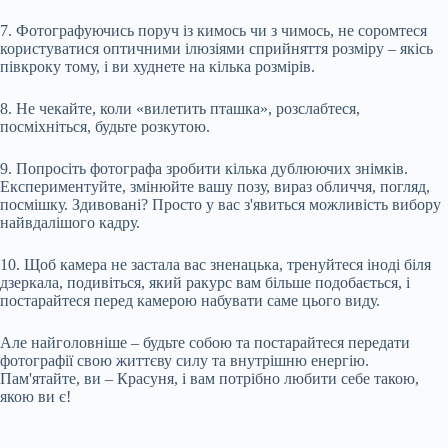
7. Фотографуючись поруч із кимось чи з чимось, не соромтеся
користуватися оптичними ілюзіями сприйняття розміру – якісь
півкроку тому, і ви худнете на кілька розмірів.
8. Не чекайте, коли «вилетить пташка», розслабтеся,
посміхніться, будьте розкутою.
9. Попросіть фотографа зробити кілька дублюючих знімків.
Експериментуйте, змінюйте вашу позу, вираз обличчя, погляд,
посмішку. Здивовані? Просто у вас з'явиться можливість вибору
найвдалішого кадру.
10. Щоб камера не застала вас зненацька, тренуйтеся іноді біля
дзеркала, подивіться, який ракурс вам більше подобається, і
постарайтеся перед камерою набувати саме цього виду.
Але найголовніше – будьте собою та постарайтеся передати
фотографії свою життєву силу та внутрішню енергію.
Пам'ятайте, ви – Красуня, і вам потрібно любити себе такою,
якою ви є!