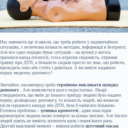
Нас навчають ще зі школи, що треба робити у надзвичайних
ситуаціях, є величезна кількість методик, інформації в Інтернеті.
Але все одно нерідко буває ситуація – на вулиці у когось
трапився напад епілепсії, хтось втратив свідомість, отримав
травму при ДТП, а більшість свідків просто не знає, що робити,
проходить повз або стоїть і дивиться. А ви вмієте надавати
першу медичну допомогу?
Звичайно, насамперед треба
терміново викликати швидку
допомогу
. Але виявляється цього недостатньо. Лікарі
стверджують, що якби до їхнього приїзду людині було надано
першу долікарську допомогу, то кількість людей, які вижили
після серцевого нападу або ДТП, була б набагато більшою.
Головна проблема –
зупинка кровотечі
, адже внаслідок
крововтрати людина може померти за кілька хвилин. Але багато
людей навіть не вміють зупинити кров і перев'язати рану.
Другий важливий момент – вміння робити
штучний масаж