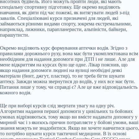
висотних будівель. Його можуть пройти люди, які мають
спеціальну спортивну підготовку. Ще окремо виділяють
навчання, як діяти під час пожежі, як витягувати людей з-під
завалів. Спеціалізовані курси призначені для людей, які
займаються різними видами спорту, зокрема екстремальними,
наприклад, лижники, парапланеристи, альпіністи, байкери,
парашутисти.
Окремо виділяють курс формування аптечки водія. Згідно з
правилами дорожнього руху, вона має бути укомплектована всім
необхідним для надання допомоги при ДТП і не лише. Але для
мене відкриттям на курсах було ще одне. Лікар пояснив, що
якщо надання допомоги людині на вулиці необхідні деякі
матеріали (бинт, джгут, пластир), то не треба бігти шукати
аптеку. Завжди можна звернутися до водіїв, у них все має бути.
Питання лише у тому, чи справді є? Але це вже відповідальність
кожного водія.
Ще при виборі курсів слід звертати увагу на одну річ.
Алгоритми надання першої допомоги у цивільних та бойових
умовах відрізняються, тому якщо ви вмієте надавати допомогу у
мирний час і з якихось причин потрапляєте у бойові умови, ваші
знання можуть не знадобитися. Якщо ви хочете навчитися цього,
то потрібно шукати курси тактичної медицини. В їх основі