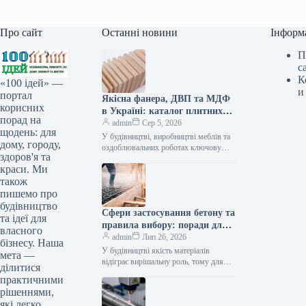
Про сайт
Останні новини
Інформ
П
с
К
«100 ідей» —
и
портал
Якісна фанера, ДВП та МДФ
корисних
в Україні: каталог плитних
порад на
матеріалів від «ВІН-ВУД»
admin
Сер 5, 2026
щодень: для
У будівництві, виробництві меблів та
дому, городу,
оздоблювальних роботах ключову
здоров'я та
роль відіграє вибір якісної деревинної
краси. Ми
сировини. Компанія «ВІН-ВУД» уже
тривалий час займається…
також
пишемо про
будівництво
Сфери застосування бетону та
та ідеї для
правила вибору: поради для
власного
приватного й промислового
admin
Лип 26, 2026
бізнесу. Наша
будівництва
У будівництві якість матеріалів
мета —
відіграє вирішальну роль, тому для
ділитися
зведення надійних об’єктів важливо
практичними
обирати перевірених виробників, таких
рішеннями,
як компанія Промбудцентр,…
які легко