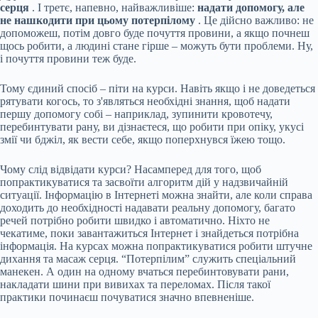
серця
. І третє, напевно, найважливіше:
надати допомогу, але
не нашкодити при цьому потерпілому
. Це дійсно важливо: не
допоможеш, потім довго буде почуття провини, а якщо почнеш
щось робити, а людині стане гірше – можуть бути проблеми. Ну,
і почуття провини теж буде.
Тому єдиний спосіб – піти на курси. Навіть якщо і не доведеться
рятувати когось, то з'являться необхідні знання, щоб надати
першу допомогу собі – наприклад, зупинити кровотечу,
перебинтувати рану, ви дізнаєтеся, що робити при опіку, укусі
змії чи бджіл, як вести себе, якщо поперхнувся їжею тощо.
Чому слід відвідати курси? Насамперед для того, щоб
попрактикуватися та засвоїти алгоритм дій у надзвичайній
ситуації. Інформацію в Інтернеті можна знайти, але коли справа
доходить до необхідності надавати реальну допомогу, багато
речей потрібно робити швидко і автоматично. Ніхто не
чекатиме, поки завантажиться Інтернет і знайдеться потрібна
інформація. На курсах можна попрактикуватися робити штучне
дихання та масаж серця. “Потерпілим” служить спеціальний
манекен. А один на одному вчаться перебинтовувати рани,
накладати шини при вивихах та переломах. Після такої
практики починаєш почуватися значно впевненіше.