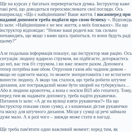
Ще на курсах у багатьох перевертається думка. Інструктор каже
такі речі, що доводиться переосмислювати свої погляди. Ось
наприклад: «Що є найціннішим? Ваше життя. І
насамперед при
наданні допомоги треба подбати про свою безпеку
». Відповідь
із зали: «Найціннішим є не моє життя, а моїх близьких». На що
інструктор відповідає: “Невже ваші родичі вас так сильно
ненавидять, що якщо з вами щось трапиться, то вони будуть раді
цьому?”
Але подальша інформація показує, що інструктор мав рацію. Ось
ситуація: людину вдарило струмом, ви підбігаєте, доторкаєтесь
до неї, вас теж б'є струмом, і ви вже лежите разом. Допомога
тепер потрібна вам обом. Отруєння газом або чадним димом –
якщо не одягнете маску, то можете знепритомніти і не встигнете
винести людину. А якщо так сталося, що треба робити штучне
дихання, але постраждалий може бути хворий на туберкульоз…
Або в людини кровотеча, а вона є носієм ВІЛ або гепатиту. Тому,
перед тим як надавати допомогу, треба надіти рукавички.
Питання із зали: «А де на вулиці взяти рукавички?» На що
інструктор показав свою сумку, а з кишеньки дістав рукавички
та маску для штучного дихання. Місця у сумці ці речі займали
дуже мало. А в разі чого – завжди може стати в нагоді.
Ще треба пам'ятати один важливий момент: перед тим, як