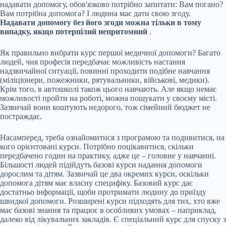
надавати допомогу, обов'язково потрібно запитати: Вам погано?
Вам потрібна допомога? І людина має дати свою згоду.
Надавати допомогу без його згоди можна тільки в тому
випадку, якщо потерпілий непритомний
.
Як правильно вибрати курс першої медичної допомоги? Багато
людей, чия професія передбачає можливість настання
надзвичайної ситуації, повинні проходити подібне навчання
(міліціонери, пожежники, рятувальники, військові, медики).
Крім того, в автошколі також цього навчають. Але якщо немає
можливості пройти на роботі, можна пошукати у своєму місті.
Зазвичай вони коштують недорого, тож сімейний бюджет не
постраждає.
Насамперед, треба ознайомитися з програмою та подивитися, на
кого орієнтовані курси. Потрібно поцікавитися, скільки
передбачено годин на практику, адже це – головне у навчанні.
Більшості людей підійдуть базові курси надання допомоги
дорослим та дітям. Зазвичай це два окремих курси, оскільки
допомога дітям має власну специфіку. Базовий курс дає
достатньо інформації, щоби протримати людину до приїзду
швидкої допомоги. Розширені курси підходять для тих, хто вже
має базові знання та працює в особливих умовах – наприклад,
далеко від лікувальних закладів. Є спеціальний курс для спуску з