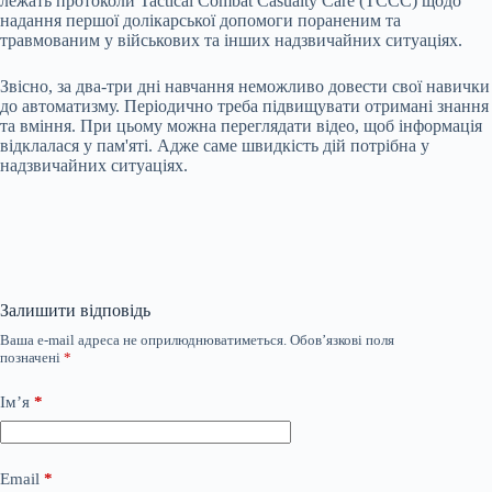
лежать протоколи Tactical Combat Casualty Care (TCCC) щодо
надання першої долікарської допомоги пораненим та
травмованим у військових та інших надзвичайних ситуаціях.
Звісно, за два-три дні навчання неможливо довести свої навички
до автоматизму. Періодично треба підвищувати отримані знання
та вміння. При цьому можна переглядати відео, щоб інформація
відклалася у пам'яті. Адже саме швидкість дій потрібна у
надзвичайних ситуаціях.
Залишити відповідь
Ваша e-mail адреса не оприлюднюватиметься.
Обов’язкові поля
позначені
*
Ім’я
*
Email
*