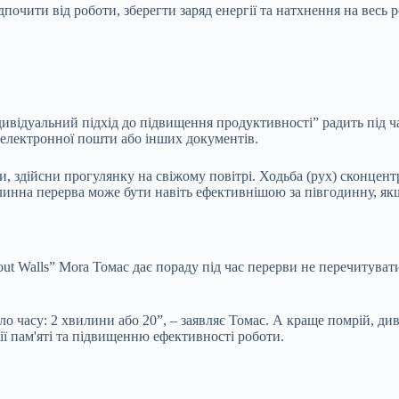
почити від роботи, зберегти заряд енергії та натхнення на весь 
дивідуальний підхід до підвищення продуктивності” радить під ча
 електронної пошти або інших документів.
ми, здійсни прогулянку на свіжому повітрі. Ходьба (рух) сконцен
линна перерва може бути навіть ефективнішою за півгодинну, як
out Walls” Mora Томас дає пораду під час перерви не перечитуват
о часу: 2 хвилини або 20”, – заявляє Томас. А краще помрій, див
ї пам'яті та підвищенню ефективності роботи.