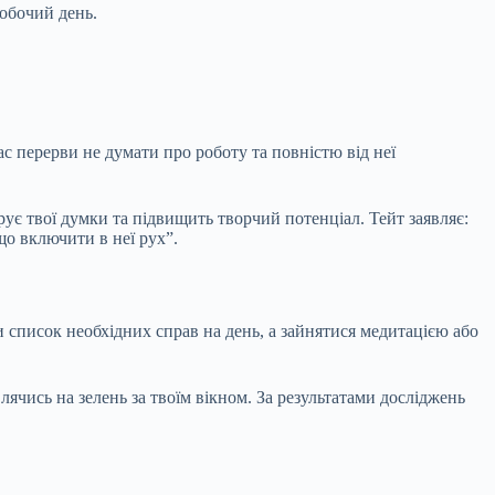
робочий день.
с перерви не думати про роботу та повністю від неї
трує твої думки та підвищить творчий потенціал. Тейт заявляє:
що включити в неї рух”.
и список необхідних справ на день, а зайнятися медитацією або
лячись на зелень за твоїм вікном. За результатами досліджень