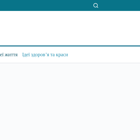
деї життя
Ідеї здоров’я та краси