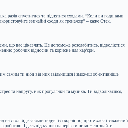
ька разів спуститися та піднятися сходами. “Коли ви годинами
 використовуйте звичайні сходи як тренажер” – каже Стек.
еми, що вас цікавлять. Це допоможе розслабитись, відволіктися
ненню робочих відносин та корисне для кар'єри.
им самим ти ніби від них звільнишся і зможеш об'єктивніше
стрес та напругу, ніж прогулянки та музика. Ти відволікаєшся,
д на столі йде завжди поруч із творчістю, проте хаос і завалений
з роботою. І десь під купою паперів ти не можеш знайти