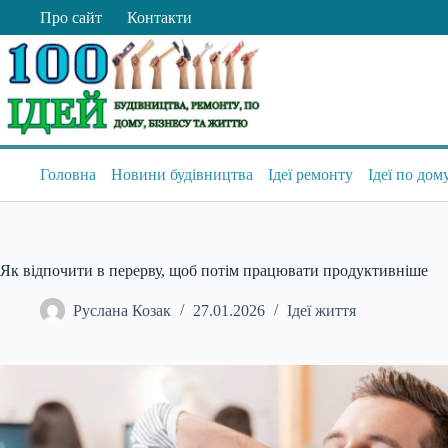
Перейти
Про сайт
Контакти
до
вмісту
Головна
Новини будівництва
Ідеї ремонту
Ідеї по дом
Як відпочити в перерву, щоб потім працювати продуктивніше
Руслана Козак
27.01.2026
Ідеї життя