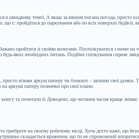
я в швидкому темпі. А якщо за вікном погана погода, просто кіл
го, що є: пройдіться до паркування або по всіх поверхах будівлі,
 бажано пройтися зі своїми колегами. Поспілкуватися з ними на т
з будь-яких необхідних питань. Подібне спілкування сприяє зміц
, просто візьми аркуш паперу чи блокнот – запиши свої думки. Т
и на аркуші паперу позначки про свої плани.
 книгу та почитати її. Доведено, що читання часом краще знімає 
то прибрати на своєму робочому місці. Хоча дехто каже, що безла
утрішньо складається враження, що ти не спроможний впоратися 