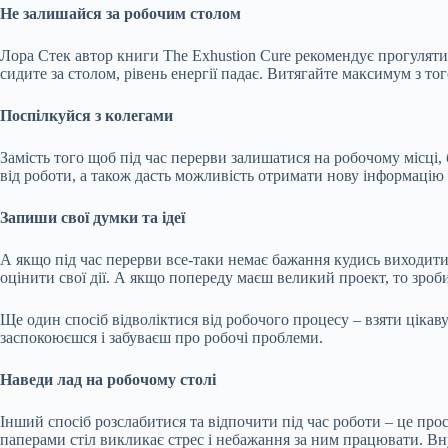
Не залишайся за робочим столом
Лора Стек автор книги The Exhustion Cure рекомендує прогулятис
сидите за столом, рівень енергії падає. Витягайте максимум з то
Поспілкуйся з колегами
Замість того щоб під час перерви залишатися на робочому місці,
від роботи, а також дасть можливість отримати нову інформацію 
Запиши свої думки та ідеї
А якщо під час перерви все-таки немає бажання кудись виходити
оцінити свої дії. А якщо попереду маєш великий проект, то зроб
Ще один спосіб відволіктися від робочого процесу – взяти цікаву
заспокоюєшся і забуваєш про робочі проблеми.
Наведи лад на робочому столі
Інший спосіб розслабитися та відпочити під час роботи – це прос
паперами стіл викликає стрес і небажання за ним працювати. Вн