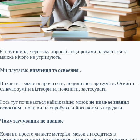
Є плутанина, через яку дорослі люди роками навчаються та
майже нічого не утримують.
Ми плутаємо
вивчення
та
освоєння
.
Вивчити – значить прочитати, подивитися, зрозуміти. Освоїти –
означає зуміти відтворити, пояснити, застосувати.
І ось тут починається найцікавіше: мозок
не вважає знання
освоєним
, поки ви не спробували його комусь передати.
Чому заучування не працює
Коли ви просто читаєте матеріал, мозок знаходиться в
пасивному режимі. Він розпізнає знайомі слова, погоджується з