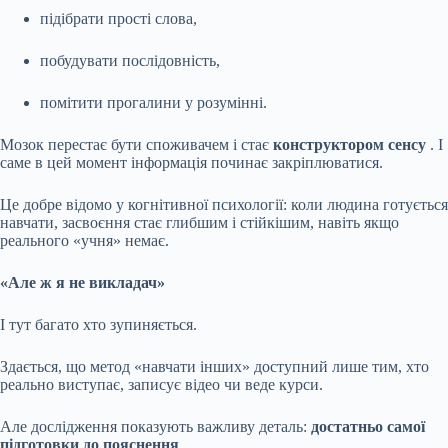
підібрати прості слова,
побудувати послідовність,
помітити прогалини у розумінні.
Мозок перестає бути споживачем і стає
конструктором сенсу
. І
саме в цей момент інформація починає закріплюватися.
Це добре відомо у когнітивної психології: коли людина готується
навчати, засвоєння стає глибшим і стійкішим, навіть якщо
реального «учня» немає.
«Але ж я не викладач»
І тут багато хто зупиняється.
Здається, що метод «навчати інших» доступний лише тим, хто
реально виступає, записує відео чи веде курси.
Але дослідження показують важливу деталь:
достатньо самої
підготовки до пояснення
.