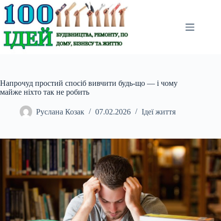
Перейти
до
вмісту
Напрочуд простий спосіб вивчити будь-що — і чому
майже ніхто так не робить
Руслана Козак
07.02.2026
Ідеї життя