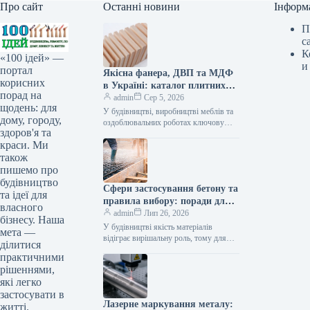
Про сайт
Останні новини
Інформ
П
с
К
«100 ідей» —
и
портал
Якісна фанера, ДВП та МДФ
корисних
в Україні: каталог плитних
порад на
матеріалів від «ВІН-ВУД»
admin
Сер 5, 2026
щодень: для
У будівництві, виробництві меблів та
дому, городу,
оздоблювальних роботах ключову
здоров'я та
роль відіграє вибір якісної деревинної
краси. Ми
сировини. Компанія «ВІН-ВУД» уже
тривалий час займається…
також
пишемо про
будівництво
Сфери застосування бетону та
та ідеї для
правила вибору: поради для
власного
приватного й промислового
admin
Лип 26, 2026
бізнесу. Наша
будівництва
У будівництві якість матеріалів
мета —
відіграє вирішальну роль, тому для
ділитися
зведення надійних об’єктів важливо
практичними
обирати перевірених виробників, таких
рішеннями,
як компанія Промбудцентр,…
які легко
застосувати в
Лазерне маркування металу:
житті.