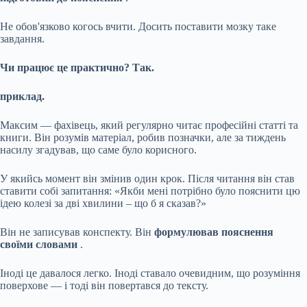
Не обов'язково когось вчити. Досить поставити мозку таке
завдання.
Чи працює це практично? Так.
приклад.
Максим — фахівець, який регулярно читає професійні статті та
книги. Він розумів матеріал, робив позначки, але за тиждень
насилу згадував, що саме було корисного.
У якийсь момент він змінив один крок. Після читання він став
ставити собі запитання: «Якби мені потрібно було пояснити цю
ідею колезі за дві хвилини – що б я сказав?»
Він не записував конспекту. Він
формулював пояснення
своїми словами
.
Іноді це давалося легко. Іноді ставало очевидним, що розуміння
поверхове — і тоді він повертався до тексту.