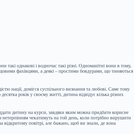
ни такі однакові і водночас такі різні. Одноманітні вони в тому,
ь чудовими фахівцями, а деякі – простими бовдурами, що тиняються
дістю нації, домігся суспільного визнання та любові. Саме тому
десятка років у своєму житті, дитина відвідує кілька різних
ддати дитину на курси, завдяки яким можна придбати корисне
і з нетерпінням чекатимуть на той день, коли потрібно вирушити
а відкритому повітрі, але бажано, щоб ви знали, де вона