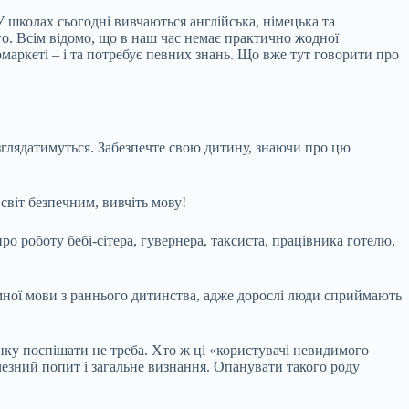
 школах сьогодні вивчаються англійська, німецька та
го. Всім відомо, що в наш час немає практично жодної
маркеті – і та потребує певних знань. Що вже тут говорити про
зглядатимуться. Забезпечте свою дитину, знаючи про цю
світ безпечним, вивчіть мову!
о роботу бебі-сітера, гувернера, таксиста, працівника готелю,
емної мови з раннього дитинства, адже дорослі люди сприймають
анку поспішати не треба. Хто ж ці «користувачі невидимого
чезний попит і загальне визнання. Опанувати такого роду