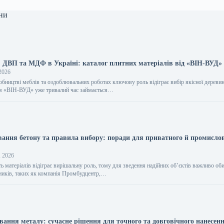
ни
, ДВП та МДФ в Україні: каталог плитних матеріалів від «ВІН-ВУД»
2026
обництві меблів та оздоблювальних роботах ключову роль відіграє вибір якісної дереви
ія «ВІН-ВУД» уже тривалий час займається…
вання бетону та правила вибору: поради для приватного й промисло
, 2026
ть матеріалів відіграє вирішальну роль, тому для зведення надійних об’єктів важливо об
ників, таких як компанія Промбудцентр,…
вання металу: сучасне рішення для точного та довговічного нанесен