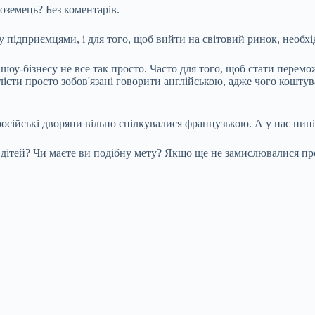
ноземець? Без коментарів.
 підприємцями, і для того, щоб вийти на світовий ринок, необхід
і шоу-бізнесу не все так просто. Часто для того, щоб стати пер
олісти просто зобов'язані говорити англійською, адже чого кошту
осійські дворяни вільно спілкувалися французькою. А у нас нині 
х дітей? Чи маєте ви подібну мету? Якщо ще не замислювалися про