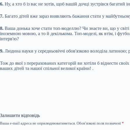
6.
Ну, а хто б із вас не хотів, щоб вашій дочці зустрівся багатий і
7.
Багато дітей вже зараз виявляють бажання стати у майбутньому
8.
Ваша донька хоче стати топ-моделлю? Чи знаєте ви, що у світ
іноземною мовою, а то й декількома. Топ-моделі, як втім, і футб
інтерв'ю?
9.
Людина науки у середньовіччі обов'язково володіла латиною; р
Тож до якої з перерахованих категорій ви хотіли б віднести свої
ваших дітей та нашої спільної великої країни! .
Залишити відповідь
Ваша e-mail адреса не оприлюднюватиметься.
Обов’язкові поля позначені
*