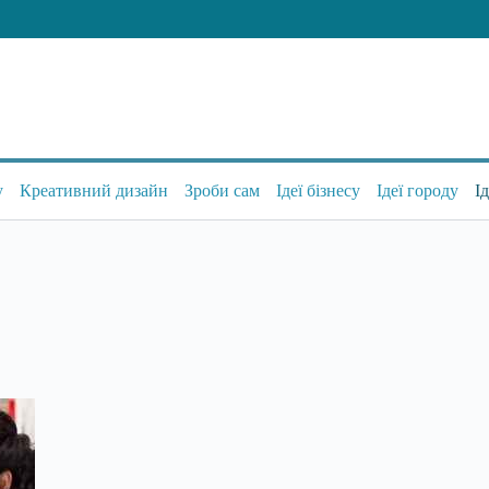
у
Креативний дизайн
Зроби сам
Ідеї бізнесу
Ідеї городу
І