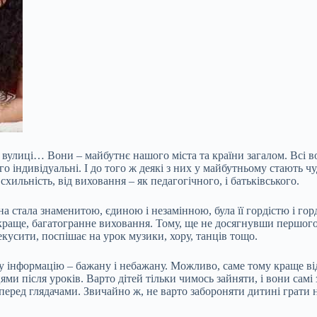
а вулиці… Вони – майбутнє нашого міста та країни загалом. Всі во
ного індивідуальні. І до того ж деякі з них у майбутньому стают
хильність, від виховання – як педагогічного, і
батьківського.
на стала знаменитою, єдиною і незамінною, була її гордістю і гор
йкраще, багатогранне виховання. Тому, ще не досягнувши першого 
екусити, поспішає на урок музики, хору, танців тощо.
 інформацію – бажану і небажану. Можливо, саме тому краще ві
ями після уроків. Варто дітей тільки чимось зайняти, і вони сам
перед глядачами. Звичайно ж, не варто забороняти дитині грати н