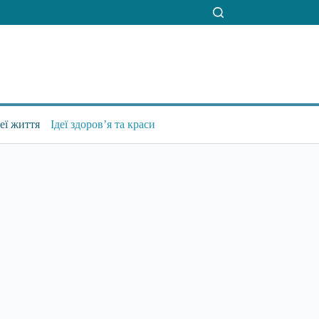
деї життя
Ідеї здоров’я та краси