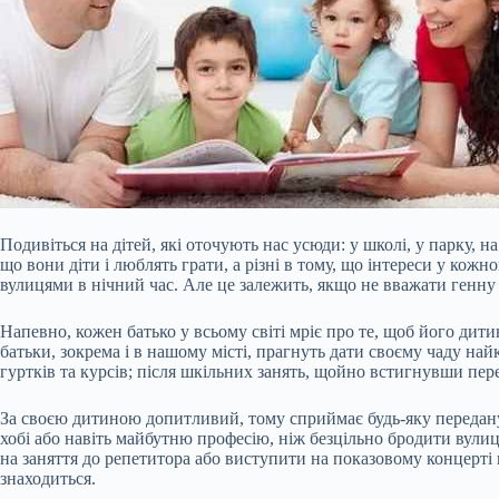
Подивіться на дітей, які оточують нас усюди: у школі, у парку, н
що вони діти і люблять грати, а різні в тому, що інтереси у кож
вулицями в нічний час. Але це залежить, якщо не вважати генну с
Напевно, кожен батько у всьому світі мріє про те, щоб його дити
батьки, зокрема і в нашому місті, прагнуть дати своєму чаду на
гуртків та курсів; після шкільних занять, щойно встигнувши пер
За своєю дитиною допитливий, тому сприймає будь-яку передану
хобі або навіть майбутню професію, ніж безцільно бродити вулиц
на заняття до репетитора або виступити на показовому концерті 
знаходиться.