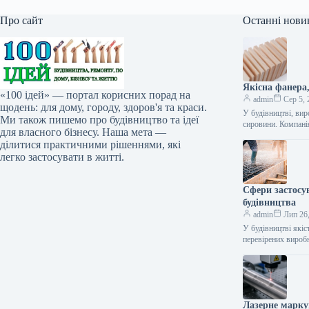
Про сайт
Останні нови
Якісна фанера
«100 ідей» — портал корисних порад на
admin
Сер 5, 
щодень: для дому, городу, здоров'я та краси.
У будівництві, вир
Ми також пишемо про будівництво та ідеї
сировини. Компан
для власного бізнесу. Наша мета —
ділитися практичними рішеннями, які
легко застосувати в житті.
Сфери застосу
будівництва
admin
Лип 26
У будівництві якіс
перевірених вироб
Лазерне марку