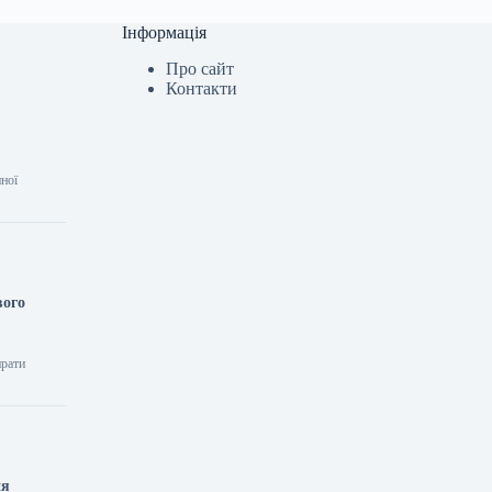
Інформація
Про сайт
Контакти
нної
вого
ирати
ня