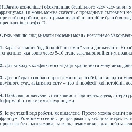
Набагато корисніше і ефективніше безцільного часу часу заняття
французька. Ці мови, можна сказати, є провідними світовими мов
пристойної роботи, для отримання якої не потрібне було б воло
престижніші професії?
Отже, навіщо слід вивчати іноземні мови? Розглянемо максималь
1.
Зараз за знання бодай однієї іноземної мови доплачують. Неза
тенденцію, яка років через 5-10 стане загальноприйнятим прави
2.
Для виходу з конфліктної ситуації краще знати мову, аніж дов
3.
Для поїздки за кордон просто життєво необхідно володіти мовою
круїзного суду, авіатранспорту – про ті професії, які потрібні і 
4.
Найбільш оплачувані спеціальності гіда-перекладача, літерат
інформацію з великими труднощами.
5.
Існує такий вид роботи, як віддалена. Просто можна сидіти вд
фронту»? Розкриємо секрет: це програмісти, веб-дизайнери, теле
професію без знання мови, на жаль, неможливо, адже робота ведет