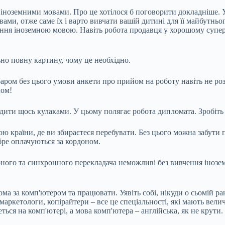
 іноземними мовами. Про це хотілося б поговорити докладніше. У
ами, отже саме їх і варто вивчати вашій дитині для її майбутньо
діння іноземною мовою. Навіть робота продавця у хорошому супер
но повну картину, чому це необхідно.
баром без цього умови анкети про прийом на роботу навіть не ро
лом!
одити щось кулаками. У цьому полягає робота дипломата. Зробіть 
 країни, де ви збираєтеся перебувати. Без цього можна забути пр
добре оплачуються за кордоном.
урного та синхронного перекладача неможливі без вивчення іноз
ома за комп'ютером та працювати. Уявіть собі, нікуди о сьомій р
маркетологи, копірайтери – все це спеціальності, які мають вели
ься на комп'ютері, а мова комп'ютера – англійська, як не крути.