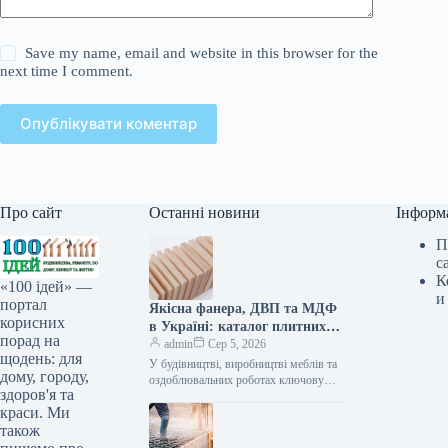
Save my name, email and website in this browser for the
next time I comment.
Опублікувати коментар
Про сайт
Останні новини
Інформ
П
с
К
«100 ідей» —
и
портал
Якісна фанера, ДВП та МДФ
корисних
в Україні: каталог плитних
порад на
матеріалів від «ВІН-ВУД»
admin
Сер 5, 2026
щодень: для
У будівництві, виробництві меблів та
дому, городу,
оздоблювальних роботах ключову
здоров'я та
роль відіграє вибір якісної деревинної
краси. Ми
сировини. Компанія «ВІН-ВУД» уже
тривалий час займається…
також