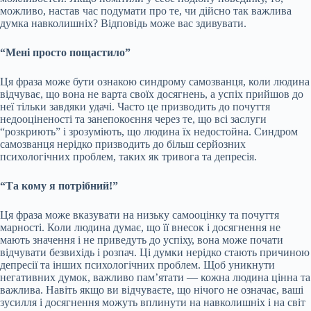
можливо, настав час подумати про те, чи дійсно так важлива
думка навколишніх? Відповідь може вас здивувати.
“Мені просто пощастило”
Ця фраза може бути ознакою синдрому самозванця, коли людина
відчуває, що вона не варта своїх досягнень, а успіх прийшов до
неї тільки завдяки удачі. Часто це призводить до почуття
недооціненості та занепокоєння через те, що всі заслуги
“розкриють” і зрозуміють, що людина їх недостойна. Синдром
самозванця нерідко призводить до більш серйозних
психологічних проблем, таких як тривога та депресія.
“Та кому я потрібний!”
Ця фраза може вказувати на низьку самооцінку та почуття
марності. Коли людина думає, що її внесок і досягнення не
мають значення і не приведуть до успіху, вона може почати
відчувати безвихідь і розпач. Ці думки нерідко стають причиною
депресії та інших психологічних проблем. Щоб уникнути
негативних думок, важливо пам’ятати — кожна людина цінна та
важлива. Навіть якщо ви відчуваєте, що нічого не означає, ваші
зусилля і досягнення можуть вплинути на навколишніх і на світ