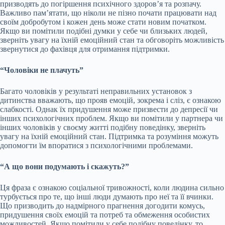
призводять до погіршення психічного здоров’я та розпачу.
Важливо пам’ятати, що ніколи не пізно почати працювати над
своїм добробутом і кожен день може стати новим початком.
Якщо ви помітили подібні думки у себе чи близьких людей,
зверніть увагу на їхній емоційний стан та обговоріть можливість
звернутися до фахівця для отримання підтримки.
“Чоловіки не плачуть”
Багато чоловіків у результаті неправильних установок з
дитинства вважають, що прояв емоцій, зокрема і сліз, є ознакою
слабкості. Однак їх придушення може призвести до депресії чи
інших психологічних проблем. Якщо ви помітили у партнера чи
інших чоловіків у своєму житті подібну поведінку, зверніть
увагу на їхній емоційний стан. Підтримка та розуміння можуть
допомогти їм впоратися з психологічними проблемами.
“А що вони подумають і скажуть?”
Ця фраза є ознакою соціальної тривожності, коли людина сильно
турбується про те, що інші люди думають про неї та її вчинки.
Що призводить до надмірного прагнення догодити комусь,
придушення своїх емоцій та потреб та обмеження особистих
можливостей. Якщо помітили у себе подібну поведінку, то,