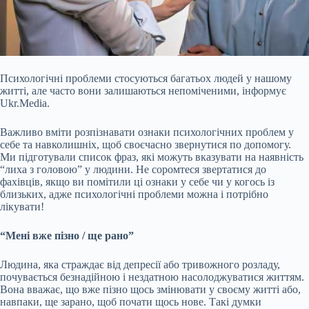
Психологічні проблеми стосуються багатьох людей у нашому
житті, але часто вони залишаються непоміченими, інформує
Ukr.Media.
Важливо вміти розпізнавати ознаки психологічних проблем у
себе та навколишніх, щоб своєчасно звернутися по допомогу.
Ми підготували список фраз,
які можуть вказувати на наявність
“лиха з головою” у людини. Не соромтеся звертатися до
фахівців, якщо ви помітили ці ознаки у себе чи у когось із
близьких, адже психологічні проблеми можна і потрібно
лікувати!
“Мені вже пізно / ще рано”
Людина, яка страждає від депресії або тривожного розладу,
почувається безнадійною і нездатною насолоджуватися життям.
Вона вважає, що вже пізно щось змінювати у своєму житті або,
навпаки, ще зарано, щоб почати щось нове. Такі думки