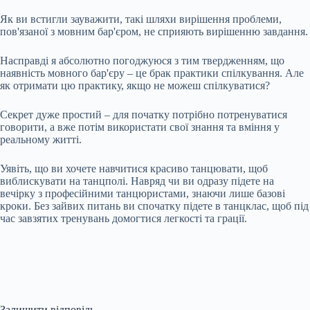
Як ви встигли зауважити, такі шляхи вирішення проблеми,
пов'язаної з мовним бар'єром, не сприяють вирішенню завдання.
Насправді я абсолютно погоджуюся з тим твердженням, що
наявність мовного бар'єру – це брак практики спілкування. Але
як отримати цю практику, якщо не можеш спілкуватися?
Секрет дуже простий – для початку потрібно потренуватися
говорити, а вже потім використати свої знання та вміння у
реальному житті.
Уявіть, що ви хочете навчитися красиво танцювати, щоб
виблискувати на танцполі. Навряд чи ви одразу підете на
вечірку з професійними танцюристами, знаючи лише базові
кроки. Без зайвих питань ви спочатку підете в танцклас, щоб під
час завзятих тренувань домогтися легкості та грації.
Залишити відповідь