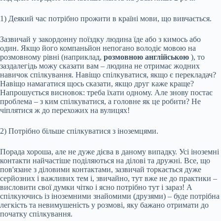
1) Деякий час потрібно прожити в країні мови, що вивчається.
Зазвичай у закордонну поїздку людина їде або з кимось або
один. Якщо його компаньйон непогано володіє мовою на
розмовному рівні (наприклад,
розмовною англійською
), то
заздалегідь можу сказати вам – людина не отримає жодних
навичок спілкування. Навіщо спілкуватися, якщо є перекладач?
Навіщо намагатися щось сказати, якщо друг каже краще?
Напрошується висновок: треба їхати одному. Але знову постає
проблема – з ким спілкуватися, а головне як це робити? Не
чіплятися ж до перехожих на вулицях!
2) Потрібно більше спілкуватися з іноземцями.
Порада хороша, але не дуже дієва в даному випадку. Усі іноземні
контакти найчастіше поділяються на ділові та дружні. Все, що
пов'язане з діловими контактами, зазвичай торкається дуже
серйозних і важливих тем і, звичайно, тут вже не до практики –
висловити свої думки чітко і ясно потрібно тут і зараз! А
спілкуючись із іноземними знайомими (друзями) – буде потрібна
легкість та невимушеність у розмові, яку бажано отримати до
початку спілкування.