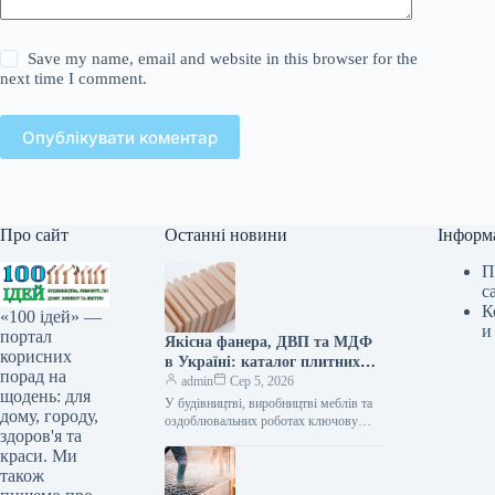
Save my name, email and website in this browser for the
next time I comment.
Опублікувати коментар
Про сайт
Останні новини
Інформ
П
с
К
«100 ідей» —
и
портал
Якісна фанера, ДВП та МДФ
корисних
в Україні: каталог плитних
порад на
матеріалів від «ВІН-ВУД»
admin
Сер 5, 2026
щодень: для
У будівництві, виробництві меблів та
дому, городу,
оздоблювальних роботах ключову
здоров'я та
роль відіграє вибір якісної деревинної
краси. Ми
сировини. Компанія «ВІН-ВУД» уже
тривалий час займається…
також