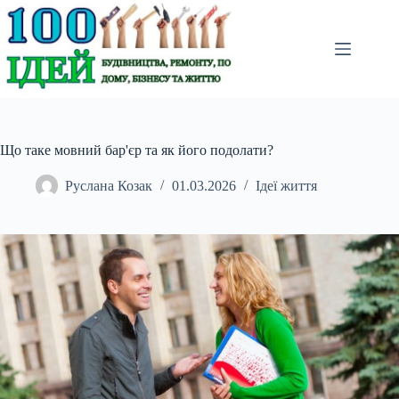
Перейти
до
вмісту
Що таке мовний бар'єр та як його подолати?
Руслана Козак
01.03.2026
Ідеї життя