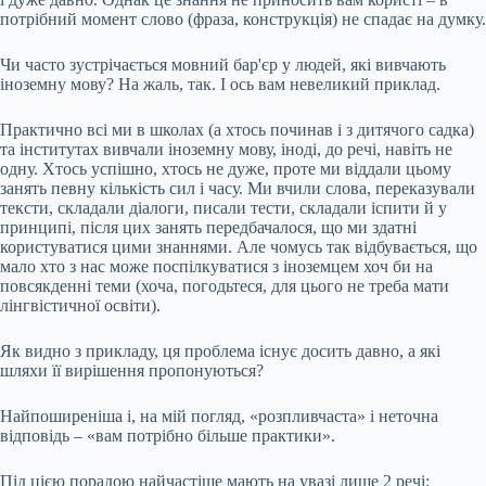
потрібний момент слово (фраза, конструкція) не спадає на думку.
Чи часто зустрічається мовний бар'єр у людей, які вивчають
іноземну мову? На жаль, так. І ось вам невеликий приклад.
Практично всі ми в школах (а хтось починав і з дитячого садка)
та інститутах вивчали іноземну мову, іноді, до речі, навіть не
одну. Хтось успішно, хтось не дуже, проте ми віддали цьому
занять певну кількість сил і часу. Ми вчили слова, переказували
тексти, складали діалоги, писали тести, складали іспити й у
принципі, після цих занять передбачалося, що ми здатні
користуватися цими знаннями. Але чомусь так відбувається, що
мало хто з нас може поспілкуватися з іноземцем хоч би на
повсякденні теми (хоча, погодьтеся, для цього не треба мати
лінгвістичної освіти).
Як видно з прикладу, ця проблема існує досить давно, а які
шляхи її вирішення пропонуються?
Найпоширеніша і, на мій погляд, «розпливчаста» і неточна
відповідь – «вам потрібно більше практики».
Під цією порадою найчастіше мають на увазі лише 2 речі: