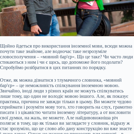
Щойно йдеться про використання іноземної мови, всюди можна
почути таке знайоме, але водночас таке незрозуміле
словосполучення – «мовний бар'єр». Що це таке? Чи часто люди
стикаються з ним і чи є щось, що допоможе його подолати?
Спробуймо розібратися в цих питаннях по порядку.
Отже, як можна дізнатися з тлумачного словника, «мовний
бар'єр» – це неможливість спілкування іноземною мовою.
Звичайно, іноді люди з різних країн не можуть спілкуватись
лише тому, що один не володіє мовою іншого.
Але, як показує
практика, причина не завжди тільки в цьому. Ви можете чудово
сприймати і розуміти мову того, хто говорить на слух, грамотно
писати і з цікавістю читати іноземну літературу, а от висловити
свої думки, на жаль, не можете. Але найдивовижніша річ
полягає в тому, що як тільки ви заглядаєте у словник, відразу ж
стає зрозуміло, що це слово або дану конструкцію ви вже знаєте
і дуже давно. Однак це знання не приносить вам користі – в