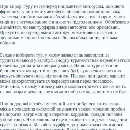
При виборі туру насамперед поцікавтеся автобусом. Більшість
фірмових туристичних автобусів обладнано кондиціонером,
туалетом, кип'ятильником або міні-кухнею, телевізором, мають
сидіння з регульованою спинкою та підголовником. Обов'язково
дізнайтеся, чи має турфірма власні автобуси або орендовані.
Врахуйте, що орендований автобус може виявитися менш
зручними місцями і меншим набором обладнання, ніж вам
обіцяли.
Бажано вибирати тур, у якому заздалегідь закріплені за
туристами місця у автобусі. Іноді у турагентствах передбачається
невелика доплата за найкращі місця. Якщо за туристами не
бронюються конкретні місця в автобусі, суперечки через них
можуть зіпсувати весь відпочинок. Правда, при цьому варіанті
може використовуватися жеребкування перед посадкою.
Звичайно, в цьому випадку місця можна отримати зовсім не ті,
на які розраховували, але взаємних образ між туристами не буде.
При подорожі автобусом точний час прибуття в готелі та до
місць проведення екскурсій визначити важко: можливі пробки
на дорогах, затримки при перетині кордонів, складні погодні
умови тощо. Як правило, все це враховується під час складання
графіка поїздки. Більшість турфірм дотримуються неписаного
правила (деякі навіть закладають його в договір), що після