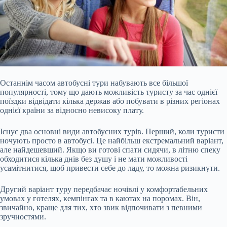
Останнім часом автобусні тури набувають все більшої
популярності, тому що дають можливість туристу за час однієї
поїздки відвідати кілька держав або побувати в різних регіонах
однієї країни за відносно невисоку плату.
Існує два основні види автобусних турів. Перший, коли туристи
ночують просто в автобусі. Це найбільш екстремальний варіант,
але найдешевший. Якщо ви готові спати сидячи, в літню спеку
обходитися кілька днів без душу і не мати можливості
усамітнитися, щоб привести себе до ладу, то
можна ризикнути.
Другий варіант туру передбачає ночівлі у комфортабельних
умовах у готелях, кемпінгах та в каютах на поромах. Він,
звичайно, краще для тих, хто звик відпочивати з певними
зручностями.