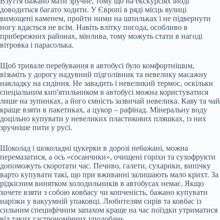
Взуття бажано мати зручне, тому що на екскурсіях іноді
доводиться багато ходити. У Європі в ряді місць вулиці
вимощені каменем, пройти ними на шпильках і не підвернути
ногу вдається не всім. Навіть влітку погода, особливо в
прибережних районах, мінлива, тому можуть стати в нагоді
вітровка і парасолька.
Щоб тривале перебування в автобусі було комфортнішим,
візьміть у дорогу надувний підголівник та невелику масажну
накладку на сидіння. Не завадить і невеликий термос, оскільки
спеціальним кип'ятильником в автобусі можна користуватися
лише на зупинках, а його ємність зазвичай невелика. Каву та чай
краще взяти в пакетиках, а цукор – рафінад. Мінеральну воду
доцільно купувати у невеликих пластикових пляшках, із них
зручніше пити у русі.
Шоколад і шоколадні цукерки в дорозі небажані, можна
перемазатися, а ось «сосанчики», очищені горіхи та сухофрукти
допоможуть скоротати час. Печиво, галети, сухарики, випічку
варто купувати такі, що при вживанні залишають мало крихт. За
рідкісним винятком холодильників в автобусах немає. Якщо
хочете взяти з собою ковбасу чи копченість, бажано купувати
нарізки у вакуумній упаковці. Любителям сирів та ковбас із
сильним специфічним запахом краще на час поїздки утриматися
від таких гастрономічних уподобань.