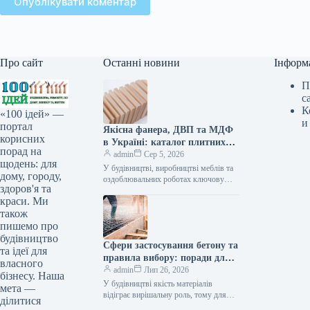
Опублікувати коментар
Про сайт
Останні новини
Інформ
П
с
К
«100 ідей» —
и
портал
Якісна фанера, ДВП та МДФ
корисних
в Україні: каталог плитних
порад на
матеріалів від «ВІН-ВУД»
admin
Сер 5, 2026
щодень: для
У будівництві, виробництві меблів та
дому, городу,
оздоблювальних роботах ключову
здоров'я та
роль відіграє вибір якісної деревинної
краси. Ми
сировини. Компанія «ВІН-ВУД» уже
тривалий час займається…
також
пишемо про
будівництво
Сфери застосування бетону та
та ідеї для
правила вибору: поради для
власного
приватного й промислового
admin
Лип 26, 2026
бізнесу. Наша
будівництва
У будівництві якість матеріалів
мета —
відіграє вирішальну роль, тому для
ділитися
зведення надійних об’єктів важливо