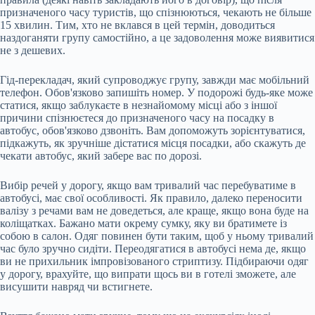
призначеного часу туристів, що спізнюються, чекають не більше
15 хвилин. Тим, хто не вклався в цей термін, доводиться
наздоганяти групу самостійно, а це задоволення може виявитися
не з дешевих.
Гід-перекладач, який супроводжує групу, завжди має мобільний
телефон. Обов'язково запишіть номер. У подорожі будь-яке може
статися, якщо заблукаєте в незнайомому місці або з іншої
причини спізнюєтеся до призначеного часу на посадку в
автобус, обов'язково дзвоніть. Вам допоможуть зорієнтуватися,
підкажуть, як зручніше дістатися місця посадки, або скажуть де
чекати автобус, який забере вас по дорозі.
Вибір речей у дорогу, якщо вам тривалий час перебуватиме в
автобусі, має свої особливості. Як правило, далеко переносити
валізу з речами вам не доведеться, але краще, якщо вона буде на
коліщатках. Бажано мати окрему сумку, яку ви братимете із
собою в салон. Одяг повинен бути таким, щоб у ньому тривалий
час було зручно сидіти. Переодягатися в автобусі нема де, якщо
ви не прихильник імпровізованого стриптизу. Підбираючи одяг
у дорогу, врахуйте, що випрати щось ви в готелі зможете, але
висушити навряд чи встигнете.