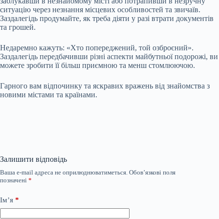
заблукавши в незнайомому місті або потрапивши в незручну
ситуацію через незнання місцевих особливостей та звичаїв.
Заздалегідь продумайте, як треба діяти у разі втрати документів
та грошей.
Недаремно кажуть: «Хто попереджений, той озброєний».
Заздалегідь передбачивши різні аспекти майбутньої подорожі, ви
можете зробити її більш приємною та менш стомлюючою.
Гарного вам відпочинку та яскравих вражень від знайомства з
новими містами та країнами.
Залишити відповідь
Ваша e-mail адреса не оприлюднюватиметься.
Обов’язкові поля
позначені
*
Ім’я
*