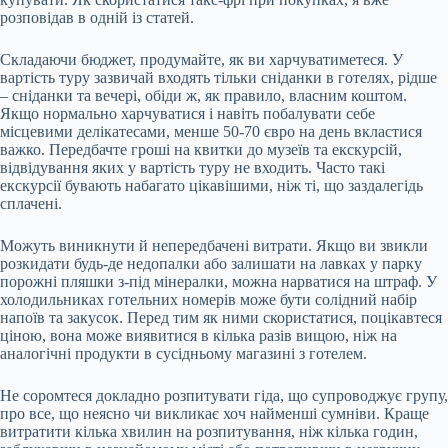
розповідав в одній із статей.
Складаючи бюджет, продумайте, як ви харчуватиметеся. У
вартість туру зазвичай входять тільки сніданки в готелях, рідше
– сніданки та вечері, обіди ж, як правило, власним коштом.
Якщо нормально харчуватися і навіть побалувати себе
місцевими делікатесами, менше 50-70 євро на день вкластися
важко. Передбачте гроші на квитки до музеїв та екскурсій,
відвідування яких у вартість туру не входить. Часто такі
екскурсії бувають набагато цікавішими, ніж ті, що заздалегідь
сплачені.
Можуть виникнути й непередбачені витрати. Якщо ви звикли
розкидати будь-де недопалки або залишати на лавках у парку
порожні пляшки з-під мінералки, можна нарватися на штраф. У
холодильниках готельних номерів може бути солідний набір
напоїв та закусок. Перед тим як ними скористатися, поцікавтеся
ціною, вона може виявитися в кілька разів вищою, ніж на
аналогічні продукти в сусідньому магазині з готелем.
Не соромтеся докладно розпитувати гіда, що супроводжує групу,
про все, що неясно чи викликає хоч найменші сумніви. Краще
витратити кілька хвилин на розпитування, ніж кілька годин,