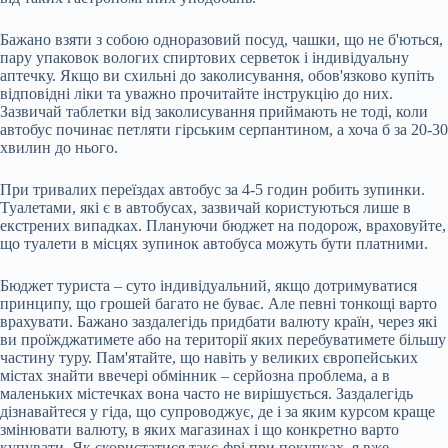
Бажано взяти з собою одноразовий посуд, чашки, що не б'ються,
пару упаковок вологих спиртових серветок і індивідуальну
аптечку. Якщо ви схильні до заколисування, обов'язково купіть
відповідні ліки та уважно прочитайте інструкцію до них.
Зазвичай таблетки від заколисування приймають не тоді, коли
автобус починає петляти гірським серпантином, а хоча б за 20-30
хвилин до нього.
При тривалих переїздах автобус за 4-5 годин робить зупинки.
Туалетами, які є в автобусах, зазвичай користуються лише в
екстрених випадках. Плануючи бюджет на подорож, враховуйте,
що туалети в місцях зупинок автобуса можуть бути платними.
Бюджет туриста – суто індивідуальний, якщо дотримуватися
принципу, що грошей багато не буває. Але певні тонкощі варто
врахувати. Бажано заздалегідь придбати валюту країн, через які
ви проїжджатимете або на території яких перебуватимете більшу
частину туру. Пам'ятайте, що навіть у великих європейських
містах знайти ввечері обмінник – серйозна проблема, а в
маленьких містечках вона часто не вирішується. Заздалегідь
дізнавайтеся у гіда, що супроводжує, де і за яким курсом краще
змінювати валюту, в яких магазинах і що конкретно варто
купувати. Як скористатися такс-фрі при покупках, я вже