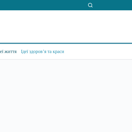
деї життя
Ідеї здоров’я та краси