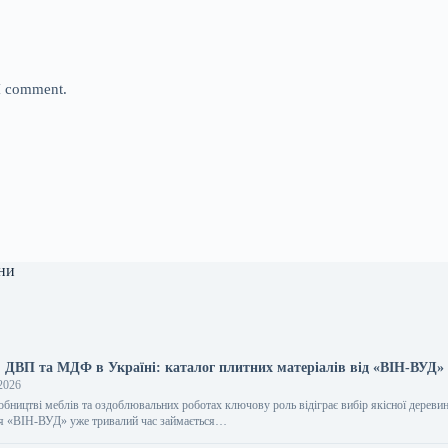
 I comment.
ни
, ДВП та МДФ в Україні: каталог плитних матеріалів від «ВІН-ВУД»
2026
обництві меблів та оздоблювальних роботах ключову роль відіграє вибір якісної дереви
ія «ВІН-ВУД» уже тривалий час займається…