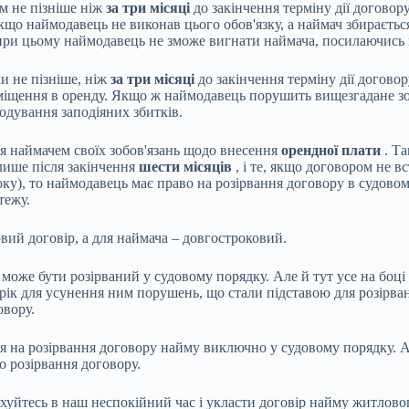
м не пізніше ніж
за три місяці
до закінчення терміну дії договор
кщо наймодавець не виконав цього обов'язку, а наймач збираєтьс
 при цьому наймодавець не зможе вигнати наймача, посилаючись н
и не пізніше, ніж
за три місяці
до закінчення терміну дії договор
міщення в оренду. Якщо ж наймодавець порушить вищезгадане зо
одування заподіяних збитків.
я наймачем своїх зобов'язань щодо внесення
орендної плати
. Та
лише після закінчення
шести місяців
, і те, якщо договором не 
оку), то наймодавець має право на розірвання договору в судово
тежу.
ий договір, а для наймача – довгостроковий.
 може бути розірваний у судовому порядку. Але й тут усе на боці
рік для усунення ним порушень, що стали підставою для розірва
овору.
я на розірвання договору найму виключно у судовому порядку. А 
о розірвання договору.
хуйтесь в наш неспокійний час і укласти договір найму житлово