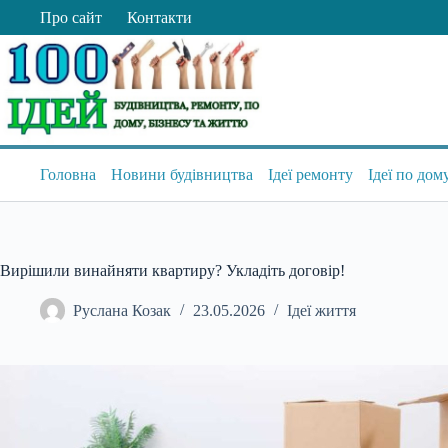
Перейти
Про сайт
Контакти
до
вмісту
Головна
Новини будівництва
Ідеї ремонту
Ідеї по дом
Вирішили винайняти квартиру? Укладіть договір!
Руслана Козак
23.05.2026
Ідеї життя