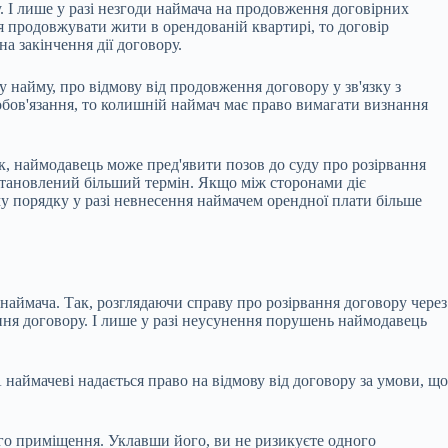
у. І лише у разі незгоди наймача на продовження договірних
я продовжувати жити в орендованій квартирі, то договір
а закінчення дії договору.
у найму, про відмову від продовження договору у зв'язку з
бов'язання, то колишній наймач має право вимагати визнання
к, наймодавець може пред'явити позов до суду про розірвання
встановлений більший термін. Якщо між сторонами діє
му порядку у разі невнесення наймачем орендної плати більше
 наймача. Так, розглядаючи справу про розірвання договору через
ння договору. І лише у разі неусунення порушень наймодавець
наймачеві надається право на відмову від договору за умови, що
го приміщення. Уклавши його, ви не ризикуєте одного