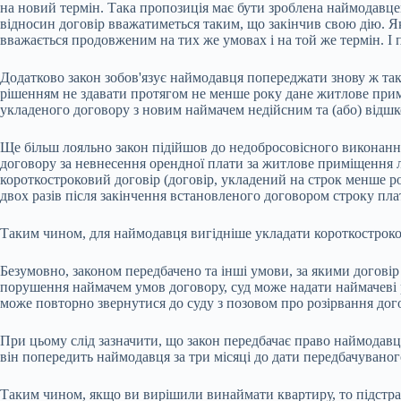
на новий термін. Така пропозиція має бути зроблена наймодавце
відносин договір вважатиметься таким, що закінчив свою дію. Я
вважається продовженим на тих же умовах і на той же термін. І
Додатково закон зобов'язує наймодавця попереджати знову ж так
рішенням не здавати протягом не менше року дане житлове при
укладеного договору з новим наймачем недійсним та (або) відшк
Ще більш лояльно закон підійшов до недобросовісного виконанн
договору за невнесення орендної плати за житлове приміщення 
короткостроковий договір (договір, укладений на строк менше р
двох разів після закінчення встановленого договором строку пла
Таким чином, для наймодавця вигідніше укладати короткостроков
Безумовно, законом передбачено та інші умови, за якими договір
порушення наймачем умов договору, суд може надати наймачеві 
може повторно звернутися до суду з позовом про розірвання дог
При цьому слід зазначити, що закон передбачає право наймодавц
він попередить наймодавця за три місяці до дати передбачуваног
Таким чином, якщо ви вирішили винаймати квартиру, то підстра