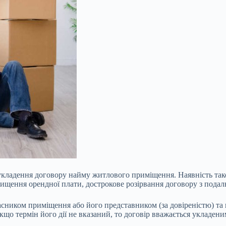
укладення договору найму житлового приміщення. Наявність тако
ищення орендної плати, дострокове розірвання договору з подал
сником приміщення або його представником (за довіреністю) та 
кщо термін його дії не вказаний, то договір вважається укладеним