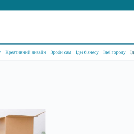
у
Креативний дизайн
Зроби сам
Ідеї бізнесу
Ідеї городу
І