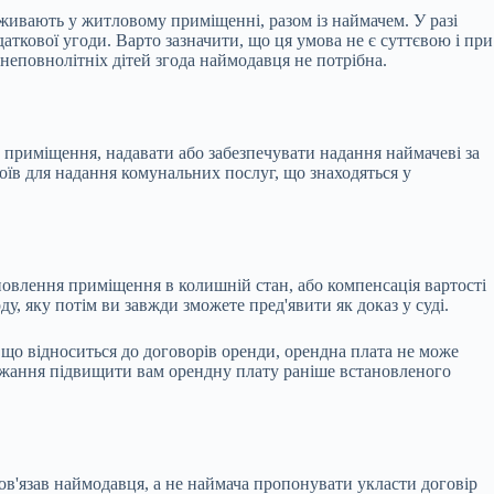
живають у житловому приміщенні, разом із наймачем. У разі
аткової угоди. Варто зазначити, що ця умова не є суттєвою і при
неповнолітніх дітей згода наймодавця не потрібна.
 приміщення, надавати або забезпечувати надання наймачеві за
їв для надання комунальних послуг, що знаходяться у
овлення приміщення в колишній стан, або компенсація вартості
ду, яку потім ви завжди зможете пред'явити як доказ у суді.
 що відноситься до договорів оренди, орендна плата не може
бажання підвищити вам орендну плату раніше встановленого
ов'язав наймодавця, а не наймача пропонувати укласти договір