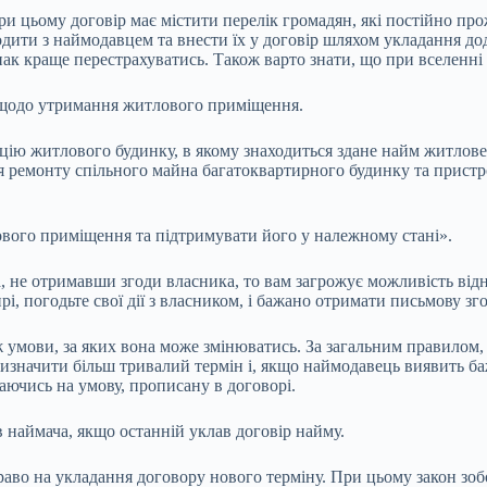
 цьому договір має містити перелік громадян, які постійно про
одити з наймодавцем та внести їх у договір шляхом укладання дод
нак краще перестрахуватись. Також варто знати, що при вселенні 
в щодо утримання житлового приміщення.
цію житлового будинку, в якому знаходиться здане найм житлове
 ремонту спільного майна багатоквартирного будинку та пристро
ового приміщення та підтримувати його у належному стані».
 не отримавши згоди власника, то вам загрожує можливість відн
і, погодьте свої дії з власником, і бажано отримати письмову зго
ж умови, за яких вона може змінюватись. За загальним правилом,
 визначити більш тривалий термін і, якщо наймодавець виявить 
лаючись на умову, прописану в договорі.
 наймача, якщо останній уклав договір найму.
аво на укладання договору нового терміну. При цьому закон зоб