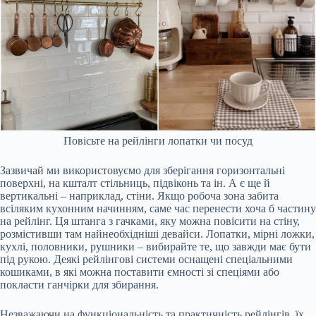
Повісьте на рейлінги лопатки чи посуд
Зазвичай ми використовуємо для зберігання горизонтальні
поверхні, на кшталт стільниць, підвіконь та ін. А є ще й
вертикальні – наприклад, стіни. Якщо робоча зона забита
всіляким кухонним начинням, саме час перенести хоча б частину
на рейлінг. Ця штанга з гачками, яку можна повісити на стіну,
розмістивши там найнеобхідніші девайси. Лопатки, мірні ложки,
кухлі, половники, рушники – вибирайте те, що завжди має бути
під рукою. Деякі рейлінгові системи оснащені спеціальними
кошиками, в які можна поставити ємності зі спеціями або
покласти ганчірки для збирання.
Незважаючи на функціональність та практичність рейлінгів, їх