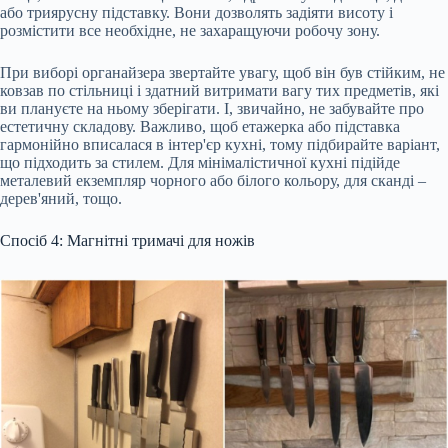
або триярусну підставку. Вони дозволять задіяти висоту і
розмістити все необхідне, не захаращуючи робочу зону.
При виборі органайзера звертайте увагу, щоб він був стійким, не
ковзав по стільниці і здатний витримати вагу тих предметів, які
ви плануєте на ньому зберігати. І, звичайно, не забувайте про
естетичну складову. Важливо, щоб етажерка або підставка
гармонійно вписалася в інтер'єр кухні, тому підбирайте варіант,
що підходить за стилем. Для мінімалістичної кухні підійде
металевий екземпляр чорного або білого кольору, для сканді –
дерев'яний, тощо.
Спосіб 4: Магнітні тримачі для ножів