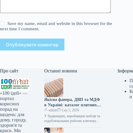
Save my name, email and website in this browser for the
next time I comment.
Опублікувати коментар
Про сайт
Останні новини
Інформ
П
с
К
«100 ідей» —
и
портал
Якісна фанера, ДВП та МДФ
корисних
в Україні: каталог плитних
порад на
матеріалів від «ВІН-ВУД»
admin
Сер 5, 2026
щодень: для
У будівництві, виробництві меблів та
дому, городу,
оздоблювальних роботах ключову
здоров'я та
роль відіграє вибір якісної деревинної
краси. Ми
сировини. Компанія «ВІН-ВУД» уже