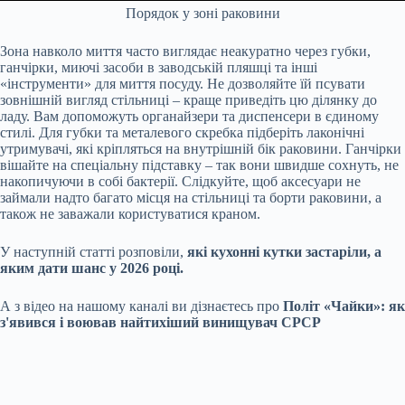
Порядок у зоні раковини
Зона навколо миття часто виглядає неакуратно через губки,
ганчірки, миючі засоби в заводській пляшці та інші
«інструменти» для миття посуду. Не дозволяйте їй псувати
зовнішній вигляд стільниці – краще приведіть цю ділянку до
ладу. Вам допоможуть органайзери та диспенсери в єдиному
стилі. Для губки та металевого скребка підберіть лаконічні
утримувачі, які кріпляться на внутрішній бік раковини. Ганчірки
вішайте на спеціальну підставку – так вони швидше сохнуть, не
накопичуючи в собі бактерії. Слідкуйте, щоб аксесуари не
займали надто багато місця на стільниці та борти раковини, а
також не заважали користуватися краном.
У наступній статті розповіли,
які кухонні кутки застаріли, а
яким дати шанс у 2026 році.
А з відео на нашому каналі ви дізнаєтесь про
Політ «Чайки»: як
з'явився і воював найтихіший винищувач СРСР