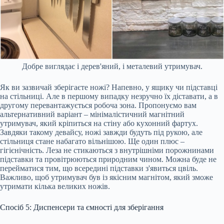
Добре виглядає і дерев'яний, і металевий утримувач.
Як ви зазвичай зберігаєте ножі? Напевно, у ящику чи підставці
на стільниці. Але в першому випадку незручно їх діставати, а в
другому перевантажується робоча зона. Пропонуємо вам
альтернативний варіант – мінімалістичний магнітний
утримувач, який кріпиться на стіну або кухонний фартух.
Завдяки такому девайсу, ножі завжди будуть під рукою, але
стільниця стане набагато вільнішою. Ще один плюс –
гігієнічність. Леза не стикаються з внутрішніми порожнинами
підставки та провітрюються природним чином. Можна буде не
перейматися тим, що всередині підставки з'явиться цвіль.
Важливо, щоб утримувач був із якісним магнітом, який зможе
утримати кілька великих ножів.
Спосіб 5: Диспенсери та ємності для зберігання