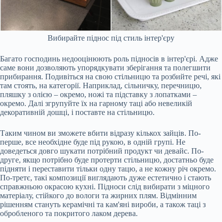
Вибирайте піднос під стиль інтер'єру
Багато господинь недооцінюють роль підносів в інтер'єрі. Адже
саме вони дозволяють упорядкувати зберігання та полегшити
прибирання. Подивіться на свою стільницю та розбийте речі, які
там стоять, на категорії. Наприклад, сільничку, перечницю,
пляшку з олією – окремо, ножі та підставку з лопатками –
окремо. Далі згрупуйте їх на гарному таці або невеликій
декоративній дошці, і поставте на стільницю.
Таким чином ви зможете вбити відразу кількох зайців. По-
перше, все необхідне буде під рукою, в одній групі. Не
доведеться довго шукати потрібний продукт чи девайс. По-
друге, якщо потрібно буде протерти стільницю, достатньо буде
підняти і переставити тільки одну тацю, а не кожну річ окремо.
По-третє, такі композиції виглядають дуже естетично і стають
справжньою окрасою кухні. Підноси слід вибирати з міцного
матеріалу, стійкого до вологи та жирних плям. Відмінним
рішенням стануть керамічні та кам'яні вироби, а також таці з
обробленого та покритого лаком дерева.