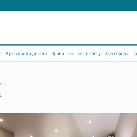
у
Креативний дизайн
Зроби сам
Ідеї бізнесу
Ідеї городу
І
я
а