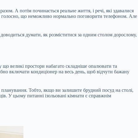
разом. А потім починається реальне життя, і речі, які здавалися
 так голосно, що неможливо нормально поговорити телефоном. Але
 доводиться думати, як розміститися за одним столом дорослому,
му що великі простори набагато складніше опалювати та
ібно включати кондиціонер на весь день, щоб відчути бажану
о планування. Тобто, якщо ви залишите брудний посуд на столі,
ядів. У цьому питанні ізольовані кімнати є справжнім