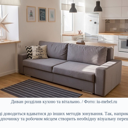
Диван розділив кухню та вітальню. / Фото: iu-mebel.ru
оді доводиться вдаватися до інших методів зонування. Так, напри
ідпочинку та робочим місцем створить необхідну візуальну переш