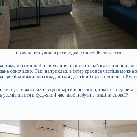
Скляна розсувна перегородка. / Фото: livemaster.ru
, тому що нинішні планування працюють набагато тонше та делі
ань одночасно. Так, наприклад, в інтер'єрах все частіше можна зу
ла, двері-книжки, що складаються до стіни і практично не займаю
ятати, що ви житимете в цій квартирі постійно, тому на перше м
 усамітнитися в будь-який час, щоб побути в тиші та спокої?