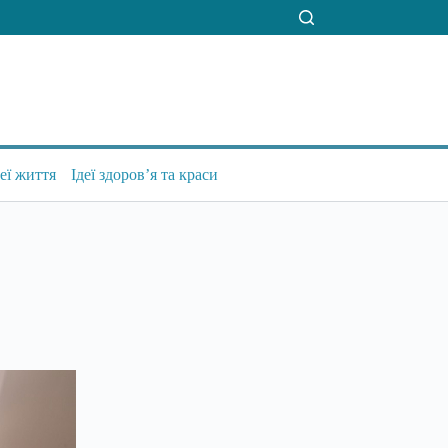
деї життя
Ідеї здоров’я та краси