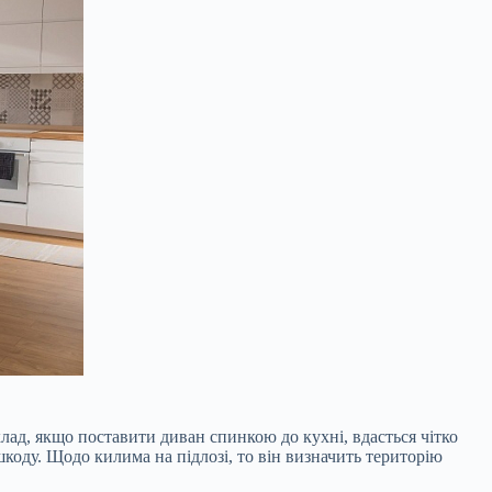
клад, якщо поставити диван спинкою до кухні, вдасться чітко
коду. Щодо килима на підлозі, то він визначить територію