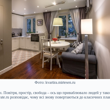
Фото: kvartira.mirtesen.ru
 Повітря, простір, свобода – ось що приваблювало людей у тако
te.ru розповідає, чому всі знову повертаються до класичних пла