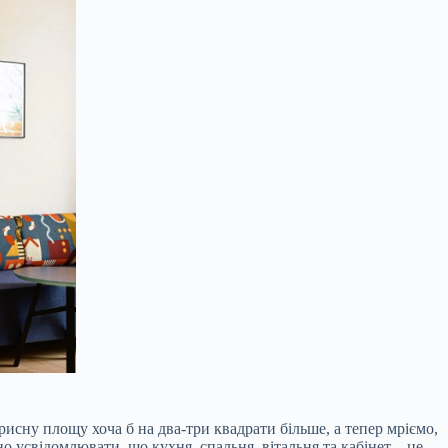
рисну площу хоча б на два-три квадрати більше, а тепер мріємо,
о усвідомлювати, що кухня, спальня, вітальня та кабінет – це