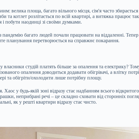
ним: велика площа, багато вільного місця, сім'я часто збирається 
иби та котлет розлітається по всій квартирі, а витяжка працює
 і побути наодинці зі своїми думками.
ез пандемію багато людей почали працювати на віддаленні. Тепер
рите планування перетворюється на справжнє покарання.
у власники студій платять більше за опалення та електрику? То
ованого опалення доводиться додавати обігрівачі, а влітку потр
рі та обігріти/охолодити лише потрібну площу.
. Хаос у будь-якій зоні відразу стає надбанням всього відкритог
іграшки, неприбрані речі – це складно сховати від сторонніх погл
льні, як у решті квартири відразу стає чисто.