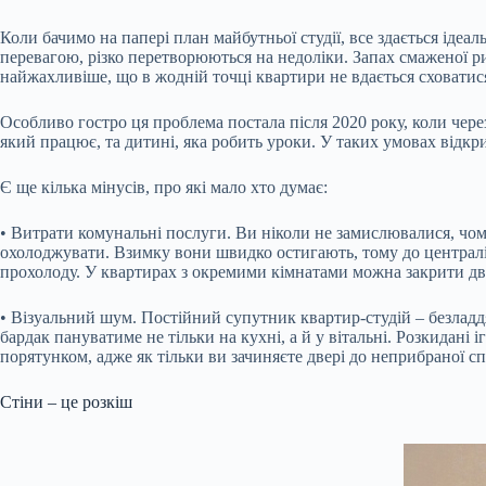
Коли бачимо на папері план майбутньої студії, все здається ідеаль
перевагою, різко перетворюються на недоліки. Запах смаженої р
найжахливіше, що в жодній точці квартири не вдається сховатися
Особливо гостро ця проблема постала після 2020 року, коли чер
який працює, та дитині, яка робить уроки. У таких умовах відк
Є ще кілька мінусів, про які мало хто думає:
• Витрати комунальні послуги. Ви ніколи не замислювалися, чом
охолоджувати. Взимку вони швидко остигають, тому до централіз
прохолоду. У квартирах з окремими кімнатами можна закрити две
• Візуальний шум. Постійний супутник квартир-студій – безладдя
бардак пануватиме не тільки на кухні, а й у вітальні. Розкидані 
порятунком, адже як тільки ви зачиняєте двері до неприбраної спа
Стіни – це розкіш