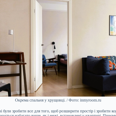
Окрема спальня у хрущовці. / Фото: inmyroom.ru
 були зробити все для того, щоб розширити простір і зробити ко
нується набагато вище, як і межі, встановлені у квартирі. Приємн