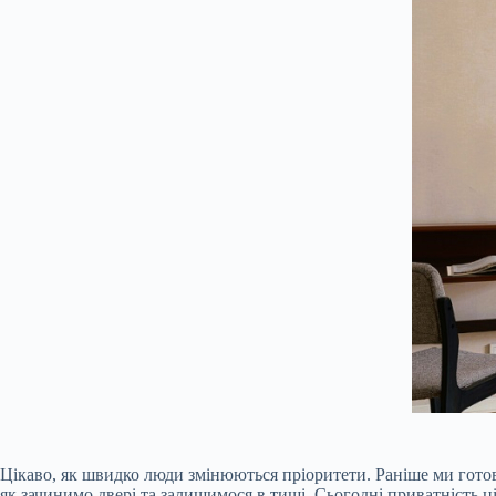
Цікаво, як швидко люди змінюються пріоритети. Раніше ми готові
як зачинимо двері та залишимося в тиші. Сьогодні приватність ці