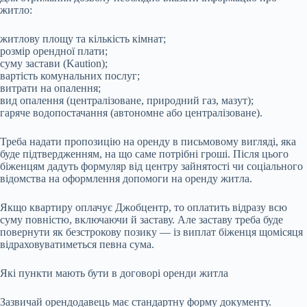
житло:
житлову площу та кількість кімнат;
розмір орендної плати;
суму застави (Kaution);
вартість комунальних послуг;
витрати на опалення;
вид опалення (централізоване, природний газ, мазут);
гаряче водопостачання (автономне або централізоване).
Треба надати пропозицію на оренду в письмовому вигляді, яка
буде підтвердженням, на що саме потрібні гроші. Після цього
біженцям дадуть формуляр від центру зайнятості чи соціального
відомства на оформлення допомоги на оренду житла.
Якщо квартиру оплачує Джобцентр, то оплатить відразу всю
суму повністю, включаючи й заставу. Але заставу треба буде
повернути як безстрокову позику — із виплат біженця щомісяця
відраховуватиметься певна сума.
Які пункти мають бути в договорі оренди житла
Зазвичай орендодавець має стандартну форму документу.