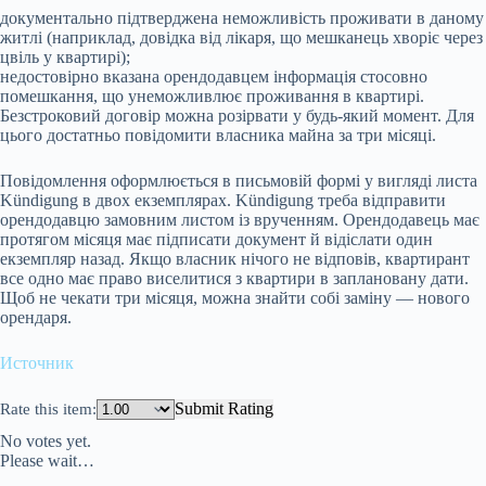
документально підтверджена неможливість проживати в даному
житлі (наприклад, довідка від лікаря, що мешканець хворіє через
цвіль у квартирі);
недостовірно вказана орендодавцем інформація стосовно
помешкання, що унеможливлює проживання в квартирі.
Безстроковий договір можна розірвати у будь-який момент. Для
цього достатньо повідомити власника майна за три місяці.
Повідомлення оформлюється в письмовій формі у вигляді листа
Kündigung в двох екземплярах. Kündigung треба відправити
орендодавцю замовним листом із врученням. Орендодавець має
протягом місяця має підписати документ й відіслати один
екземпляр назад. Якщо власник нічого не відповів, квартирант
все одно має право виселитися з квартири в заплановану дати.
Щоб не чекати три місяця, можна знайти собі заміну — нового
орендаря.
Источник
Submit Rating
Rate this item:
No votes yet.
Please wait…