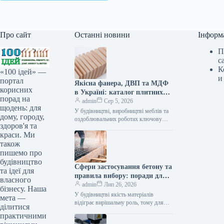
Про сайт
Останні новини
Інформ
П
с
К
«100 ідей» —
и
портал
Якісна фанера, ДВП та МДФ
корисних
в Україні: каталог плитних
порад на
матеріалів від «ВІН-ВУД»
admin
Сер 5, 2026
щодень: для
У будівництві, виробництві меблів та
дому, городу,
оздоблювальних роботах ключову
здоров'я та
роль відіграє вибір якісної деревинної
краси. Ми
сировини. Компанія «ВІН-ВУД» уже
тривалий час займається…
також
пишемо про
будівництво
Сфери застосування бетону та
та ідеї для
правила вибору: поради для
власного
приватного й промислового
admin
Лип 26, 2026
бізнесу. Наша
будівництва
У будівництві якість матеріалів
мета —
відіграє вирішальну роль, тому для
ділитися
зведення надійних об’єктів важливо
практичними
обирати перевірених виробників, таких