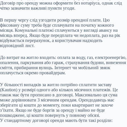
Договір про оренду можна оформити без нотаріуса, однак слід
чітко зазначити важливі пункти угоди.
В першу чергу слід узгодити розмір орендної плати. Цю
фіксовану суму треба буде сплачувати на початку кожного
місяця. Комунальні платежі сплачуються у вигляді авансу на
місяць вперед. Якщо буде передплата чи недоплата, раз на рік
відбувається перерахунок, а користувачам надходить
відповідний лист.
До витрат на житло входить: оплата за воду, газ, електроенергію,
опалення, паркування або гараж, страхування будови, вивезення
сміття, прибирання вулиць. Інтернет чи мобільний звяок
оплачується окремо провайдерам.
У більшості випадків за житло потрібно сплатити заставу
(Kaution) у розмірі одного або кількох місячних платежів. Це
також має бути прописано в договорі. Максимально ця сума
може дорівнювати 3 місячним орендам. Орендодавець має
зберігати ці кошти до моменту, поки квартирант не захоче
з’їхати. Якщо не буде боргів за оренду і майно не буде
пошкоджене, ці кошти повернуть у повному обсязі.
У стандартному договорі оренди мають бути такі розділи: