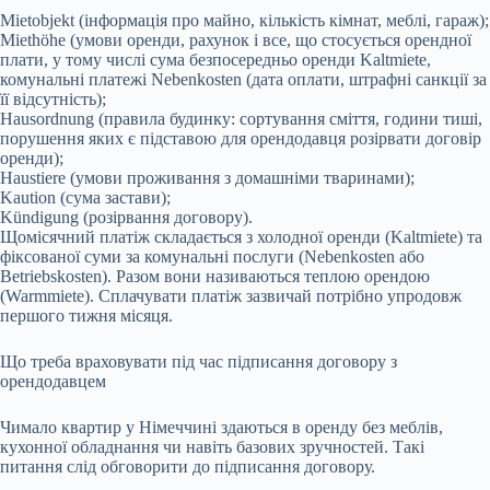
Mietobjekt (інформація про майно, кількість кімнат, меблі, гараж);
Miethöhe (умови оренди, рахунок і все, що стосується орендної
плати, у тому числі сума безпосередньо оренди Kaltmiete,
комунальні платежі Nebenkosten (дата оплати, штрафні санкції за
її відсутність);
Hausordnung (правила будинку: сортування сміття, години тиші,
порушення яких є підставою для орендодавця розірвати договір
оренди);
Haustiere (умови проживання з домашніми тваринами);
Kaution (сума застави);
Kündigung (розірвання договору).
Щомісячний платіж складається з холодної оренди (Kaltmiete) та
фіксованої суми за комунальні послуги (Nebenkosten або
Betriebskosten). Разом вони називаються теплою орендою
(Warmmiete). Сплачувати платіж зазвичай потрібно упродовж
першого тижня місяця.
Що треба враховувати під час підписання договору з
орендодавцем
Чимало квартир у Німеччині здаються в оренду без меблів,
кухонної обладнання чи навіть базових зручностей. Такі
питання слід обговорити до підписання договору.