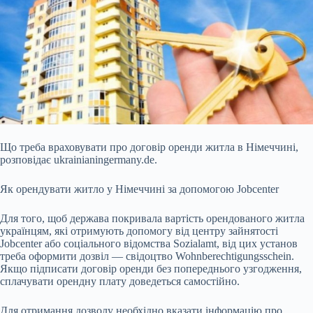
Що треба враховувати про договір оренди житла в Німеччині,
розповідає ukrainianingermany.de.
Як орендувати житло у Німеччині за допомогою Jobcenter
Для того, щоб держава покривала вартість орендованого житла
українцям, які отримують допомогу від центру зайнятості
Jobcenter або соціального відомства Sozialamt, від цих установ
треба оформити дозвіл — свідоцтво Wohnberechtigungsschein.
Якщо підписати договір оренди без попереднього узгодження,
сплачувати орендну плату доведеться самостійно.
Для отримання дозволу необхідно вказати інформацію про