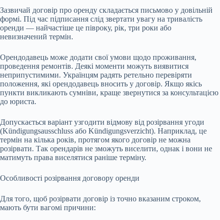
Зазвичай договір про оренду складається письмово у довільній
формі. Під час підписання слід звертати увагу на тривалість
оренди — найчастіше це півроку, рік, три роки або
невизначений термін.
Орендодавець може додати свої умови щодо проживання,
проведення ремонтів. Деякі моменти можуть виявитися
неприпустимими. Українцям радять ретельно перевіряти
положення, які орендодавець вносить у договір. Якщо якісь
пункти викликають сумніви, краще звернутися за консультацією
до юриста.
Допускається варіант узгодити відмову від розірвання угоди
(Kündigungsausschluss або Kündigungsverzicht). Наприклад, це
термін на кілька років, протягом якого договір не можна
розірвати. Так орендарів не зможуть виселити, однак і вони не
матимуть права виселятися раніше терміну.
Особливості розірвання договору оренди
Для того, щоб розірвати договір із точно вказаним строком,
мають бути вагомі причини: