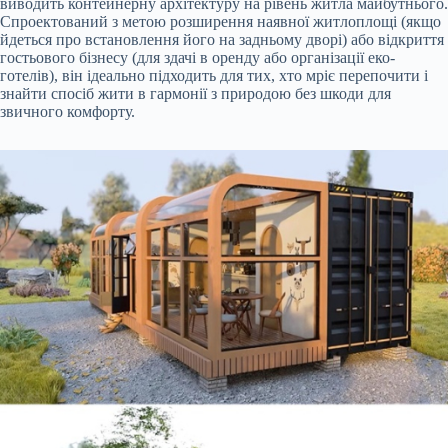
виводить контейнерну архітектуру на рівень житла майбутнього.
Спроектований з метою розширення наявної житлоплощі (якщо
йдеться про встановлення його на задньому дворі) або відкриття
гостьового бізнесу (для здачі в оренду або організації еко-
готелів), він ідеально підходить для тих, хто мріє перепочити і
знайти спосіб жити в гармонії з природою без шкоди для
звичного комфорту.