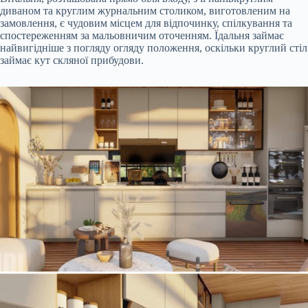
диваном та круглим журнальним столиком, виготовленим на
замовлення, є чудовим місцем для відпочинку, спілкування та
спостереженням за мальовничим оточенням. Їдальня займає
найвигідніше з погляду огляду положення, оскільки круглий стіл
займає кут скляної прибудови.