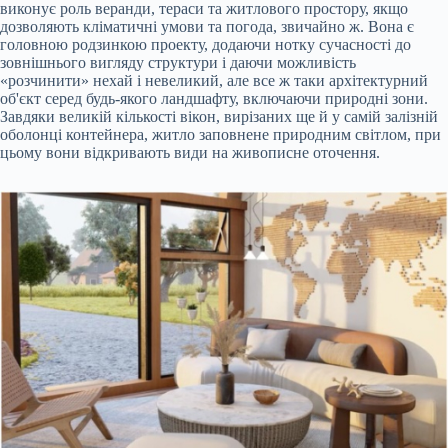
виконує роль веранди, тераси та житлового простору, якщо
дозволяють кліматичні умови та погода, звичайно ж. Вона є
головною родзинкою проекту, додаючи нотку сучасності до
зовнішнього вигляду структури і даючи можливість
«розчинити» нехай і невеликий, але все ж таки архітектурний
об'єкт серед будь-якого ландшафту, включаючи природні зони.
Завдяки великій кількості вікон, вирізаних ще й у самій залізній
оболонці контейнера, житло заповнене природним світлом, при
цьому вони відкривають види на живописне оточення.