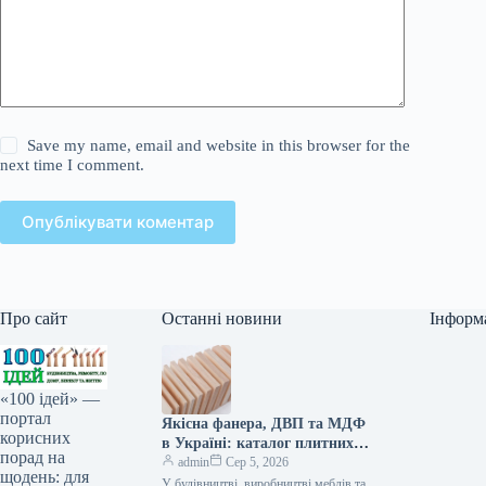
Save my name, email and website in this browser for the
next time I comment.
Опублікувати коментар
Про сайт
Останні новини
Інформ
«100 ідей» —
портал
Якісна фанера, ДВП та МДФ
корисних
в Україні: каталог плитних
порад на
матеріалів від «ВІН-ВУД»
admin
Сер 5, 2026
щодень: для
У будівництві, виробництві меблів та