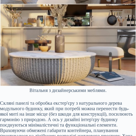
Вітальня з дизайнерськими меблями.
Скляні панелі та обробка екстер'єру з натурального дерева
модульного будинку, який при потребі можна перенести будь-
якої миті на інше місце (без шкоди для конструкції), посилюють
гармонію з природою. А ось у дизайні інтер'єру будинку
поєднуються мінімалістичні та функціональні елементи.
Враховуючи обмежені габарити контейнера, планування
ґрунтувалося на лінійному розподілі житлового простору. Хоча