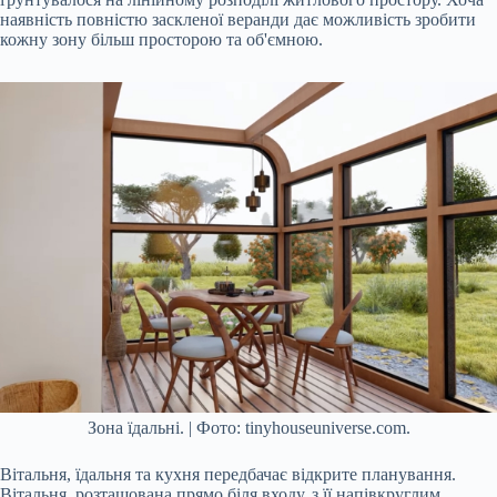
наявність повністю заскленої веранди дає можливість зробити
кожну зону більш просторою та об'ємною.
Зона їдальні. | Фото: tinyhouseuniverse.com.
Вітальня, їдальня та кухня передбачає відкрите планування.
Вітальня, розташована прямо біля входу, з її напівкруглим