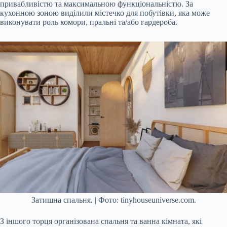
привабливістю та максимальною функціональністю. За
кухонною зоною виділили містечко для побутівки, яка може
виконувати роль комори, пральні та/або гардероба.
Затишна спальня. | Фото: tinyhouseuniverse.com.
З іншого торця організована спальня та ванна кімната, які