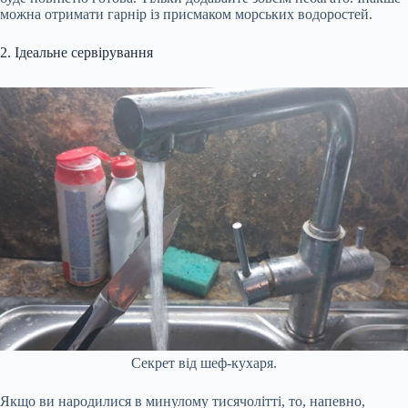
можна отримати гарнір із присмаком морських водоростей.
2. Ідеальне сервірування
Секрет від шеф-кухаря.
Якщо ви народилися в минулому тисячолітті, то, напевно,