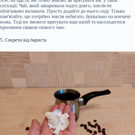
Але, на щастя, ми точно знаємо, як врятувати вас у такій
ситуації. Чай, який заварювали надто довго, зовсім не
обов'язково виливати. Просто додайте до нього соду. Тільки
пам'ятайте, що потрібно зовсім небагато, буквально на кончині
ножа. Тоді ви зможете врятувати ваш напій та насолодитися
приємним смаком свіжого чаю.
5. Секрети від бариста