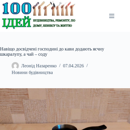
Перейти
до
вмісту
Навіщо досвідчені господині до кави додають яєчну
шкаралупу, а чай – соду
Леонід Назаренко
07.04.2026
Новини будівництва