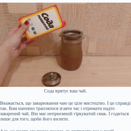
Сода врятує ваш чай.
Вважається, що заварювання чаю це ціле мистецтво. І це справді
так. Вам напевно траплялося згаяти час і отримати надто
заварений чай. Він має неприємний гіркуватий смак. І годиться
лише для того, щоби його вилити.