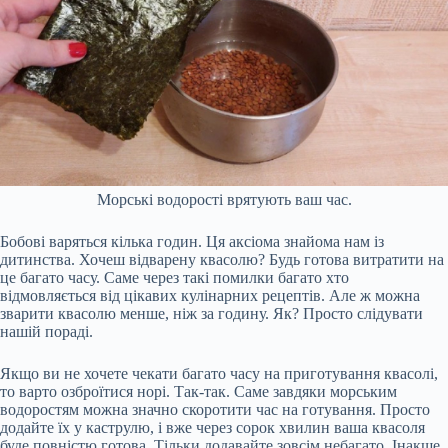
Морські водорості врятують ваш час.
Бобові варяться кілька годин. Ця аксіома знайома нам із
дитинства. Хочеш відварену квасолю? Будь готова витратити на
це багато часу. Саме через такі помилки багато хто
відмовляється від цікавих кулінарних рецептів. Але ж можна
зварити квасолю менше, ніж за годину. Як? Просто слідувати
нашій пораді.
Якщо ви не хочете чекати багато часу на приготування квасолі,
то варто озброїтися норі. Так-так. Саме завдяки морським
водоростям можна значно скоротити час на готування. Просто
додайте їх у каструлю, і вже через сорок хвилин ваша квасоля
буде повністю готова. Тільки додавайте зовсім небагато. Інакше