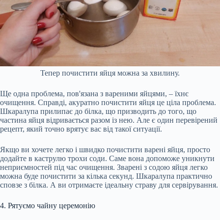
Тепер почистити яйця можна за хвилину.
Ще одна проблема, пов'язана з вареними яйцями, – їхнє
очищення. Справді, акуратно почистити яйця це ціла проблема.
Шкаралупа прилипає до білка, що призводить до того, що
частина яйця відривається разом із нею. Але є один перевірений
рецепт, який точно врятує вас від такої ситуації.
Якщо ви хочете легко і швидко почистити варені яйця, просто
додайте в каструлю трохи соди. Саме вона допоможе уникнути
неприємностей під час очищення. Зварені з содою яйця легко
можна буде почистити за кілька секунд. Шкаралупа практично
сповзе з білка. А ви отримаєте ідеальну страву для сервірування.
4. Рятуємо чайну церемонію