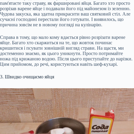
пам'ятаєте таку страву, як фаршировані яйця. Багато хто просто
розрізав варене яйце і подавали його під майонезом із зеленню.
Чудова закуска, яка здатна прикрасити ваш святковий стіл. Але
сучасні господині перестали його готувати. І виявилось, що
причина зовсім не в новому погляді на кулінарію.
Справа в тому, що мало кому вдається рівно розрізати варене
яйце. Багато хто скаржиться на те, що жовток починає
кришитися і псувати зовнішній вигляд страви. На щастя, ми
достеменно знаємо, як цього уникнути. Просто потримайте
ножа під крижаною водою. Після цього приступайте до нарізки.
Цим прийомом, до речі, користуються навіть шеф-кухарі.
3. Швидко очищаємо яйця