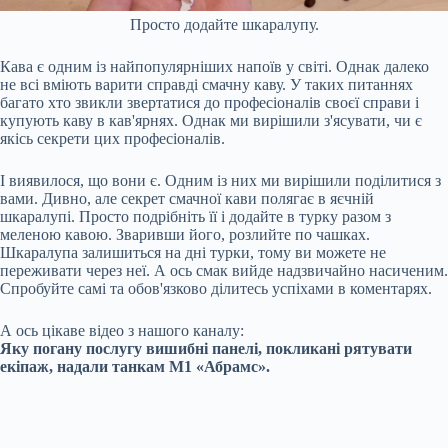
Просто додайте шкаралупу.
Кава є одним із найпопулярніших напоїв у світі. Однак далеко
не всі вміють варити справді смачну каву. У таких питаннях
багато хто звикли звертатися до професіоналів своєї справи і
купують каву в кав'ярнях. Однак ми вирішили з'ясувати, чи є
якісь секрети цих професіоналів.
І виявилося, що вони є. Одним із них ми вирішили поділитися з
вами. Дивно, але секрет смачної кави полягає в яєчній
шкаралупі. Просто подрібніть її і додайте в турку разом з
меленою кавою. Зваривши його, розлийте по чашках.
Шкаралупа залишиться на дні турки, тому ви можете не
переживати через неї. А ось смак вийде надзвичайно насиченим.
Спробуйте самі та обов'язково ділитесь успіхами в коментарях.
А ось цікаве відео з нашого каналу:
Яку погану послугу вишибні панелі, покликані рятувати
екіпаж, надали танкам М1 «Абрамс».