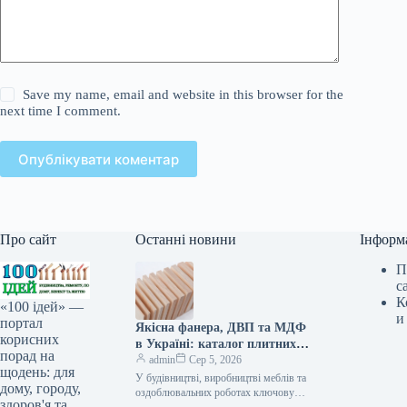
Save my name, email and website in this browser for the
next time I comment.
Опублікувати коментар
Про сайт
Останні новини
Інформ
П
с
К
«100 ідей» —
и
портал
Якісна фанера, ДВП та МДФ
корисних
в Україні: каталог плитних
порад на
матеріалів від «ВІН-ВУД»
admin
Сер 5, 2026
щодень: для
У будівництві, виробництві меблів та
дому, городу,
оздоблювальних роботах ключову
здоров'я та