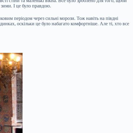
ті стіни та маленькі вікна. Все було зроблено для того, щоби
зими. І це було правдою.
ковим періодом через сильні морози. Тож навіть на півдні
инках, оскільки це було набагато комфортніше. Але ті, хто все