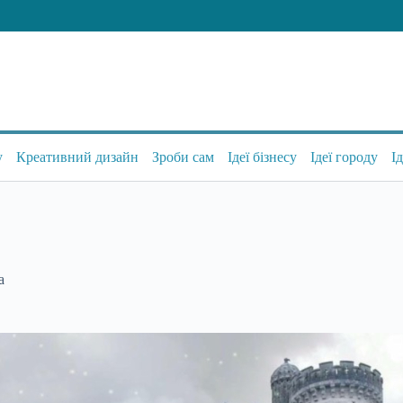
у
Креативний дизайн
Зроби сам
Ідеї бізнесу
Ідеї городу
І
а