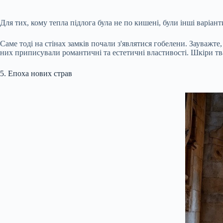
Для тих, кому тепла підлога була не по кишені, були інші варіа
Саме тоді на стінах замків почали з'являтися гобелени. Зауважте,
них приписували романтичні та естетичні властивості. Шкіри тв
5. Епоха нових страв