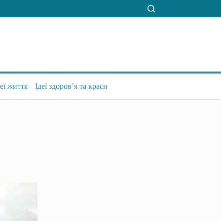
деї життя
Ідеї здоров’я та краси