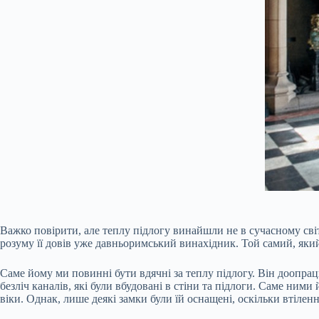
Важко повірити, але теплу підлогу винайшли не в сучасному світ
розуму її довів уже давньоримський винахідник. Той самий, яки
Саме йому ми повинні бути вдячні за теплу підлогу. Він доопрац
безліч каналів, які були вбудовані в стіни та підлоги. Саме ним
віки. Однак, лише деякі замки були їй оснащені, оскільки втіленн