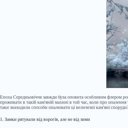
Епоха Середньовіччя завжди була оповита особливим флером рома
проживати в такій кам'яній махині в той час, коли про опалення
таки знаходили способи опалювати ці величезні кам'яні споруди
1. Замки рятували від ворогів, але не від зими