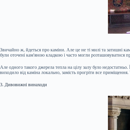
Звичайно ж, йдеться про каміни. Але це не ті милі та затишні 
були оточені кам'яною кладкою і часто могли розташовуватися п
Але одного такого джерела тепла на цілу залу було недостатньо.
виходило від каміна локально, замість прогріти все приміщення.
3. Дивовижні винаходи