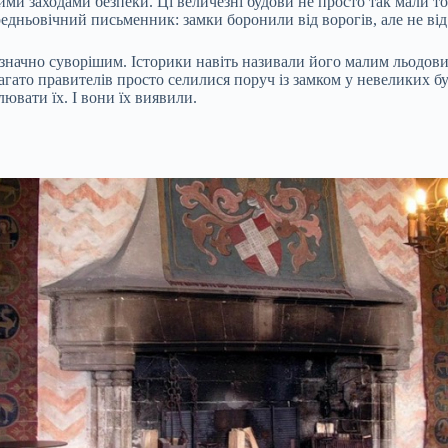
и заходами безпеки. Ці величезні будови не просто так мали товс
едньовічний письменник: замки боронили від ворогів, але не від 
в значно суворішим. Історики навіть називали його малим льодови
гато правителів просто селилися поруч із замком у невеликих буд
ювати їх. І вони їх виявили.