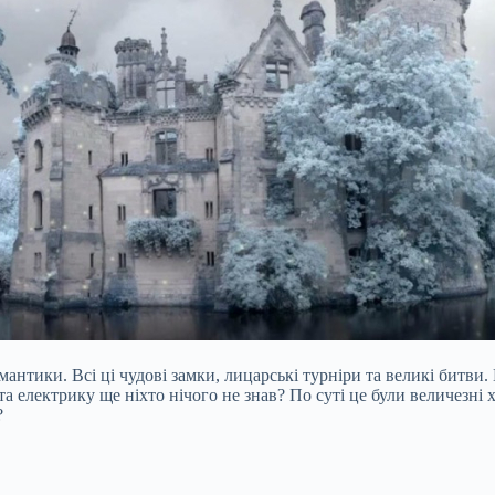
нтики. Всі ці чудові замки, лицарські турніри та великі битви
 та електрику ще ніхто нічого не знав? По суті це були величезн
?