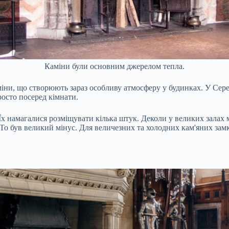
Каміни були основним джерелом тепла.
каміни, що створюють зараз особливу атмосферу у будинках. У Се
росто посеред кімнати.
 Їх намагалися розміщувати кілька штук. Деколи у великих залах 
 То був великий мінус. Для величезних та холодних кам'яних замк