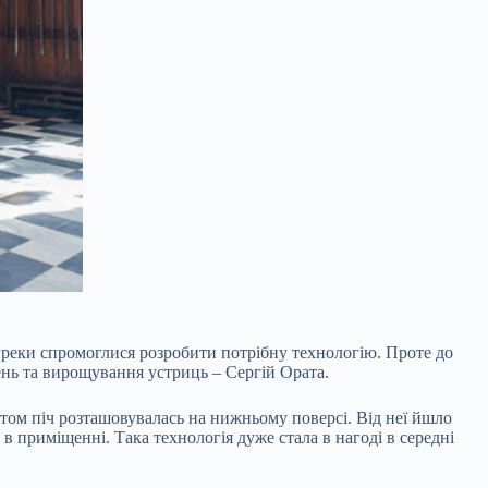
 греки спромоглися розробити потрібну технологію. Проте до
ень та вирощування устриць – Сергій Ората.
ктом піч розташовувалась на нижньому поверсі. Від неї йшло
 в приміщенні. Така технологія дуже стала в нагоді в середні