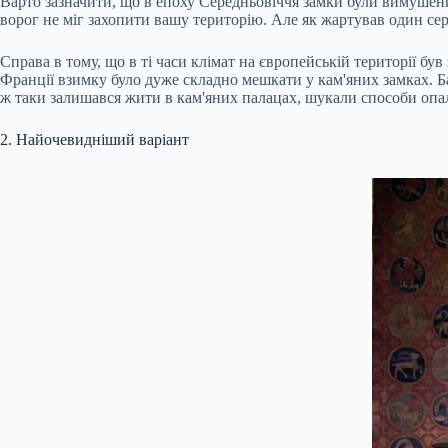
Варто зазначити, що в епоху Середньовіччя замки були вимушеним
ворог не міг захопити вашу територію. Але як жартував один сер
Справа в тому, що в ті часи клімат на європейській території бу
Франції взимку було дуже складно мешкати у кам'яних замках. Ба
ж таки залишався жити в кам'яних палацах, шукали способи опал
2. Найочевидніший варіант