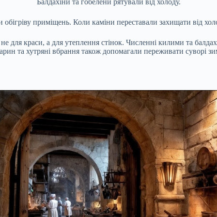
Балдахіни та гобелени рятували від холоду.
нти обігріву приміщень. Коли каміни переставали захищати від хо
 не для краси, а для утеплення стінок. Численні килими та балдах
арин та хутряні вбрання також допомагали переживати суворі зим