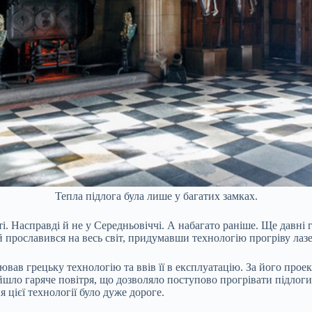
Тепла підлога була лише у багатих замках.
і. Насправді й не у Середньовіччі. А набагато раніше. Ще давні
й прославився на весь світ, придумавши технологію прогріву лаз
ював грецьку технологію та ввів її в експлуатацію. За його прое
и йшло гаряче повітря, що дозволяло поступово прогрівати підлоги
я цієї технології було дуже дороге.