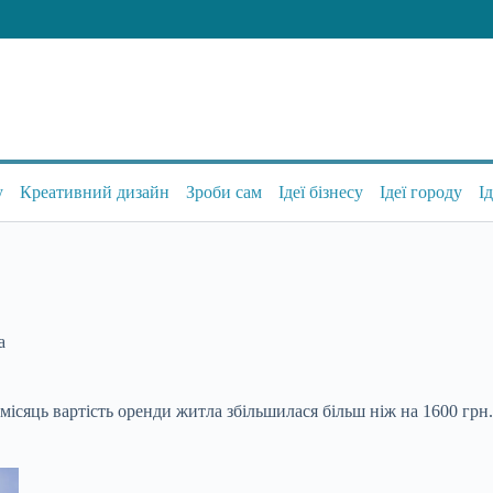
у
Креативний дизайн
Зроби сам
Ідеї бізнесу
Ідеї городу
І
а
 місяць вартість оренди житла
збільшилася більш ніж на 1600 грн. 