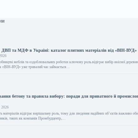
ни
, ДВП та МДФ в Україні: каталог плитних матеріалів від «ВІН-ВУД»
2026
обництві меблів та оздоблювальних роботах ключову роль відіграє вибір якісної дереви
ія «ВІН-ВУД» уже тривалий час займається…
вання бетону та правила вибору: поради для приватного й промисло
, 2026
ть матеріалів відіграє вирішальну роль, тому для зведення надійних об’єктів важливо об
ників, таких як компанія Промбудцентр,…