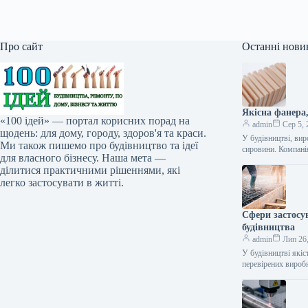
Про сайт
Останні нови
Якісна фанера
«100 ідей» — портал корисних порад на
admin
Сер 5, 
щодень: для дому, городу, здоров'я та краси.
У будівництві, вир
Ми також пишемо про будівництво та ідеї
сировини. Компан
для власного бізнесу. Наша мета —
ділитися практичними рішеннями, які
легко застосувати в житті.
Сфери застосу
будівництва
admin
Лип 26
У будівництві якіс
перевірених вироб