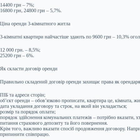
14400 грн – 7%;
16800 грн, 24800 грн – 5,7%.
Ціна оренди 3-кімнатного житла
3-кімнатні квартири найчастіше здають по 9600 грн – 10,3% огол
12 000 грн. – 8,5%;
25200 грн – 6%.
Як скласти договір оренди
Правильно складений договір оренди захищає права як орендаря, 
ПІБ та адреси сторін;
об’єкт оренди – обов’язково прописати, квартира це, кімната, ж
дата укладання договору та строк, на який він укладається;
розмір та порядок оплати;
порядок здійснення комунальних платежів – потрібно вказати, хто
питання страхового депозиту та його повернення.
Крім того, важливо вказати спосіб продовження договору. Напри
припинити співпрацю.