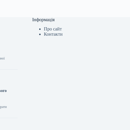
Інформація
Про сайт
Контакти
нної
вого
ирати