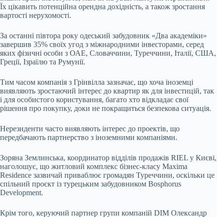
Їх цікавить потенційна орендна дохідність, а також зростання
вартості нерухомості.
За останні півтора року одеський забудовник «Два академіки»
завершив 35% своїх угод з міжнародними інвесторами, серед
яких фізичні особи з ОАЕ, Словаччини, Туреччини, Італії, США,
Греції, Ізраїлю та Румунії.
Тим часом компанія з Грінвілла зазначає, що хоча іноземці
виявляють зростаючий інтерес до квартир як для інвестицій, так
і для особистого користування, багато хто відкладає свої
рішення про покупку, доки не покращиться безпекова ситуація.
Нерезиденти часто виявляють інтерес до проектів, що
передбачають партнерство з іноземними компаніями.
Зоряна Землинська, координатор відділів продажів RIEL у Києві,
наголошує, що житловий комплекс бізнес-класу Maxima
Residence зазвичай приваблює громадян Туреччини, оскільки це
спільний проєкт із турецьким забудовником Bosphorus
Development.
Крім того, керуючий партнер групи компаній DIM Олександр