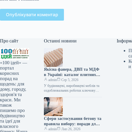
Опублікувати коментар
Про сайт
Останні новини
Інформ
П
с
К
«100 ідей» —
и
портал
Якісна фанера, ДВП та МДФ
корисних
в Україні: каталог плитних
порад на
матеріалів від «ВІН-ВУД»
admin
Сер 5, 2026
щодень: для
У будівництві, виробництві меблів та
дому, городу,
оздоблювальних роботах ключову
здоров'я та
роль відіграє вибір якісної деревинної
краси. Ми
сировини. Компанія «ВІН-ВУД» уже
тривалий час займається…
також
пишемо про
будівництво
Сфери застосування бетону та
та ідеї для
правила вибору: поради для
власного
приватного й промислового
admin
Лип 26, 2026
бізнесу. Наша