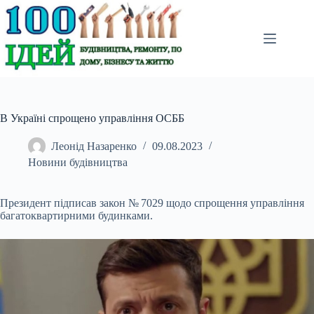
Перейти
до
вмісту
В Україні спрощено управління ОСББ
Леонід Назаренко
09.08.2023
Новини будівництва
Президент підписав закон № 7029 щодо спрощення управління
багатоквартирними будинками.