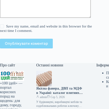
Save my name, email and website in this browser for the
next time I comment.
Опублікувати коментар
Про сайт
Останні новини
Інформ
П
с
К
«100 ідей» —
и
портал
Якісна фанера, ДВП та МДФ
корисних
в Україні: каталог плитних
порад на
матеріалів від «ВІН-ВУД»
admin
Сер 5, 2026
щодень: для
У будівництві, виробництві меблів та
дому, городу,
оздоблювальних роботах ключову