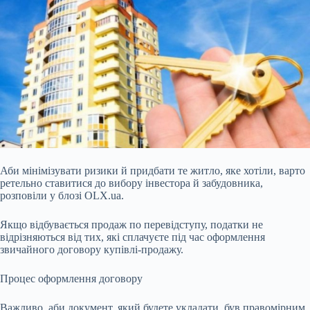
Аби мінімізувати ризики й придбати те житло, яке хотіли, варто
ретельно ставитися до вибору інвестора й забудовника,
розповіли у блозі OLX.ua.
Якщо відбувається продаж по перевідступу, податки не
відрізняються від тих, які сплачуєте під час оформлення
звичайного договору купівлі-продажу.
Процес оформлення договору
Важливо, аби документ, який будете укладати, був правомірним.