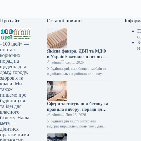
Про сайт
Останні новини
Інформ
П
с
К
«100 ідей» —
и
портал
Якісна фанера, ДВП та МДФ
корисних
в Україні: каталог плитних
порад на
матеріалів від «ВІН-ВУД»
admin
Сер 5, 2026
щодень: для
У будівництві, виробництві меблів та
дому, городу,
оздоблювальних роботах ключову
здоров'я та
роль відіграє вибір якісної деревинної
краси. Ми
сировини. Компанія «ВІН-ВУД» уже
тривалий час займається…
також
пишемо про
будівництво
Сфери застосування бетону та
та ідеї для
правила вибору: поради для
власного
приватного й промислового
admin
Лип 26, 2026
бізнесу. Наша
будівництва
У будівництві якість матеріалів
мета —
відіграє вирішальну роль, тому для
ділитися
зведення надійних об’єктів важливо
практичними
обирати перевірених виробників, таких
рішеннями,