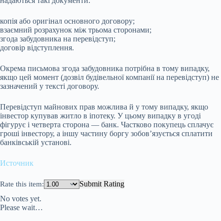
надаються такі документи:
копія або оригінал основного договору;
взаємний розрахунок між трьома сторонами;
згода забудовника на перевідступ;
договір відступлення.
Окрема письмова згода забудовника потрібна в тому випадку,
якщо цей момент (дозвіл будівельної компанії на перевідступ) не
зазначений у тексті договору.
Перевідступ майнових прав можлива й у тому випадку, якщо
інвестор купував житло в іпотеку. У цьому випадку в угоді
фігурує і четверта сторона — банк. Частково покупець сплачує
гроші інвестору, а іншу частину боргу зобов’язується сплатити
банківській установі.
Источник
Submit Rating
Rate this item:
No votes yet.
Please wait…