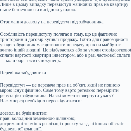
Лише в цьому випадку перевідступ майнових прав на квартиру
стане безпечною та вигідною угодою.
Отримання дозволу на перевідступ від забудовника
Особливість перевідступу полягає в тому, що це фактично
тристоронній договір купівлі-продажу. Тобто для правомірності
угоди забудовник має дозволити передачу прав на майбутнє
житло іншій людині. Це відбувається або за умови стовідсоткової
сплати вартості квартири інвестором, або в разі часткової сплати
— коли борг гасить покупець.
Перевірка забудовника
Перевідступ — це передача прав на об’єкт, який не повною
мірою існує фізично. Саме тому варто ретельно перевірити
репутацію забудовника. На які моменти звернути увагу?
Насамперед необхідно пересвідчитися в:
дозволі на будівництво;
праві володіння земельною ділянкою;
дотриманні термінів реалізації проєкту та здачі інших об’єктів
будівельної компанії.