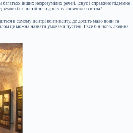
рім багатьох інших незрозумілих речей, існує і справжнє підземне
д землю без постійного доступу сонячного світла?
диться в самому центрі континенту, де досить мало води та
алом це можна назвати умовами пустелі. І все б нічого, людина