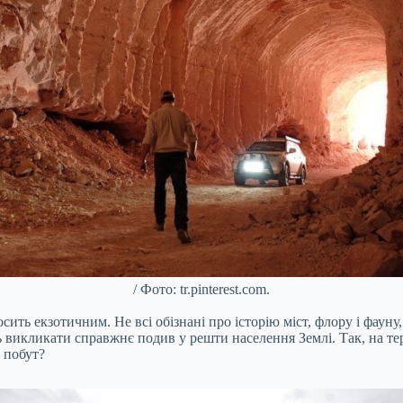
/ Фото: tr.pinterest.com.
ть екзотичним. Не всі обізнані про історію міст, флору і фауну, а
ть викликати справжнє подив у решти населення Землі. Так, на те
а побут?