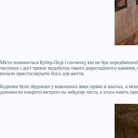
Місто називається Кубер-Педі і спочатку він не був передбачений
частинах і досі триває видобуток такого дорогоцінного каміння,
почали пристосовувати його для життя.
Будинки були збудовані у викопаних ямах прямо в шахтах, а мешк
допомогли покрити витрати на забудову міста, а хтось навіть п