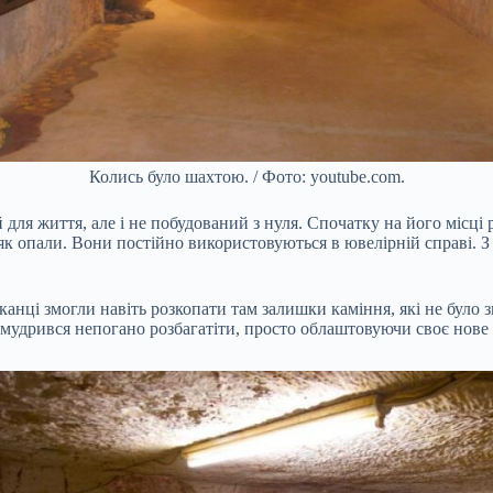
Колись було шахтою. / Фото: youtube.com.
 для життя, але і не побудований з нуля. Спочатку на його місці 
 як опали. Вони постійно використовуються в ювелірній справі. З
анці змогли навіть розкопати там залишки каміння, які не було 
римудрився непогано розбагатіти, просто облаштовуючи своє нове