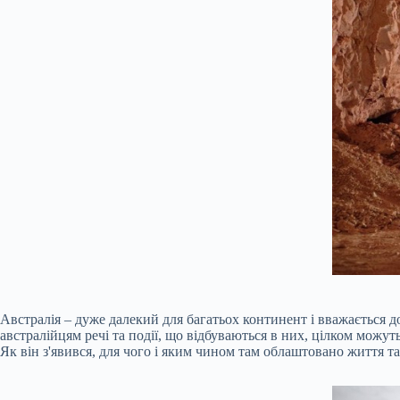
Австралія – дуже далекий для багатьох континент і вважається доси
австралійцям речі та події, що відбуваються в них, цілком можу
Як він з'явився, для чого і яким чином там облаштовано життя т