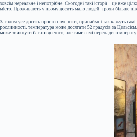
зовсім нереальне і непотрібне. Сьогодні такі історії – це вже ціл
місто. Проживають у ньому досить мало людей, трохи більше пів
Загалом усе досить просто пояснити, принаймні так кажуть самі м
рослинності, температура може досягати 52 градусів за Цельсієм
може звикнути багато до чого, але саме самі перепади температ