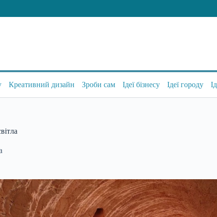
у
Креативний дизайн
Зроби сам
Ідеї бізнесу
Ідеї городу
І
світла
а