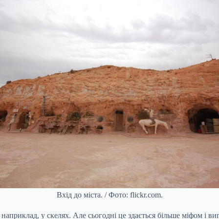
Вхід до міста. / Фото: flickr.com.
наприклад, у скелях. Але сьогодні це здається більше міфом і ви