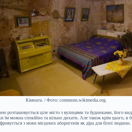
Кімната. / Фото: commons.wikimedia.org.
лею розташовується ціле місто з вулицями та будинками, його ви
и їм можна спокійно та вільно дихати. Але також крім цього, в 
фровується з мови місцевих аборигенів як діра для білої людини.