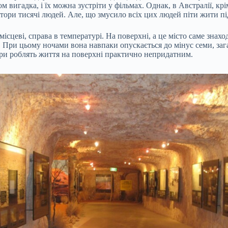
ком вигадка, і їх можна зустріти у фільмах. Однак, в Австралії, к
тори тисячі людей. Але, що змусило всіх цих людей піти жити пі
ісцеві, справа в температурі. На поверхні, а це місто саме знахо
. При цьому ночами вона навпаки опускається до мінус семи, заг
ури роблять життя на поверхні практично непридатним.