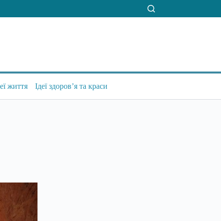
деї життя
Ідеї здоров’я та краси