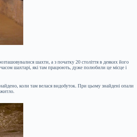
розташовувалися шахти, а з початку 20 століття в деяких його
 часом шахтарі, які там працюють, дуже полюбили це місце і
знайдено, коли там велася видобуток. При цьому знайдені опали
 житло.