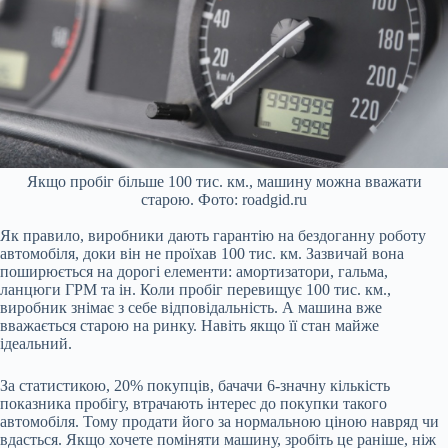
Якщо пробіг більше 100 тис. км., машину можна вважати
старою. Фото: roadgid.ru
Як правило, виробники дають гарантію на бездоганну роботу
автомобіля, доки він не проїхав 100 тис. км. Зазвичай вона
поширюється на дорогі елементи: амортизатори, гальма,
ланцюги ГРМ та ін. Коли пробіг перевищує 100 тис. км.,
виробник знімає з себе відповідальність. А машина вже
вважається старою на ринку. Навіть якщо її стан майже
ідеальний.
За статистикою, 20% покупців, бачачи 6-значну кількість
показника пробігу, втрачають інтерес до покупки такого
автомобіля. Тому продати його за нормальною ціною навряд чи
вдасться. Якщо хочете поміняти машину, зробіть це раніше, ніж