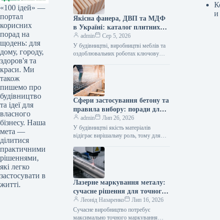
К
«100 ідей» —
и
портал
Якісна фанера, ДВП та МДФ
корисних
в Україні: каталог плитних
порад на
матеріалів від «ВІН-ВУД»
admin
Сер 5, 2026
щодень: для
У будівництві, виробництві меблів та
дому, городу,
оздоблювальних роботах ключову
здоров'я та
роль відіграє вибір якісної деревинної
краси. Ми
сировини. Компанія «ВІН-ВУД» уже
тривалий час займається…
також
пишемо про
будівництво
Сфери застосування бетону та
та ідеї для
правила вибору: поради для
власного
приватного й промислового
admin
Лип 26, 2026
бізнесу. Наша
будівництва
У будівництві якість матеріалів
мета —
відіграє вирішальну роль, тому для
ділитися
зведення надійних об’єктів важливо
практичними
обирати перевірених виробників, таких
рішеннями,
як компанія Промбудцентр,…
які легко
застосувати в
Лазерне маркування металу:
житті.
сучасне рішення для точного
та довговічного нанесення
Леонід Назаренко
Лип 16, 2026
інформації
Сучасне виробництво потребує
максимально точного маркування