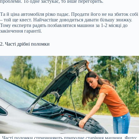
проблеми. То одне застукає, то інше перегорить.
Та й ціна автомобіля різко падає. Продати його не на збиток собі
– той ще квест. Найчастіше доводиться давати більшу знижку.
Тому експерти радять позбавлятися машини за 1-2 місяці до
закінчення гарантії.
2. Часті дрібні поломки
Часті поломки спричиняють природне старіння машини. Фото: