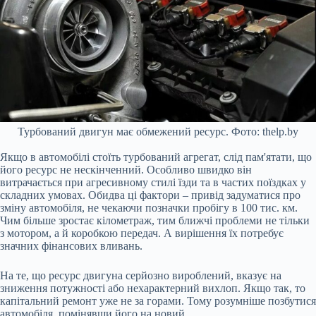
Турбований двигун має обмежений ресурс. Фото: thelp.by
Якщо в автомобілі стоїть турбований агрегат, слід пам'ятати, що
його ресурс не нескінченний. Особливо швидко він
витрачається при агресивному стилі їзди та в частих поїздках у
складних умовах. Обидва ці фактори – привід задуматися про
зміну автомобіля, не чекаючи позначки пробігу в 100 тис. км.
Чим більше зростає кілометраж, тим ближчі проблеми не тільки
з мотором, а й коробкою передач. А вирішення їх потребує
значних фінансових вливань.
На те, що ресурс двигуна серйозно вироблений, вказує на
зниження потужності або нехарактерний вихлоп. Якщо так, то
капітальний ремонт уже не за горами. Тому розумніше позбутися
автомобіля, помінявши його на новий.