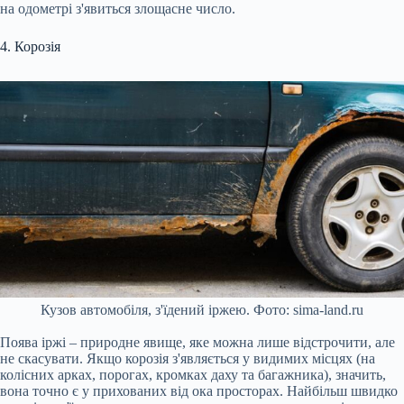
на одометрі з'явиться злощасне число.
4. Корозія
Кузов автомобіля, з'їдений іржею. Фото: sima-land.ru
Поява іржі – природне явище, яке можна лише відстрочити, але
не скасувати. Якщо корозія з'являється у видимих місцях (на
колісних арках, порогах, кромках даху та багажника), значить,
вона точно є у прихованих від ока просторах. Найбільш швидко