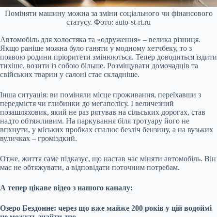
Поміняти машину можна за зміни соціального чи фінансового
статусу. Фото: auto-st-rt.ru
Автомобіль для холостяка та «одруження» – велика різниця.
Якщо раніше можна було ганяти у модному хетчбеку, то з
появою родини пріоритети змінюються. Тепер доводиться їздити
тихіше, возити із собою більше. Розміщувати домочадців та
свійських тварин у салоні стає складніше.
Інша ситуація: ви поміняли місце проживання, переїхавши з
передмістя чи глибинки до мегаполісу. І величезний
позашляховик, який не раз рятував на сільських дорогах, став
надто обтяжливим. На паркування біля тротуару його не
впхнути, у міських пробках спалює безліч бензину, а на вузьких
вуличках – громіздкий.
Отже, життя саме підказує, що настав час міняти автомобіль. Він
має не обтяжувати, а відповідати поточним потребам.
А тепер цікаве відео з нашого каналу:
Озеро Бездонне: через що вже майже 200 років у цій водоймі
не можуть знайти дно