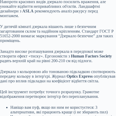
Навпроти красивих видів дзеркало посилить враження, але
уникайте відбиття непривабливих об'єктів. Ландшафтні
дизайнери з
ASLA
рекомендують аналіз ракурсу перед
монтажем.
У дитячій кімнаті дзеркала вішають лише з безпечним
загартованим склом та надійним кріпленням. Стандарт ГОСТ Р
51652-2000 вимагає маркування “Дзеркало безпечне” для таких
приміщень.
Занадто високе розташування дзеркала в передпокої може
створити ефект «тиску». Ергономісти з
Human Factors Society
радять верхній край на рівні 200-210 см від підлоги.
Дзеркала з кольоровою або тонованою підкладкою спотворюють
передачу кольору в інтер'єрі. Журнал
Optics Express
опублікував
дані про вплив підкладки на коефіцієнт відбиття світла.
Цей інструмент потребує точного розрахунку. Грамотне
відображення перетворює інтер'єр без перепланування.
Навіщо вам пуф, якщо ви ним не користуєтеся: 3
альтернативи, які працюють краще (і не збирають пил)