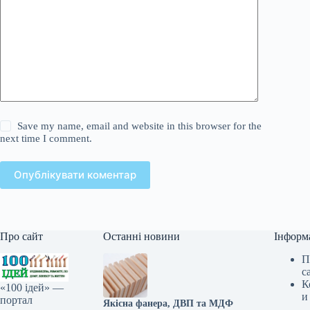
Save my name, email and website in this browser for the
next time I comment.
Опублікувати коментар
Про сайт
Останні новини
Інформ
П
с
К
«100 ідей» —
и
портал
Якісна фанера, ДВП та МДФ