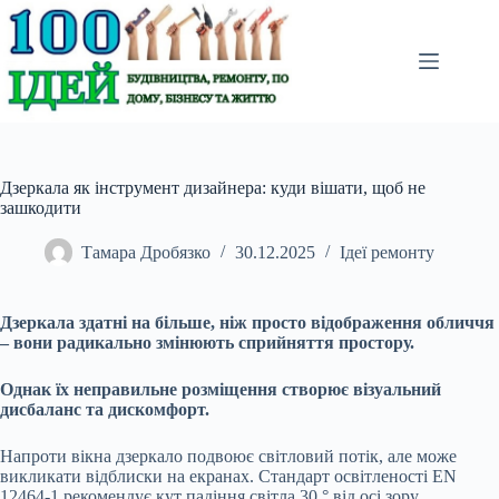
Перейти
до
вмісту
Дзеркала як інструмент дизайнера: куди вішати, щоб не
зашкодити
Тамара Дробязко
30.12.2025
Ідеї ремонту
Дзеркала здатні на більше, ніж просто відображення обличчя
– вони радикально змінюють сприйняття простору.
Однак їх неправильне розміщення створює візуальний
дисбаланс та дискомфорт.
Напроти вікна дзеркало подвоює світловий потік, але може
викликати відблиски на екранах. Стандарт освітленості EN
12464-1 рекомендує кут падіння світла 30 ° від осі зору.