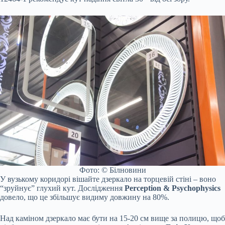
Фото: © Білновини
У вузькому коридорі вішайте дзеркало на торцевій стіні – воно
“зруйнує” глухий кут. Дослідження
Perception & Psychophysics
довело, що це збільшує видиму довжину на 80%.
Над каміном дзеркало має бути на 15-20 см вище за полицю, щоб