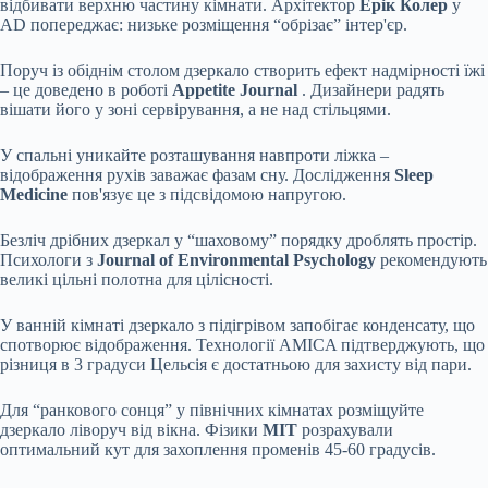
відбивати верхню частину кімнати. Архітектор
Ерік Колер
у
AD попереджає: низьке розміщення “обрізає” інтер'єр.
Поруч із обіднім столом дзеркало створить ефект надмірності їжі
– це доведено в роботі
Appetite Journal
. Дизайнери радять
вішати його у зоні сервірування, а не над стільцями.
У спальні уникайте розташування навпроти ліжка –
відображення рухів заважає фазам сну. Дослідження
Sleep
Medicine
пов'язує це з підсвідомою напругою.
Безліч дрібних дзеркал у “шаховому” порядку дроблять простір.
Психологи з
Journal of Environmental Psychology
рекомендують
великі цільні полотна для цілісності.
У ванній кімнаті дзеркало з підігрівом запобігає конденсату, що
спотворює відображення. Технології AMICA підтверджують, що
різниця в 3 градуси Цельсія є достатньою для захисту від пари.
Для “ранкового сонця” у північних кімнатах розміщуйте
дзеркало ліворуч від вікна. Фізики
MIT
розрахували
оптимальний кут для захоплення променів 45-60 градусів.