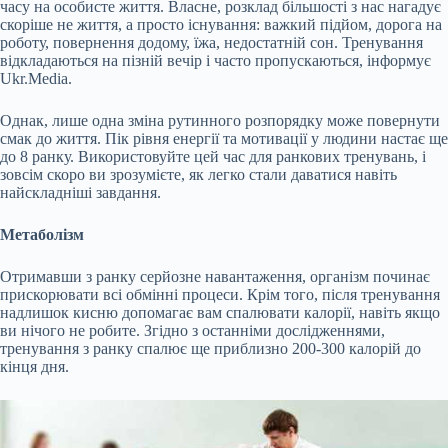
часу на особисте життя. Власне, розклад більшості з нас нагадує
скоріше не життя, а просто існування: важкий підйом, дорога на
роботу, повернення додому, їжа, недостатній сон. Тренування
відкладаються на пізній
вечір і часто пропускаються, інформує
Ukr.Media.
Однак, лише одна зміна рутинного розпорядку може повернути
смак до життя. Пік рівня енергії та мотивації у людини настає ще
до 8 ранку. Використовуйте цей час для ранкових тренувань, і
зовсім скоро ви зрозумієте, як легко стали даватися навіть
найскладніші завдання.
Метаболізм
Отримавши з ранку серйозне навантаження, організм починає
прискорювати всі обмінні процеси. Крім того, після тренування
надлишок кисню допомагає вам спалювати калорії, навіть якщо
ви нічого не робите. Згідно з останніми дослідженнями,
тренування з ранку спалює ще приблизно 200-300 калорій до
кінця дня.