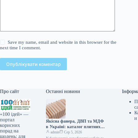
Save my name, email and website in this browser for the
next time I comment.
Опублікувати коментар
Про сайт
Останні новини
Інформ
П
с
К
«100 ідей» —
и
портал
Якісна фанера, ДВП та МДФ
корисних
в Україні: каталог плитних
порад на
матеріалів від «ВІН-ВУД»
admin
Сер 5, 2026
щодень: для