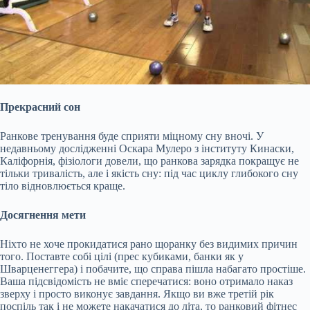
Прекрасний сон
Ранкове тренування буде сприяти міцному сну вночі. У
недавньому дослідженні Оскара Мулеро з інституту Кинаски,
Каліфорнія, фізіологи довели, що ранкова зарядка покращує не
тільки тривалість, але і якість сну: під час циклу глибокого сну
тіло відновлюється краще.
Досягнення мети
Ніхто не хоче прокидатися рано щоранку без видимих причин
того. Поставте собі цілі (прес кубиками, банки як у
Шварценеггера) і побачите, що справа пішла набагато простіше.
Ваша підсвідомість не вміє сперечатися: воно отримало наказ
зверху і просто виконує завдання. Якщо ви вже третій рік
поспіль так і не можете накачатися до літа, то ранковий фітнес