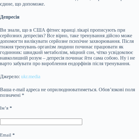
єдине, що допоможе.
Депресія
Ви знали, що в США фітнес вранці лікарі прописують при
серйозних депресіях? Все вірно, таке тренування дійсно може
допомогти вилікувати серйозне психічне захворювання. Після
тижня тренувань організм людини починає працювати як
годинник: швидкий метаболізм, міцний сон, чітко усвідомлює
навколишній розум – депресія починає йти сама собою. Ну і не
варто забувати про вироблення ендорфінів після тренування.
Джерело:
ukr.media
Ваша e-mail адреса не оприлюднюватиметься.
Обов’язкові поля
позначені
*
Ім’я
*
Email
*