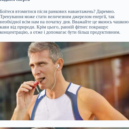
Боїтеся втомитися після ранкових навантажень? Даремно.
Тренування може стати величезним джерелом енергії, так
необхідної всім нам на початку дня. Вважайте це якоюсь чашкою
кави від природи. Крім цього, ранній фітнес покращує
концентрацію, а отже і допомагає бути більш продуктивним.