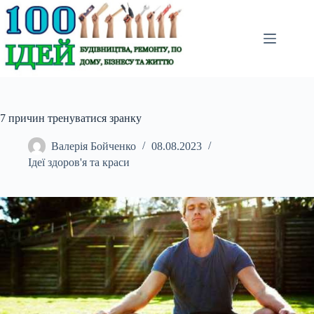
Перейти
до
вмісту
7 причин тренуватися зранку
Валерія Бойченко
08.08.2023
Ідеї здоров'я та краси