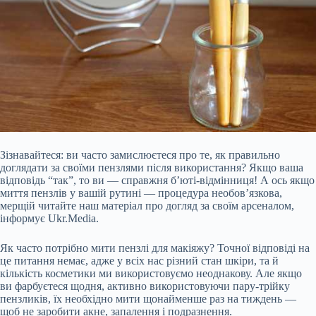
Зізнавайтеся: ви часто замислюєтеся про те, як правильно
доглядати за своїми пензлями після використання? Якщо ваша
відповідь “так”, то ви — справжня б’юті-відмінниця! А ось якщо
миття пензлів у вашій рутині — процедура необов’язкова,
мерщій читайте наш матеріал про догляд за своїм арсеналом,
інформує Ukr.Media.
Як часто потрібно мити пензлі для макіяжу? Точної відповіді на
це питання немає, адже у всіх нас різний стан шкіри, та й
кількість косметики ми використовуємо неоднакову. Але якщо
ви фарбуєтеся щодня, активно використовуючи пару-трійку
пензликів, їх необхідно мити щонайменше раз на тиждень —
щоб не заробити акне, запалення і подразнення.