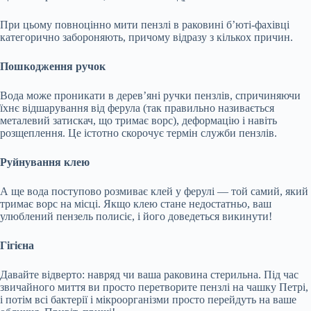
При цьому повноцінно мити пензлі в раковині б’юті-фахівці
категорично забороняють, причому відразу з кількох причин.
Пошкодження ручок
Вода може проникати в дерев’яні ручки пензлів, спричиняючи
їхнє відшарування від ферула (так правильно називається
металевий затискач, що тримає ворс), деформацію і навіть
розщеплення. Це істотно скорочує термін служби пензлів.
Руйнування клею
А ще вода поступово розмиває клей у ферулі — той самий, який
тримає ворс на місці. Якщо клею стане недостатньо, ваш
улюблений пензель полисіє, і його доведеться викинути!
Гігієна
Давайте відверто: навряд чи ваша раковина стерильна. Під час
звичайного миття ви просто перетворите пензлі на чашку Петрі,
і потім всі бактерії і мікроорганізми просто перейдуть на ваше