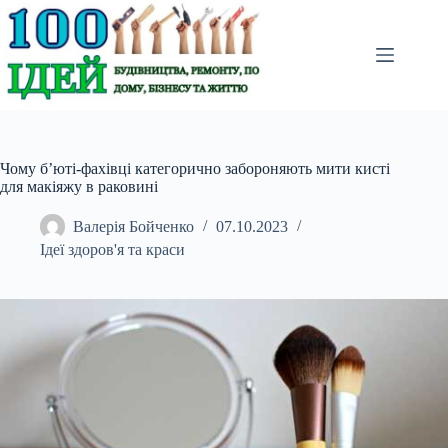
Перейти
до
вмісту
Чому б’юті-фахівці категорично забороняють мити кисті
для макіяжу в раковині
Валерія Бойченко
07.10.2023
Ідеї здоров'я та краси