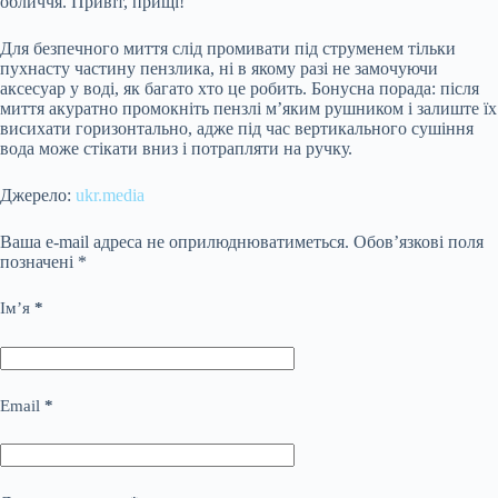
обличчя. Привіт, прищі!
Для безпечного миття слід промивати під струменем тільки
пухнасту частину пензлика, ні в якому разі не замочуючи
аксесуар у воді, як багато хто це робить. Бонусна порада: після
миття акуратно промокніть пензлі м’яким рушником і залиште їх
висихати горизонтально, адже під час вертикального сушіння
вода може стікати вниз і потрапляти на ручку.
Джерело:
ukr.media
Ваша e-mail адреса не оприлюднюватиметься.
Обов’язкові поля
позначені
*
Ім’я
*
Email
*