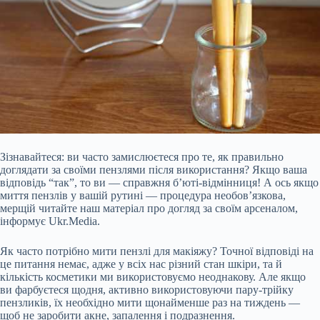
Зізнавайтеся: ви часто замислюєтеся про те, як правильно
доглядати за своїми пензлями після використання? Якщо ваша
відповідь “так”, то ви — справжня б’юті-відмінниця! А ось якщо
миття пензлів у вашій рутині — процедура необов’язкова,
мерщій читайте наш матеріал про догляд за своїм арсеналом,
інформує Ukr.Media.
Як часто потрібно мити пензлі для макіяжу? Точної відповіді на
це питання немає, адже у всіх нас різний стан шкіри, та й
кількість косметики ми використовуємо неоднакову. Але якщо
ви фарбуєтеся щодня, активно використовуючи пару-трійку
пензликів, їх необхідно мити щонайменше раз на тиждень —
щоб не заробити акне, запалення і подразнення.