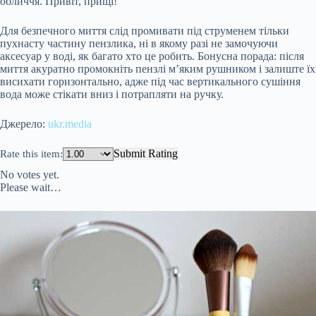
обличчя. Привіт, прищі!
Для безпечного миття слід промивати під струменем тільки
пухнасту частину пензлика, ні в якому разі не замочуючи
аксесуар у воді, як багато хто це робить. Бонусна порада: після
миття акуратно промокніть пензлі м’яким рушником і залиште їх
висихати горизонтально, адже під час вертикального сушіння
вода може стікати вниз і потрапляти на ручку.
Джерело:
ukr.media
Submit Rating
Rate this item:
No votes yet.
Please wait…