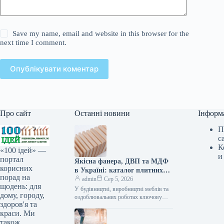
Save my name, email and website in this browser for the
next time I comment.
Опублікувати коментар
Про сайт
Останні новини
Інформ
П
с
К
«100 ідей» —
и
портал
Якісна фанера, ДВП та МДФ
корисних
в Україні: каталог плитних
порад на
матеріалів від «ВІН-ВУД»
admin
Сер 5, 2026
щодень: для
У будівництві, виробництві меблів та
дому, городу,
оздоблювальних роботах ключову
здоров'я та
роль відіграє вибір якісної деревинної
краси. Ми
сировини. Компанія «ВІН-ВУД» уже
тривалий час займається…
також