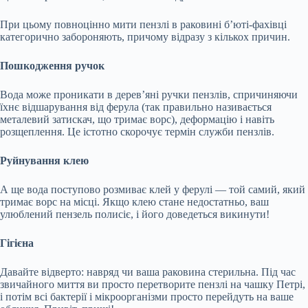
При цьому повноцінно мити пензлі в раковині б’юті-фахівці
категорично забороняють, причому відразу з кількох причин.
Пошкодження ручок
Вода може проникати в дерев’яні ручки пензлів, спричиняючи
їхнє відшарування від ферула (так правильно називається
металевий затискач, що тримає ворс), деформацію і навіть
розщеплення. Це істотно скорочує термін служби пензлів.
Руйнування клею
А ще вода поступово розмиває клей у ферулі — той самий, який
тримає ворс на місці. Якщо клею стане недостатньо, ваш
улюблений пензель полисіє, і його доведеться викинути!
Гігієна
Давайте відверто: навряд чи ваша раковина стерильна. Під час
звичайного миття ви просто перетворите пензлі на чашку Петрі,
і потім всі бактерії і мікроорганізми просто перейдуть на ваше