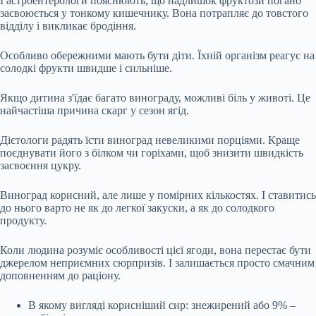
Гастроентерологи пояснюють, що надлишок фруктози погано
засвоюється у тонкому кишечнику. Вона потрапляє до товстого
відділу і викликає бродіння.
Особливо обережними мають бути діти. Їхній організм реагує на
солодкі фрукти швидше і сильніше.
Якщо дитина з'їдає багато винограду, можливі біль у животі. Це
найчастіша причина скарг у сезон ягід.
Дієтологи радять їсти виноград невеликими порціями. Краще
поєднувати його з білком чи горіхами, щоб знизити швидкість
засвоєння цукру.
Виноград корисний, але лише у помірних кількостях. І ставитись
до нього варто не як до легкої закуски, а як до солодкого
продукту.
Коли людина розуміє особливості цієї ягоди, вона перестає бути
джерелом неприємних сюрпризів. І залишається просто смачним
доповненням до раціону.
В якому вигляді корисніший сир: знежирений або 9% –