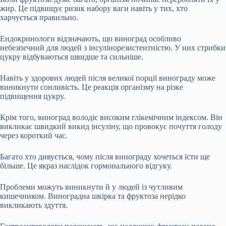
жир. Це підвищує ризик набору ваги навіть у тих, хто
харчується правильно.
Ендокринологи відзначають, що виноград особливо
небезпечний для людей з інсулінорезистентністю. У них стрибки
цукру відбуваються швидше та сильніше.
Навіть у здорових людей після великої порції винограду може
виникнути сонливість. Це реакція організму на різке
підвищення цукру.
Крім того, виноград володіє високим глікемічним індексом. Він
викликає швидкий викид інсуліну, що провокує почуття голоду
через короткий час.
Багато хто дивується, чому після винограду хочеться їсти ще
більше. Це якраз наслідок гормонального відгуку.
Проблеми можуть виникнути й у людей із чутливим
кишечником. Виноградна шкірка та фруктоза нерідко
викликають здуття.