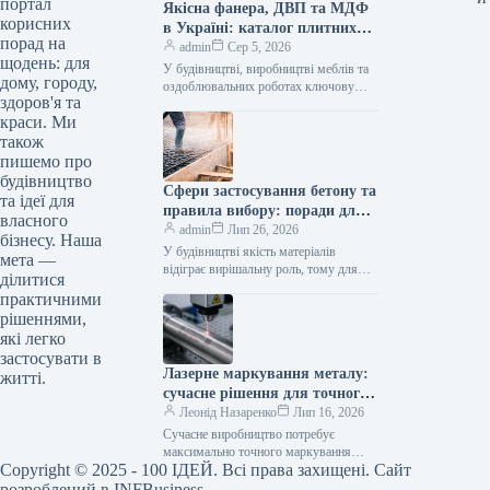
портал
Якісна фанера, ДВП та МДФ
корисних
в Україні: каталог плитних
порад на
матеріалів від «ВІН-ВУД»
admin
Сер 5, 2026
щодень: для
У будівництві, виробництві меблів та
дому, городу,
оздоблювальних роботах ключову
здоров'я та
роль відіграє вибір якісної деревинної
краси. Ми
сировини. Компанія «ВІН-ВУД» уже
тривалий час займається…
також
пишемо про
будівництво
Сфери застосування бетону та
та ідеї для
правила вибору: поради для
власного
приватного й промислового
admin
Лип 26, 2026
бізнесу. Наша
будівництва
У будівництві якість матеріалів
мета —
відіграє вирішальну роль, тому для
ділитися
зведення надійних об’єктів важливо
практичними
обирати перевірених виробників, таких
рішеннями,
як компанія Промбудцентр,…
які легко
застосувати в
Лазерне маркування металу:
житті.
сучасне рішення для точного
та довговічного нанесення
Леонід Назаренко
Лип 16, 2026
інформації
Сучасне виробництво потребує
максимально точного маркування
Copyright © 2025 - 100 ІДЕЙ. Всі права захищені. Сайт
продукції. Серійні номери, логотипи,
технічні характеристики, QR-коди,
розроблений в INFBusiness