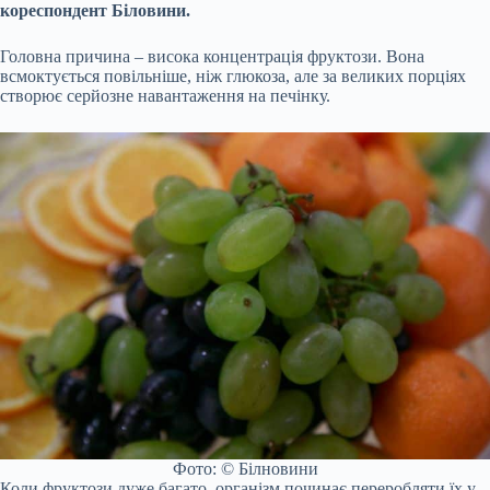
кореспондент Біловини.
Головна причина – висока концентрація фруктози. Вона
всмоктується повільніше, ніж глюкоза, але за великих порціях
створює серйозне навантаження на печінку.
Фото: © Білновини
Коли фруктози дуже багато, організм починає переробляти їх у