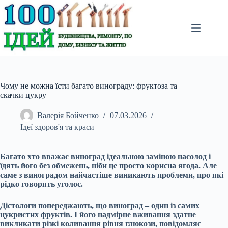
Перейти
до
вмісту
Чому не можна їсти багато винограду: фруктоза та
скачки цукру
Валерія Бойченко
07.03.2026
Ідеї здоров'я та краси
Багато хто вважає виноград ідеальною заміною насолод і
їдять його без обмежень, ніби це просто корисна ягода. Але
саме з виноградом найчастіше виникають проблеми, про які
рідко говорять уголос.
Дієтологи попереджають, що виноград – один із самих
цукристих фруктів. І його надмірне вживання здатне
викликати різкі коливання рівня глюкози, повідомляє