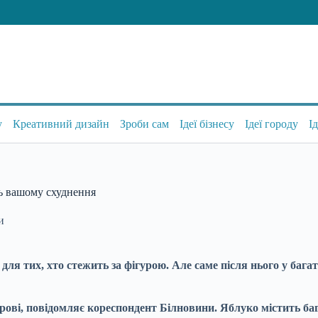
у
Креативний дизайн
Зроби сам
Ідеї бізнесу
Ідеї городу
І
ть вашому схуднення
и
я тих, хто стежить за фігурою. Але саме після нього у багат
ові, повідомляє кореспондент Білновини. Яблуко містить бага