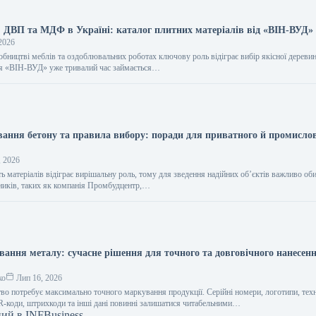
, ДВП та МДФ в Україні: каталог плитних матеріалів від «ВІН-ВУД»
2026
обництві меблів та оздоблювальних роботах ключову роль відіграє вибір якісної дереви
ія «ВІН-ВУД» уже тривалий час займається…
вання бетону та правила вибору: поради для приватного й промисло
, 2026
ть матеріалів відіграє вирішальну роль, тому для зведення надійних об’єктів важливо об
ників, таких як компанія Промбудцентр,…
вання металу: сучасне рішення для точного та довговічного нанесен
ко
Лип 16, 2026
во потребує максимально точного маркування продукції. Серійні номери, логотипи, техн
R-коди, штрихкоди та інші дані повинні залишатися читабельними…
ний в INFBusiness