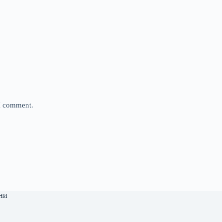
 I comment.
ни