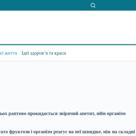
деї життя
Ідеї здоров’я та краси
ьох раптово прокидається звірячий апетит, ніби організм
то фруктози і організм реагує на неї швидше, ніж на складні