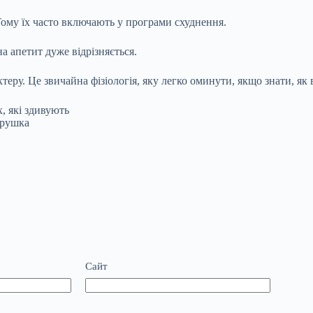
Тому їх часто включають у програми схуднення.
а апетит дуже відрізняється.
актеру. Це звичайна фізіологія, яку легко оминути, якщо знати, як
х, які здивують
трушка
Сайт