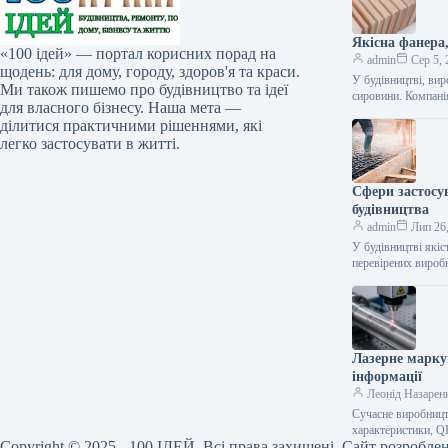
Якісна фанера
«100 ідей» — портал корисних порад на
admin
Сер 5, 
щодень: для дому, городу, здоров'я та краси.
У будівництві, вир
Ми також пишемо про будівництво та ідеї
сировини. Компан
для власного бізнесу. Наша мета —
ділитися практичними рішеннями, які
легко застосувати в житті.
Сфери застосу
будівництва
admin
Лип 26
У будівництві якіс
перевірених вироб
Лазерне марку
інформації
Леонід Назарен
Сучасне виробницт
характеристики, Q
Copyright © 2025 - 100 ІДЕЙ. Всі права захищені. Сайт розробле