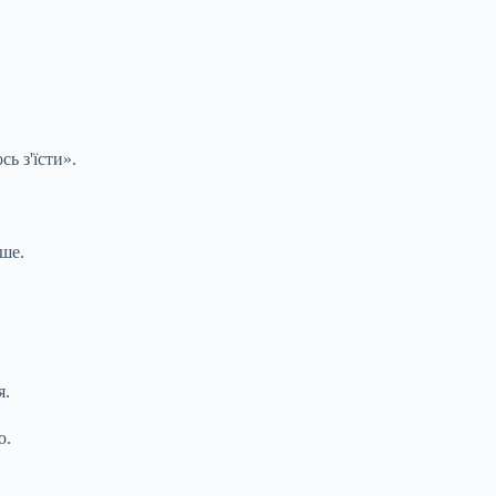
ь з'їсти».
іше.
я.
ю.