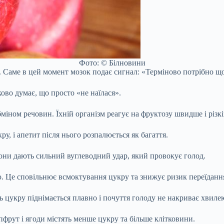
Фото: © Білновини
. Саме в цей момент мозок подає сигнал: «Терміново потрібно щос
ово думає, що просто «не наїлася».
міном речовин. Їхній організм реагує на фруктозу швидше і різк
у, і апетит після нього розпалюється як багаття.
они дають сильний вуглеводний удар, який провокує голод.
ою. Це сповільнює всмоктування цукру та знижує ризик переїданн
ь цукру піднімається плавно і почуття голоду не накриває хвиле
фрут і ягоди містять менше цукру та більше клітковини.