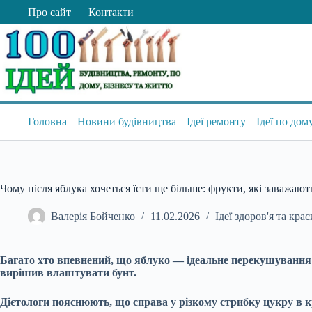
Перейти
Про сайт
Контакти
до
вмісту
Головна
Новини будівництва
Ідеї ремонту
Ідеї по дом
Чому після яблука хочеться їсти ще більше: фрукти, які заважаю
Валерія Бойченко
11.02.2026
Ідеї здоров'я та крас
Багато хто впевнений, що яблуко — ідеальне перекушування дл
вирішив влаштувати бунт.
Дієтологи пояснюють, що справа у різкому стрибку цукру в кр