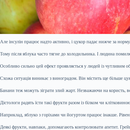
Але інсулін працює надто активно, і цукор падає нижче за норму
Тому після яблука часто тягне до холодильника. І людина помилк
Особливо сильно цей ефект проявляється у людей із чутливим об
Схожа ситуація виникає з виноградом. Він містить ще більше цукр
Банани теж можуть зіграти злий жарт. Незважаючи на користь, в
Дієтологи радять їсти такі фрукти разом із білком чи клітковин
Наприклад, яблуко з горіхами чи йогуртом працює інакше. Рівен
Деякі фрукти, навпаки, допомагають контролювати апетит. Грейп