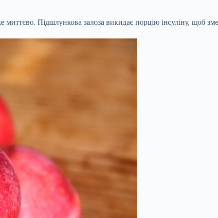
же миттєво. Підшлункова залоза викидає порцію інсуліну, щоб з