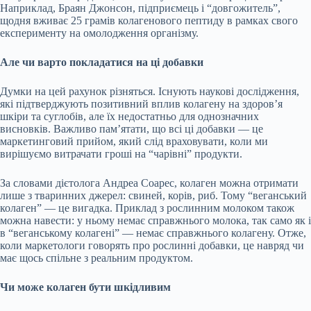
Наприклад, Браян Джонсон, підприємець і “довгожитель”,
щодня вживає 25 грамів колагенового пептиду в рамках свого
експерименту на омолодження організму.
Але чи варто покладатися на ці добавки
Думки на цей рахунок різняться. Існують наукові дослідження,
які підтверджують позитивний вплив колагену на здоров’я
шкіри та суглобів, але їх недостатньо для однозначних
висновків. Важливо пам’ятати, що всі ці добавки — це
маркетинговий прийом, який слід враховувати, коли ми
вирішуємо витрачати гроші на “чарівні” продукти.
За словами дієтолога Андреа Соарес, колаген можна отримати
лише з тваринних джерел: свиней, корів, риб. Тому “веганський
колаген” — це вигадка. Приклад з рослинним молоком також
можна навести: у ньому немає справжнього молока, так само як і
в “веганському колагені” — немає справжнього колагену. Отже,
коли маркетологи говорять про рослинні добавки, це навряд чи
має щось спільне з реальним продуктом.
Чи може колаген бути шкідливим