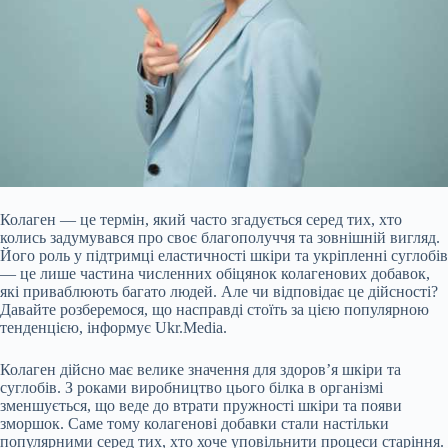
Колаген — це термін, який часто згадується серед тих, хто
колись задумувався про своє благополуччя та зовнішній вигляд.
Його роль у підтримці еластичності шкіри та укріпленні суглобів
— це лише частина численних обіцянок колагенових добавок,
які приваблюють багато людей. Але чи відповідає це дійсності?
Давайте розберемося, що насправді стоїть за цією популярною
тенденцією, інформує Ukr.Media.
Колаген дійсно має велике значення для здоров’я шкіри та
суглобів. З роками виробництво цього білка
в організмі
зменшується, що веде до втрати пружності шкіри та появи
зморшок. Саме тому колагенові добавки стали настільки
популярними серед тих, хто хоче уповільнити процеси старіння.