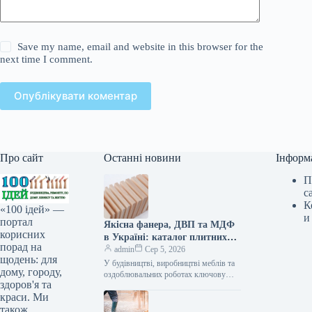
Save my name, email and website in this browser for the
next time I comment.
Опублікувати коментар
Про сайт
Останні новини
Інформ
П
с
К
«100 ідей» —
и
портал
Якісна фанера, ДВП та МДФ
корисних
в Україні: каталог плитних
порад на
матеріалів від «ВІН-ВУД»
admin
Сер 5, 2026
щодень: для
У будівництві, виробництві меблів та
дому, городу,
оздоблювальних роботах ключову
здоров'я та
роль відіграє вибір якісної деревинної
краси. Ми
сировини. Компанія «ВІН-ВУД» уже
тривалий час займається…
також