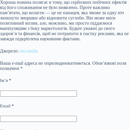
Хороша новина полягає в тому, що серйозних побічних ефектів
від його споживання не було виявлено. Проте важливо
пам’ятати, що колаген — це не панацея, яка зможе за одну ніч
зникнути зморшки або відновити суглоби. Він може мати
позитивний вплив, але, можливо, ми просто піддаємося
маніпуляціям з боку маркетологів. Будьте уважні до свого
здоров’я та фінансів, щоб не потрапити в пастку реклами, яка не
завжди підкріплена науковими фактами.
Джерело:
ukr.media
Ваша e-mail адреса не оприлюднюватиметься.
Обов’язкові поля
позначені
*
Ім’я
*
Email
*